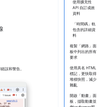
使用擴充性
API 自訂成效
資料
「時間碼」軌
線
包含的詳細資
料
複製「網路」面
板中列出的所有
要求
使用具名 HTML
瞭解錯誤和警告。
標記，更快取得
堆積快照，減少
雜亂
開啟「動畫」面
板，擷取動畫並