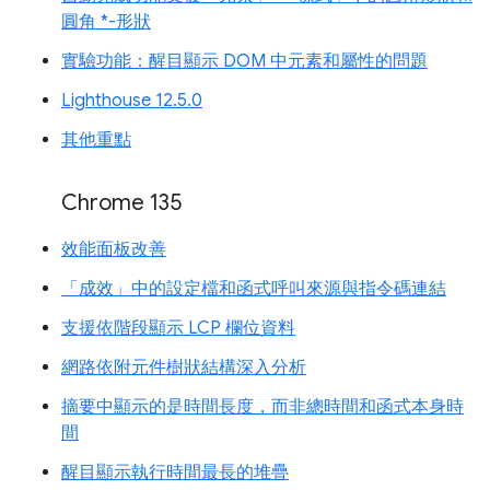
圓角 *-形狀
實驗功能：醒目顯示 DOM 中元素和屬性的問題
Lighthouse 12.5.0
其他重點
Chrome 135
效能面板改善
「成效」中的設定檔和函式呼叫來源與指令碼連結
支援依階段顯示 LCP 欄位資料
網路依附元件樹狀結構深入分析
摘要中顯示的是時間長度，而非總時間和函式本身時
間
醒目顯示執行時間最長的堆疊