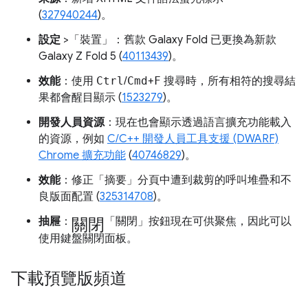
(
327940244
)。
設定
>「裝置」
：舊款 Galaxy Fold 已更換為新款
Galaxy Z Fold 5 (
40113439
)。
效能
：使用
Ctrl
/
Cmd
+
F
搜尋時，所有相符的搜尋結
果都會醒目顯示 (
1523279
)。
開發人員資源
：現在也會顯示透過語言擴充功能載入
的資源，例如
C/C++ 開發人員工具支援 (DWARF)
Chrome 擴充功能
(
40746829
)。
效能
：修正「摘要」
分頁中遭到裁剪的呼叫堆疊和不
良版面配置 (
325314708
)。
關閉
抽屜
：
「關閉」
按鈕現在可供聚焦，因此可以
使用鍵盤關閉面板。
下載預覽版頻道