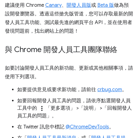
建議使用 Chrome
Canary
、
開發人員版
或
Beta 版
做為預
設開發瀏覽器。透過這些搶先版管道，您可以存取最新的開
發人員工具功能、測試最先進的網頁平台 API，並在使用者
發現問題前，找出網站上的問題！
與 Chrome 開發人員工具團隊聯絡
如要討論開發人員工具的新功能、更新或其他相關事項，請
使用下列選項。
如要提供意見或要求新功能，請前往
crbug.com
。
如要回報開發人員工具的問題，請依序點選開發人員
more_vert
工具中的
「更多選項」
>「說明」
>「回報開發人
員工具的問題」
。
在 Twitter 訊息中標記
@ChromeDevTools
。