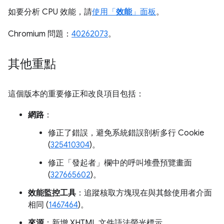
如要分析 CPU 效能，請
使用「
效能
」面板
。
Chromium 問題：
40262073
。
其他重點
這個版本的重要修正和改良項目包括：
網路
：
修正了錯誤，避免系統錯誤剖析多行 Cookie
(
325410304
)。
修正「發起者」
欄中的呼叫堆疊預覽畫面
(
327665602
)。
效能監控工具
：追蹤核取方塊現在與其餘使用者介面
相同 (
1467464
)。
來源
：新增 XHTML 文件語法螢光標示