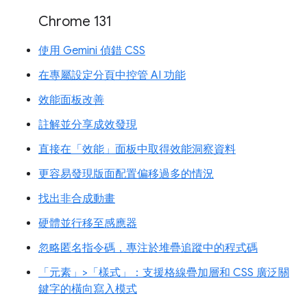
Chrome 131
使用 Gemini 偵錯 CSS
在專屬設定分頁中控管 AI 功能
效能面板改善
註解並分享成效發現
直接在「效能」面板中取得效能洞察資料
更容易發現版面配置偏移過多的情況
找出非合成動畫
硬體並行移至感應器
忽略匿名指令碼，專注於堆疊追蹤中的程式碼
「元素」>「樣式」：支援格線疊加層和 CSS 廣泛關
鍵字的橫向寫入模式