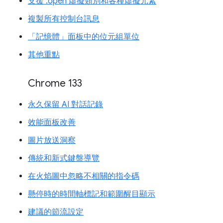
支援 :open 虛擬類別和各種虛擬元素
複製所有控制台訊息
「記憶體」面板中的位元組單位
其他重點
Chrome 133
永久保留 AI 對話記錄
效能面板改善
圖片放送洞察
傳統和新式鍵盤導覽
在火焰圖中忽略不相關的指令碼
懸停時的時間軸標記和範圍醒目顯示
建議的節流設定