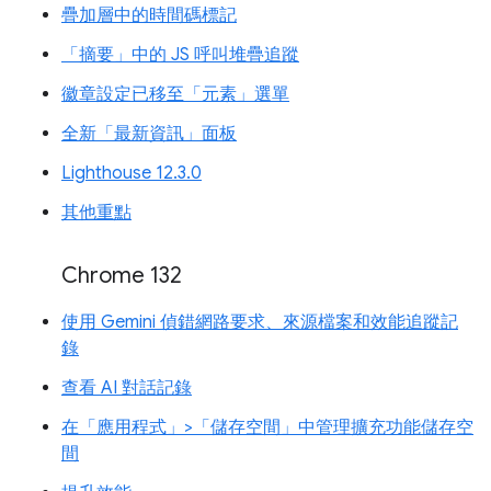
疊加層中的時間碼標記
「摘要」中的 JS 呼叫堆疊追蹤
徽章設定已移至「元素」選單
全新「最新資訊」面板
Lighthouse 12.3.0
其他重點
Chrome 132
使用 Gemini 偵錯網路要求、來源檔案和效能追蹤記
錄
查看 AI 對話記錄
在「應用程式」>「儲存空間」中管理擴充功能儲存空
間