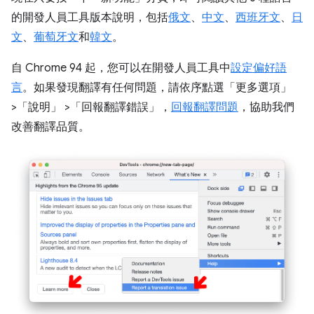
的開發人員工具版本說明，包括
俄文
、
中文
、
西班牙文
、
日
文
、
葡萄牙文
和
韓文
。
自 Chrome 94 起，您可以在開發人員工具中
設定偏好語
言
。如果發現翻譯有任何問題，請依序點選「更多選項」
>「說明」
>「回報翻譯錯誤」
，
回報翻譯問題
，協助我們
改善翻譯品質。