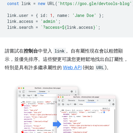
const
link
=
new
URL
(
'https://goo.gle/devtools-blog'
link
.
user
=
{
id
:
1
,
name
:
'Jane Doe'
};
link
.
access
=
'admin'
;
link
.
search
=
`?access=
${
link
.
access
}
`
;
請嘗試在
控制台
中登入
link
。自有屬性現在會以粗體顯
示，並優先排序。這些變更可讓您更輕鬆地找出自訂屬性，
特別是具有許多繼承屬性的
Web API
(例如
URL
)。