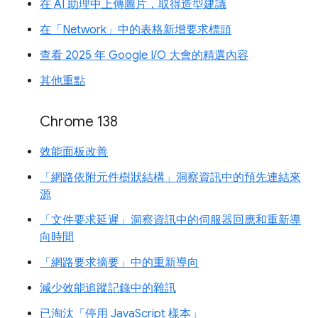
在 AI 助理中上傳圖片，取得造型建議
在「Network」中的表格新增要求標頭
查看 2025 年 Google I/O 大會的精選內容
其他重點
Chrome 138
效能面板改善
「網路依附元件樹狀結構」洞察資訊中的預先連結來
源
「文件要求延遲」洞察資訊中的伺服器回應和重新導
向時間
「網路要求摘要」中的重新導向
減少效能追蹤記錄中的雜訊
已淘汰「停用 JavaScript 樣本」