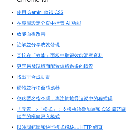
使用 Gemini 偵錯 CSS
在專屬設定分頁中控管 AI 功能
效能面板改善
註解並分享成效發現
直接在「效能」面板中取得效能洞察資料
更容易發現版面配置偏移過多的情況
找出非合成動畫
硬體並行移至感應器
忽略匿名指令碼，專注於堆疊追蹤中的程式碼
「元素」>「樣式」：支援格線疊加層和 CSS 廣泛關
鍵字的橫向寫入模式
以時間範圍和快照模式稽核非 HTTP 網頁