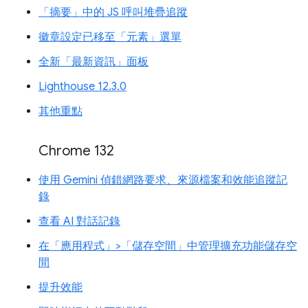
「摘要」中的 JS 呼叫堆疊追蹤
徽章設定已移至「元素」選單
全新「最新資訊」面板
Lighthouse 12.3.0
其他重點
Chrome 132
使用 Gemini 偵錯網路要求、來源檔案和效能追蹤記
錄
查看 AI 對話記錄
在「應用程式」>「儲存空間」中管理擴充功能儲存空
間
提升效能