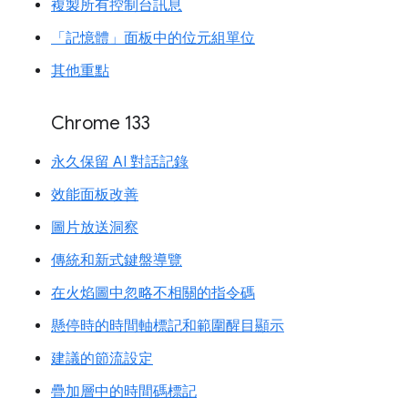
複製所有控制台訊息
「記憶體」面板中的位元組單位
其他重點
Chrome 133
永久保留 AI 對話記錄
效能面板改善
圖片放送洞察
傳統和新式鍵盤導覽
在火焰圖中忽略不相關的指令碼
懸停時的時間軸標記和範圍醒目顯示
建議的節流設定
疊加層中的時間碼標記