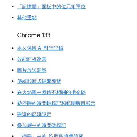
「記憶體」面板中的位元組單位
其他重點
Chrome 133
永久保留 AI 對話記錄
效能面板改善
圖片放送洞察
傳統和新式鍵盤導覽
在火焰圖中忽略不相關的指令碼
懸停時的時間軸標記和範圍醒目顯示
建議的節流設定
疊加層中的時間碼標記
「摘要」中的 JS 呼叫堆疊追蹤