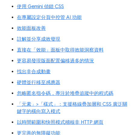
使用 Gemini 偵錯 CSS
在專屬設定分頁中控管 AI 功能
效能面板改善
註解並分享成效發現
直接在「效能」面板中取得效能洞察資料
更容易發現版面配置偏移過多的情況
找出非合成動畫
硬體並行移至感應器
忽略匿名指令碼，專注於堆疊追蹤中的程式碼
「元素」>「樣式」：支援格線疊加層和 CSS 廣泛關
鍵字的橫向寫入模式
以時間範圍和快照模式稽核非 HTTP 網頁
更完善的無障礙功能