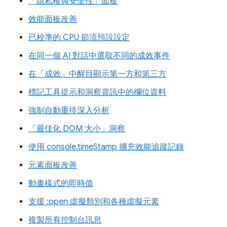
「隱私權與安全性」面板
效能面板改善
已校準的 CPU 節流預設設定
在同一個 AI 對話中選取不同的成效事件
在「成效」中醒目顯示第一方和第三方
標記工具提示和洞察資訊中的欄位資料
強制自動重排深入分析
「最佳化 DOM 大小」洞察
使用 console.timeStamp 擴充效能追蹤記錄
元素面板改善
動畫樣式的即時值
支援 :open 虛擬類別和各種虛擬元素
複製所有控制台訊息