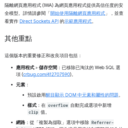
隔離網頁應用程式 (IWA) 為網頁應用程式提供高信任度的安
全模型。詳情請參閱「
開始使用隔離網頁應用程式
」，並查
看實作
Direct Sockets API
的
示範應用程式
。
其他重點
這個版本的重要修正和改良項目包括：
應用程式
>
儲存空間
：已移除已淘汰的 Web SQL 選
項 (
crbug.com/412707590
)。
元素
：
預設啟用
醒目顯示 DOM 中元素和屬性的問題
。
樣式
：在
overflow
自動完成選項中新增
clip
值。
網路
：從「複製為擷取」
選項中移除
Referrer-