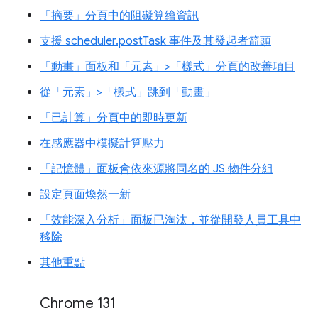
「摘要」分頁中的阻礙算繪資訊
支援 scheduler.postTask 事件及其發起者箭頭
「動畫」面板和「元素」>「樣式」分頁的改善項目
從「元素」>「樣式」跳到「動畫」
「已計算」分頁中的即時更新
在感應器中模擬計算壓力
「記憶體」面板會依來源將同名的 JS 物件分組
設定頁面煥然一新
「效能深入分析」面板已淘汰，並從開發人員工具中
移除
其他重點
Chrome 131