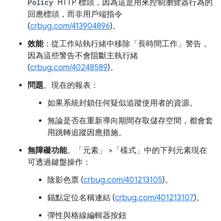
Policy
HTTP 標頭，因為這是用來控制瀏覽器行為的
回應標頭，而非用戶端指令
(
crbug.com/413904896
)。
效能
：從工作站執行緒中移除「長時間工作」警告，
因為這些警告不會阻斷主執行緒
(
crbug.com/40248589
)。
問題
。現在的報表：
如果系統封鎖任何疑似追蹤使用者的資源。
無論是否在重新導向期間存取儲存空間，都會套
用跳轉追蹤因應措施。
無障礙功能
。「元素」
>「樣式」
中的下列元素現在
可透過鍵盤操作：
陰影色票 (
crbug.com/401213105
)。
錨點定位名稱連結 (
crbug.com/401213107
)。
彈性與格線編輯器按鈕