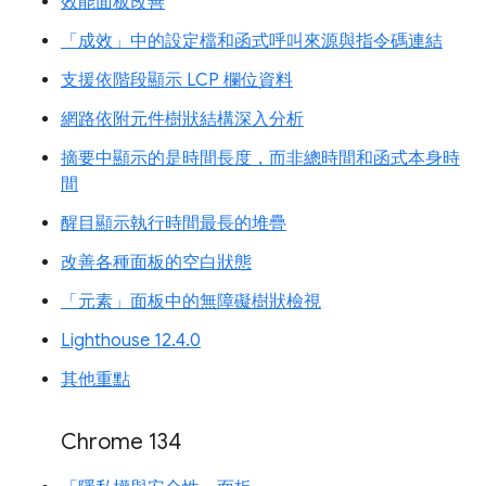
效能面板改善
「成效」中的設定檔和函式呼叫來源與指令碼連結
支援依階段顯示 LCP 欄位資料
網路依附元件樹狀結構深入分析
摘要中顯示的是時間長度，而非總時間和函式本身時
間
醒目顯示執行時間最長的堆疊
改善各種面板的空白狀態
「元素」面板中的無障礙樹狀檢視
Lighthouse 12.4.0
其他重點
Chrome 134