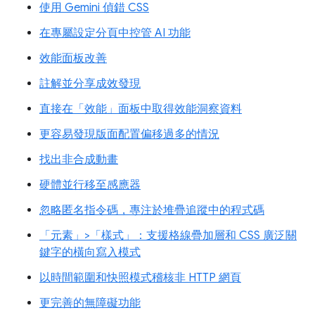
使用 Gemini 偵錯 CSS
在專屬設定分頁中控管 AI 功能
效能面板改善
註解並分享成效發現
直接在「效能」面板中取得效能洞察資料
更容易發現版面配置偏移過多的情況
找出非合成動畫
硬體並行移至感應器
忽略匿名指令碼，專注於堆疊追蹤中的程式碼
「元素」>「樣式」：支援格線疊加層和 CSS 廣泛關
鍵字的橫向寫入模式
以時間範圍和快照模式稽核非 HTTP 網頁
更完善的無障礙功能