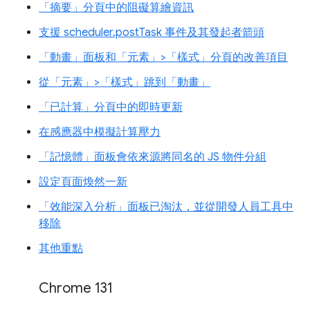
「摘要」分頁中的阻礙算繪資訊
支援 scheduler.postTask 事件及其發起者箭頭
「動畫」面板和「元素」>「樣式」分頁的改善項目
從「元素」>「樣式」跳到「動畫」
「已計算」分頁中的即時更新
在感應器中模擬計算壓力
「記憶體」面板會依來源將同名的 JS 物件分組
設定頁面煥然一新
「效能深入分析」面板已淘汰，並從開發人員工具中
移除
其他重點
Chrome 131