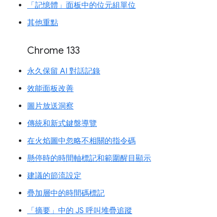
「記憶體」面板中的位元組單位
其他重點
Chrome 133
永久保留 AI 對話記錄
效能面板改善
圖片放送洞察
傳統和新式鍵盤導覽
在火焰圖中忽略不相關的指令碼
懸停時的時間軸標記和範圍醒目顯示
建議的節流設定
疊加層中的時間碼標記
「摘要」中的 JS 呼叫堆疊追蹤