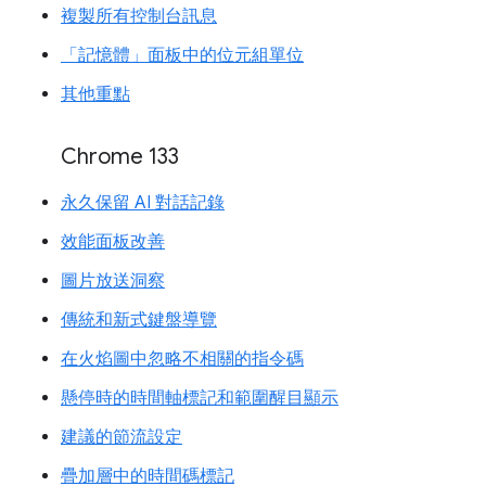
複製所有控制台訊息
「記憶體」面板中的位元組單位
其他重點
Chrome 133
永久保留 AI 對話記錄
效能面板改善
圖片放送洞察
傳統和新式鍵盤導覽
在火焰圖中忽略不相關的指令碼
懸停時的時間軸標記和範圍醒目顯示
建議的節流設定
疊加層中的時間碼標記