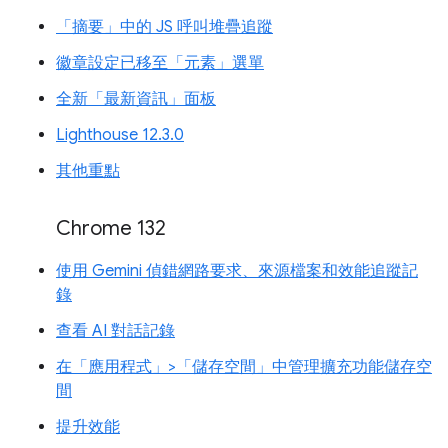
「摘要」中的 JS 呼叫堆疊追蹤
徽章設定已移至「元素」選單
全新「最新資訊」面板
Lighthouse 12.3.0
其他重點
Chrome 132
使用 Gemini 偵錯網路要求、來源檔案和效能追蹤記
錄
查看 AI 對話記錄
在「應用程式」>「儲存空間」中管理擴充功能儲存空
間
提升效能