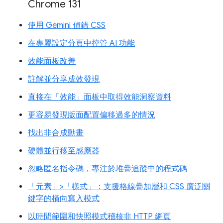
Chrome 131
使用 Gemini 偵錯 CSS
在專屬設定分頁中控管 AI 功能
效能面板改善
註解並分享成效發現
直接在「效能」面板中取得效能洞察資料
更容易發現版面配置偏移過多的情況
找出非合成動畫
硬體並行移至感應器
忽略匿名指令碼，專注於堆疊追蹤中的程式碼
「元素」>「樣式」：支援格線疊加層和 CSS 廣泛關
鍵字的橫向寫入模式
以時間範圍和快照模式稽核非 HTTP 網頁