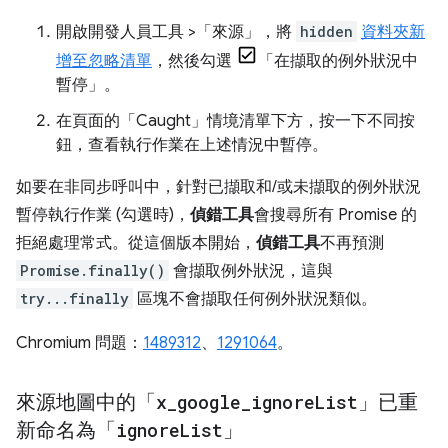
開啟開發人員工具 >「來源」
，將
hidden
資料夾新
增至忽略清單
，然後勾選
「在擷取的例外狀況中
暫停」
。
在頁面的「Caught」情境清單下方，按一下不同按
鈕，查看執行作業在上述情況中暫停。
如要在非同步呼叫中，針對已擷取和/或未擷取的例外狀況
暫停執行作業 (勾選時)，
偵錯工具
會搜尋所有 Promise 的
拒絕處理常式。從這個版本開始，
偵錯工具
不再預測
Promise.finally()
會擷取例外狀況，這與
try...finally
區塊不會擷取任何例外狀況類似。
Chromium 問題：
1489312
、
1291064
。
來源地圖中的「
x
_
google
_
ignore
List
」已重
新命名為「
ignore
List
」