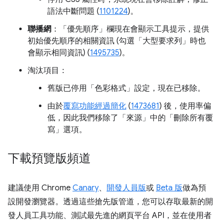
語法中斷問題 (
1101224
)。
聯播網
：「優先順序」
欄現在會顯示工具提示，提供
初始優先順序的相關資訊 (勾選「大型要求列」
時也
會顯示相同資訊) (
1495735
)。
淘汰項目：
舊版已停用「色彩格式」
設定，現在已移除。
由於
覆寫功能經過簡化
(
1473681
) 後，使用率偏
低，因此我們移除了「來源」
中的「刪除所有覆
寫」選項。
下載預覽版頻道
建議使用 Chrome
Canary
、
開發人員版
或
Beta 版
做為預
設開發瀏覽器。透過這些搶先版管道，您可以存取最新的開
發人員工具功能、測試最先進的網頁平台 API，並在使用者