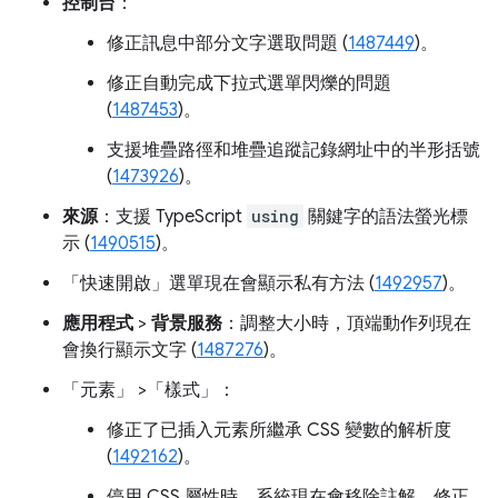
控制台
：
修正訊息中部分文字選取問題 (
1487449
)。
修正自動完成下拉式選單閃爍的問題
(
1487453
)。
支援堆疊路徑和堆疊追蹤記錄網址中的半形括號
(
1473926
)。
來源
：支援 TypeScript
using
關鍵字的語法螢光標
示 (
1490515
)。
「快速開啟」
選單現在會顯示私有方法 (
1492957
)。
應用程式
>
背景服務
：調整大小時，頂端動作列現在
會換行顯示文字 (
1487276
)。
「元素」
>「樣式」
：
修正了已插入元素所繼承 CSS 變數的解析度
(
1492162
)。
停用 CSS 屬性時，系統現在會移除註解，修正