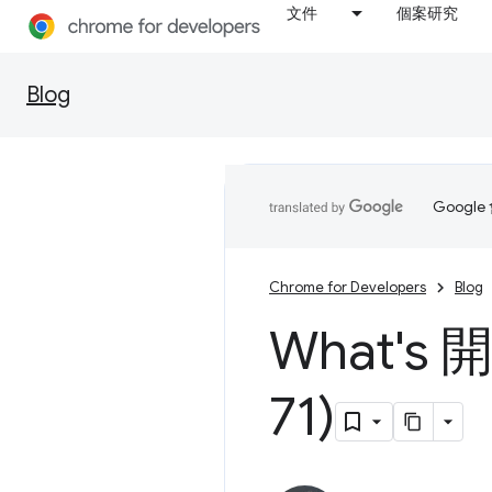
文件
個案研究
Blog
Goog
Chrome for Developers
Blog
What's
71)