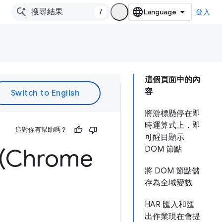
/
登入
這個頁面中的內
容
將游標懸停在即
時運算式上，即
這對你有幫助嗎？
可醒目顯示
Chrome
DOM 節點
將 DOM 節點儲
存為全域變數
HAR 匯入和匯
出作業現在會提