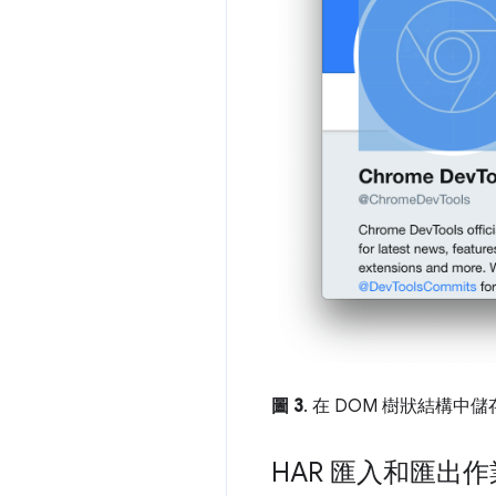
圖 3
. 在 DOM 樹狀結構中
HAR 匯入和匯出