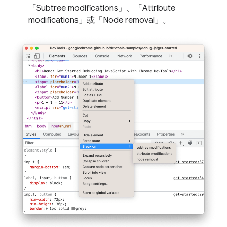
「Subtree modifications」
、「Attribute
modifications」
或「Node removal」
。