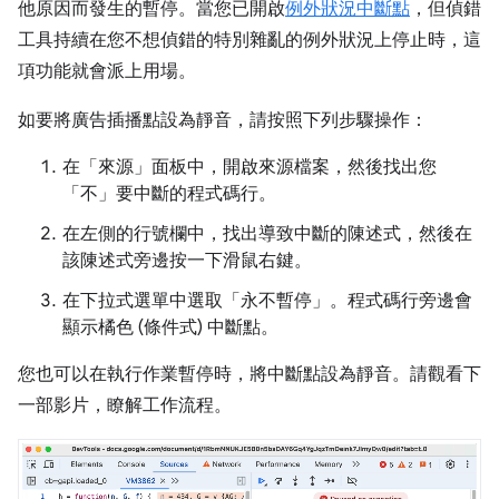
他原因而發生的暫停。當您已開啟
例外狀況中斷點
，但偵錯
工具持續在您不想偵錯的特別雜亂的例外狀況上停止時，這
項功能就會派上用場。
如要將廣告插播點設為靜音，請按照下列步驟操作：
在「來源」
面板中，開啟來源檔案，然後找出您
「不」
要中斷的程式碼行。
在左側的行號欄中，找出導致中斷的陳述式，然後在
該陳述式旁邊按一下滑鼠右鍵。
在下拉式選單中選取「永不暫停」
。程式碼行旁邊會
顯示橘色 (條件式) 中斷點。
您也可以在執行作業暫停時，將中斷點設為靜音。請觀看下
一部影片，瞭解工作流程。