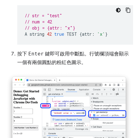
// str = "test"
// num = 42
// obj = {attr: "x"}
A
string
42
true
TEST
{
attr
:
'x'
}
按下
Enter
鍵即可啟用中斷點。行號欄頂端會顯示
一個有兩個圓點的粉紅色圖示。