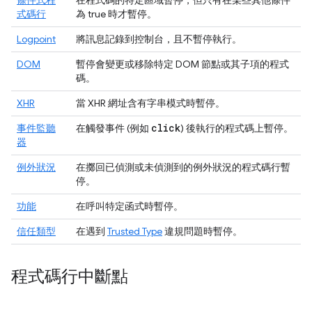
條件式程
在程式碼的特定區域暫停，但只有在某些其他條件
式碼行
為 true 時才暫停。
Logpoint
將訊息記錄到
控制台
，且不暫停執行。
DOM
暫停會變更或移除特定 DOM 節點或其子項的程式
碼。
XHR
當 XHR 網址含有字串模式時暫停。
click
事件監聽
在觸發事件 (例如
) 後執行的程式碼上暫停。
器
例外狀況
在擲回已偵測或未偵測到的例外狀況的程式碼行暫
停。
功能
在呼叫特定函式時暫停。
信任類型
在遇到
Trusted Type
違規問題時暫停。
程式碼行中斷點