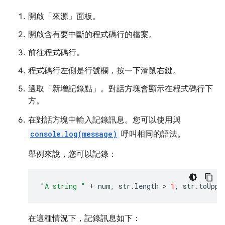
開啟「來源」
面板。
開啟含有要中斷的程式碼行的檔案。
前往程式碼行。
程式碼行左側是行號欄，按一下滑鼠右鍵。
選取「新增記錄點」
。對話方塊會顯示在程式碼行下
方。
在對話方塊中輸入記錄訊息。您可以使用與
console.log(message)
呼叫相同的語法。
舉例來說，您可以記錄：
"A string "
+
num
,
str
.
length
 > 
1
,
str
.
toUppe
在這種情況下，記錄訊息如下：