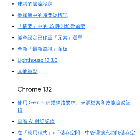
建議的節流設定
疊加層中的時間碼標記
「摘要」中的 JS 呼叫堆疊追蹤
徽章設定已移至「元素」選單
全新「最新資訊」面板
Lighthouse 12.3.0
其他重點
Chrome 132
使用 Gemini 偵錯網路要求、來源檔案和效能追蹤記
錄
查看 AI 對話記錄
在「應用程式」>「儲存空間」中管理擴充功能儲存空