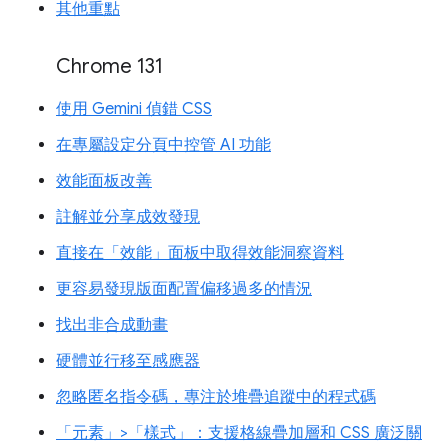
其他重點
Chrome 131
使用 Gemini 偵錯 CSS
在專屬設定分頁中控管 AI 功能
效能面板改善
註解並分享成效發現
直接在「效能」面板中取得效能洞察資料
更容易發現版面配置偏移過多的情況
找出非合成動畫
硬體並行移至感應器
忽略匿名指令碼，專注於堆疊追蹤中的程式碼
「元素」>「樣式」：支援格線疊加層和 CSS 廣泛關