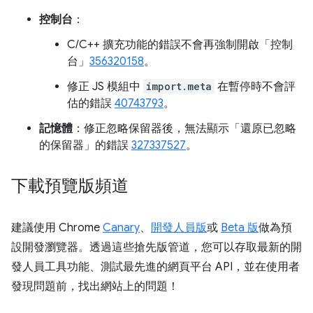
控制台
：
C/C++ 擴充功能的錯誤不會再強制開啟「控制
台」
356320158
。
修正 JS 模組中
import.meta
在暫停時不會評
估的錯誤
40743793
。
記憶體
：修正忽略保留器後，無法顯示「還原已忽略
的保留器」的錯誤
327337527
。
下載預覽版頻道
建議使用 Chrome
Canary
、
開發人員版
或
Beta 版
做為預
設開發瀏覽器。透過這些搶先版管道，您可以存取最新的開
發人員工具功能、測試最先進的網頁平台 API，並在使用者
發現問題前，找出網站上的問題！