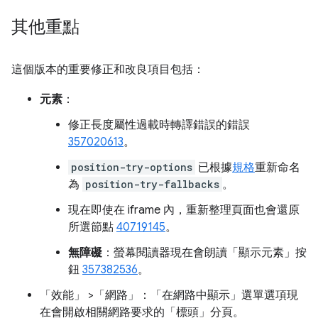
其他重點
這個版本的重要修正和改良項目包括：
元素
：
修正長度屬性過載時轉譯錯誤的錯誤
357020613
。
position-try-options
已根據
規格
重新命名
為
position-try-fallbacks
。
現在即使在 iframe 內，重新整理頁面也會還原
所選節點
40719145
。
無障礙
：螢幕閱讀器現在會朗讀「顯示元素」
按
鈕
357382536
。
「效能」
>「網路」
：「在網路中顯示」
選單選項現
在會開啟相關網路要求的「標頭」
分頁。