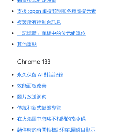
動畫樣式的即時值
支援 :open 虛擬類別和各種虛擬元素
複製所有控制台訊息
「記憶體」面板中的位元組單位
其他重點
Chrome 133
永久保留 AI 對話記錄
效能面板改善
圖片放送洞察
傳統和新式鍵盤導覽
在火焰圖中忽略不相關的指令碼
懸停時的時間軸標記和範圍醒目顯示