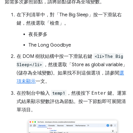
如需多次參照節點，請將節點儲存為全域變數。
在下列清單中，對「The Big Sleep」
按一下滑鼠右
鍵，然後選取「檢查」
。
夜長夢多
The Long Goodbye
在 DOM 樹狀結構中按一下滑鼠右鍵
<li>The Big
Sleep</li>
，然後選取「Store as global variable」
(儲存為全域變數)
。如果找不到這個選項，請參閱
選
項未顯示
一文。
在控制台中輸入
temp1
，然後按下
Enter
鍵。運算
式結果顯示變數評估為節點。按一下節點即可展開清
單項目。