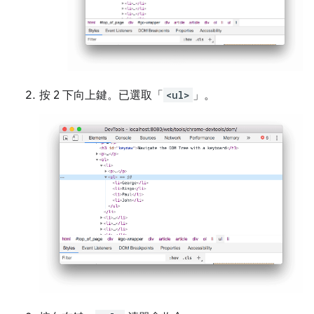
按 2 下
向上
鍵。已選取「
<ul>
」。