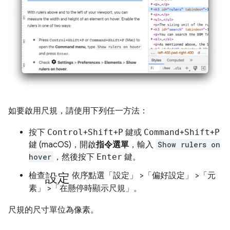
如要啟用尺規，請使用下列任一方法：
按下
Control
+
Shift
+
P
鍵或
Command
+
Shift
+
P
鍵 (macOS)，開啟
指令選單
，輸入
Show rulers on
hover
，然後按下
Enter
鍵。
設定
檢查
依序點選「設定」
>「偏好設定」
>「元
素」
>「在懸停時顯示尺規」
。
尺規的尺寸單位為像素。