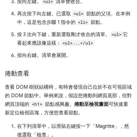
按
向左
鍵。
<ul>
清單會收合。
再次按下
向左
鍵。已選取
<ul>
節點的父項。在本例
中，這是包含步驟 1 指令的
<li>
節點。
按 3 次
向下
鍵，重新選取剛才收合的清單。
<ul>
它
看起來應該像這樣：
<ul>...</ul>
按
向右
鍵。清單會展開。
捲動查看
查看 DOM 樹狀結構時，有時會發現自己位於不在可視區域
的 DOM 節點中。舉例來說，假設您捲動到網頁底部，但對
網頁頂端的
<h1>
節點感興趣。
捲動至檢視畫面
可快速重
新定位檢視區塊，方便您查看節點。
在下列清單中，以滑鼠右鍵按一下「Magritte」
，然
後選取「檢查」
。