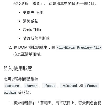
然後選取「檢查」
。 這是清單中的最後一個項目。
史提夫‧汪達
湯姆威茲
Chris Thile
艾維斯普里斯萊
在 DOM 樹狀結構中，將
<li>Elvis Presley</li>
拖曳至清單頂端。
強制使用狀態
您可以強制節點維持
:active
、
:hover
、
:focus
、
:visited
和
:focus-
within
等狀態。
將游標懸停在「蒼蠅王」
清單項目上。背景顏色會變