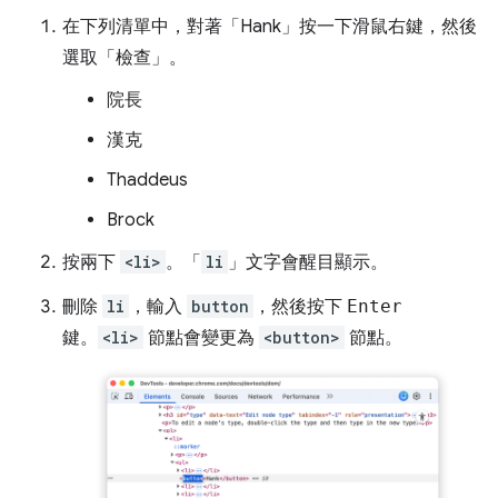
在下列清單中，對著「Hank」
按一下滑鼠右鍵，然後
選取「檢查」
。
院長
漢克
Thaddeus
Brock
按兩下
<li>
。「
li
」文字會醒目顯示。
刪除
li
，輸入
button
，然後按下
Enter
鍵。
<li>
節點會變更為
<button>
節點。