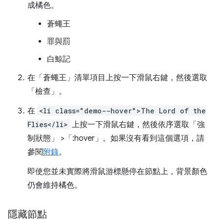
成橘色。
蒼蠅王
罪與罰
白鯨記
在「蒼蠅王」
清單項目上按一下滑鼠右鍵，然後選取
「檢查」
。
在
<li class="demo--hover">The Lord of the
Flies</li>
上按一下滑鼠右鍵，然後依序選取「強
制狀態」
>「:hover」
。如果沒有看到這個選項，請
參閱
附錄
。
即使您並未實際將滑鼠游標懸停在節點上，背景顏色
仍會維持橘色。
隱藏節點