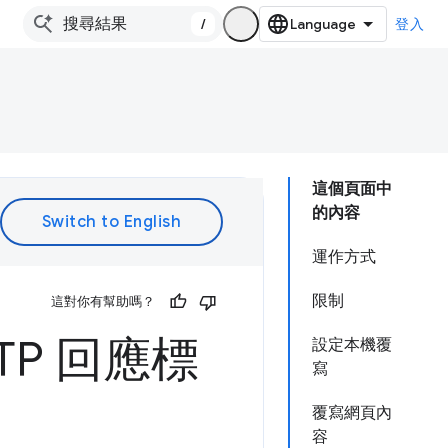
/
登入
這個頁面中
的內容
運作方式
限制
這對你有幫助嗎？
P 回應標
設定本機覆
寫
覆寫網頁內
容