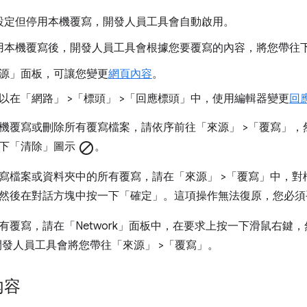
設定但停用本機覆寫，開發人員工具會自動啟用。
用本機覆寫後，開發人員工具會根據您要覆寫的內容，將您帶往
源」
面板，可讓您變更
網頁內容
。
以在「網路」
>「標頭」
>「回應標頭」
中，使用編輯器變更
回
機覆寫或刪除所有覆寫檔案，請依序前往「來源」
>「覆寫」
，
下「清除」
圖示
block
。
寫檔案或資料夾中的所有覆寫，請在「來源」
>「覆寫」
中，對
然後在對話方塊中按一下「確定」
。這項操作無法復原，您必須
覆寫，請在「Network」
面板中，在要求上按一下滑鼠右鍵，然後選
開發人員工具會將您帶往「來源」
>「覆寫」
。
內容