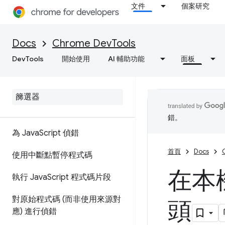
文件
個案研究
功能參考資料
API 參考資料
Docs
Chrome DevTools
公用程式 API 參考資料
DevTools
開始使用
AI 輔助功能
面板
來源
總覽
錯。
為 JavaScript 偵錯
首頁
Docs
使用中斷點暫停程式碼
在本
執行 JavaScript 程式碼片段
對原始程式碼 (而非使用來源對
頭
應) 進行偵錯