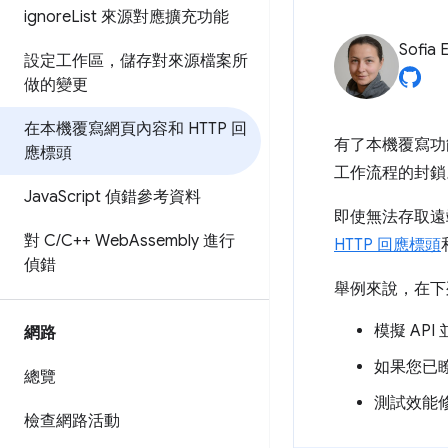
ignoreList 來源對應擴充功能
Sofia 
設定工作區，儲存對來源檔案所
做的變更
在本機覆寫網頁內容和 HTTP 回
有了本機覆寫功
應標頭
工作流程的封鎖
JavaScript 偵錯參考資料
即使無法存取遠
對 C/C++ WebAssembly 進行
HTTP 回應標頭
偵錯
舉例來說，在下
模擬 AP
網路
如果您已瞭
總覽
測試效能修
檢查網路活動