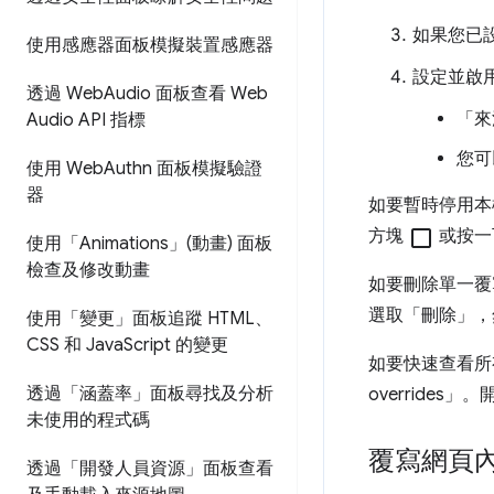
如果您已
使用感應器面板模擬裝置感應器
設定並啟
透過 Web
Audio 面板查看 Web
「來
Audio API 指標
您可
使用 Web
Authn 面板模擬驗證
器
如要暫時停用本
方塊
check_box_outline_blank
或按一
使用「Animations」(動畫) 面板
檢查及修改動畫
如要刪除單一覆
選取「刪除」
，
使用「變更」面板追蹤 HTML、
CSS 和 Java
Script 的變更
如要快速查看所有
透過「涵蓋率」面板尋找及分析
overrides」
。
未使用的程式碼
覆寫網頁
透過「開發人員資源」面板查看