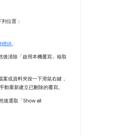
下列位置：
應標頭
。
然後清除「啟用本機覆寫」
核取
檔案或資料夾按一下滑鼠右鍵，
手動重新建立已刪除的覆寫。
取「Show all