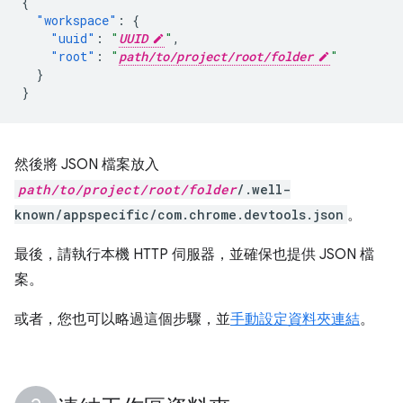
{
"workspace"
:
{
"uuid"
:
"
UUID
"
,
"root"
:
"
path/to/project/root/folder
"
}
}
然後將 JSON 檔案放入
path/to/project/root/folder
/.well-
known/appspecific/com.chrome.devtools.json
。
最後，請執行本機 HTTP 伺服器，並確保也提供 JSON 檔
案。
或者，您也可以略過這個步驟，並
手動設定資料夾連結
。