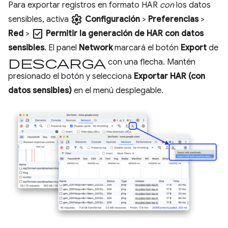
Para exportar registros en formato HAR
con
los datos
settings
sensibles, activa
Configuración
>
Preferencias
>
check_box
Red
>
Permitir la generación de HAR con datos
sensibles
. El panel
Network
marcará el botón
Export
de
descarga
con una flecha. Mantén
presionado el botón y selecciona
Exportar HAR (con
datos sensibles)
en el menú desplegable.