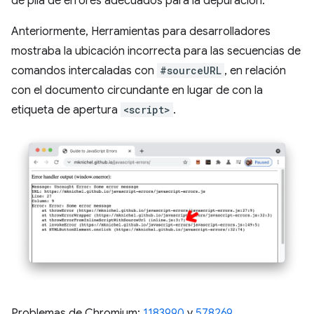
de pila de errores adecuados para la depuración.
Anteriormente, Herramientas para desarrolladores
mostraba la ubicación incorrecta para las secuencias de
comandos intercaladas con
#sourceURL
, en relación
con el documento circundante en lugar de con la
etiqueta de apertura
<script>
.
Problemas de Chromium:
1183990
y ​​
578269