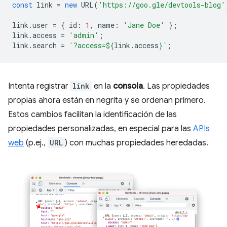
const
link
=
new
URL
(
'https://goo.gle/devtools-blog'
link
.
user
=
{
id
:
1
,
name
:
'Jane Doe'
};
link
.
access
=
'admin'
;
link
.
search
=
`?access=
${
link
.
access
}
`
;
Intenta registrar
link
en la
consola
. Las propiedades
propias ahora están en negrita y se ordenan primero.
Estos cambios facilitan la identificación de las
propiedades personalizadas, en especial para las
APIs
web
(p.ej.,
URL
) con muchas propiedades heredadas.