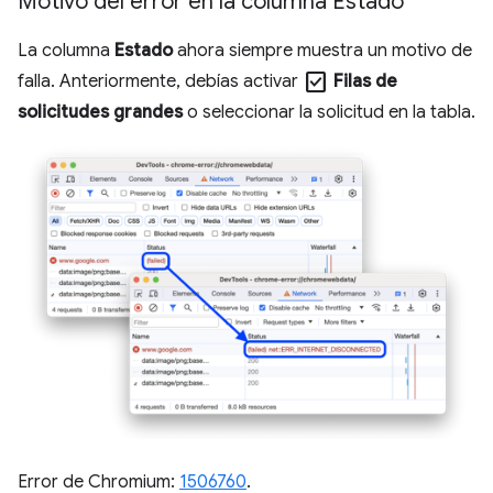
Motivo del error en la columna Estado
La columna
Estado
ahora siempre muestra un motivo de
check_box
falla. Anteriormente, debías activar
Filas de
solicitudes grandes
o seleccionar la solicitud en la tabla.
Error de Chromium:
1506760
.