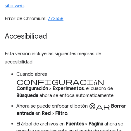
sitio web
.
Error de Chromium:
772558
.
Accesibilidad
Esta versión incluye las siguientes mejoras de
accesibilidad:
Cuando abres
Configuración
Configuración
>
Experimentos
, el cuadro de
Búsqueda
ahora se enfoca automáticamente.
cancelar
Ahora se puede enfocar el botón
Borrar
entrada
en
Red
>
Filtro
.
El árbol de archivos en
Fuentes
>
Página
ahora se
muestra correctamente en el modo de contraste