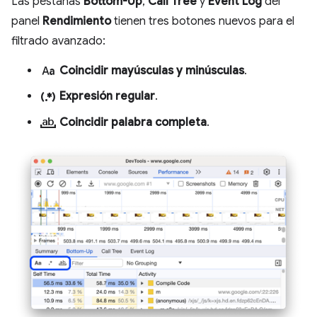
Las pestañas
Bottom-Up
,
Call Tree
y
Event Log
del
panel
Rendimiento
tienen tres botones nuevos para el
filtrado avanzado:
match_case
Coincidir mayúsculas y minúsculas
.
regular_expression
Expresión regular
.
match_word
Coincidir palabra completa
.