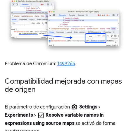
Problema de Chromium:
1499265
.
Compatibilidad mejorada con mapas
de origen
settings
El parámetro de configuración
Settings
>
check_box
Experiments
>
Resolve variable names in
expressions using source maps
se activó de forma