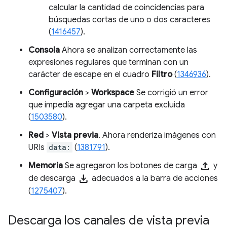
calcular la cantidad de coincidencias para
búsquedas cortas de uno o dos caracteres
(
1416457
).
Consola
Ahora se analizan correctamente las
expresiones regulares que terminan con un
carácter de escape en el cuadro
Filtro
(
1346936
).
Configuración
>
Workspace
Se corrigió un error
que impedía agregar una carpeta excluida
(
1503580
).
Red
>
Vista previa
. Ahora renderiza imágenes con
URIs
data:
(
1381791
).
upload
Memoria
Se agregaron los botones de carga
y
download
de descarga
adecuados a la barra de acciones
(
1275407
).
Descarga los canales de vista previa