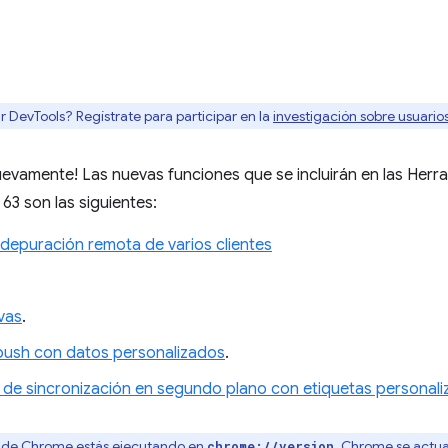
r DevTools? Regístrate para participar en la
investigación sobre usuari
uevamente! Las nuevas funciones que se incluirán en las Herr
3 son las siguientes:
 depuración remota de varios clientes
vas
.
 push con datos personalizados
.
de sincronización en segundo plano con etiquetas personal
n de Chrome estás ejecutando en
. Chrome se actu
chrome://version