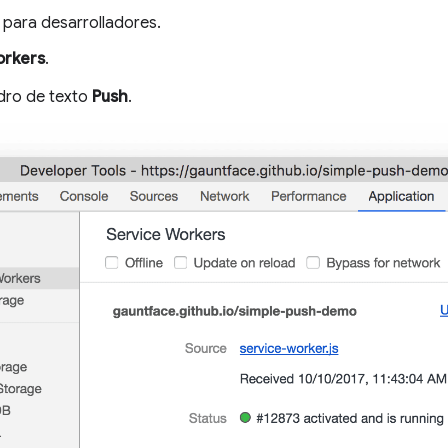
 para desarrolladores.
orkers
.
adro de texto
Push
.