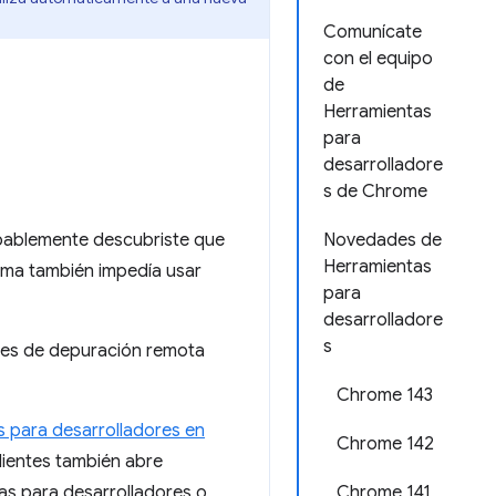
Comunícate
con el equipo
de
Herramientas
para
desarrolladore
s de Chrome
bablemente descubriste que
Novedades de
Herramientas
lema también impedía usar
para
desarrolladore
s
ntes de depuración remota
Chrome 143
 para desarrolladores en
Chrome 142
lientes también abre
as para desarrolladores o
Chrome 141