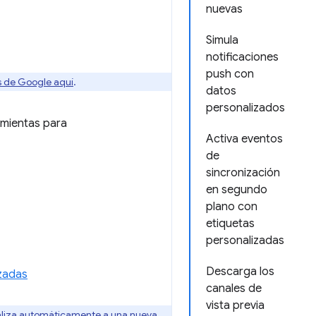
nuevas
Simula
notificaciones
push con
os de Google aquí
.
datos
personalizados
amientas para
Activa eventos
de
sincronización
en segundo
plano con
etiquetas
personalizadas
Descarga los
izadas
canales de
vista previa
aliza automáticamente a una nueva