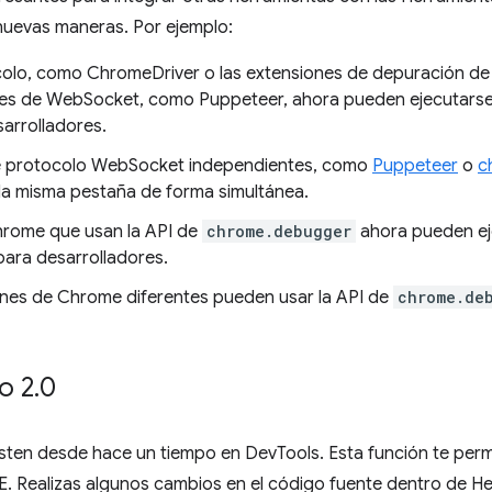
nuevas maneras. Por ejemplo:
ocolo, como ChromeDriver o las extensiones de depuración d
tes de WebSocket, como Puppeteer, ahora pueden ejecutarse
arrolladores.
de protocolo WebSocket independientes, como
Puppeteer
o
c
la misma pestaña de forma simultánea.
hrome que usan la API de
chrome.debugger
ahora pueden ej
para desarrolladores.
ones de Chrome diferentes pueden usar la API de
chrome.de
o 2
.
0
isten desde hace un tiempo en DevTools. Esta función te per
E. Realizas algunos cambios en el código fuente dentro de H