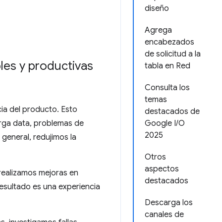
diseño
Agrega
encabezados
de solicitud a la
les y productivas
tabla en Red
Consulta los
temas
cia del producto. Esto
destacados de
arga data, problemas de
Google I/O
2025
 general, redujimos la
Otros
aspectos
realizamos mejoras en
destacados
 resultado es una experiencia
Descarga los
canales de