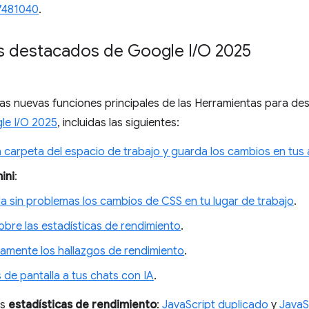
7481040
.
s destacados de Google I
/
O 2025
a las nuevas funciones principales de las Herramientas para d
le I/O 2025
, incluidas las siguientes:
carpeta del espacio de trabajo y guarda los cambios en tus 
ini
:
a sin problemas los cambios de CSS en tu lugar de trabajo
.
bre las estadísticas de rendimiento
.
amente los hallazgos de rendimiento
.
de pantalla a tus chats con IA
.
as
estadísticas de rendimiento
:
JavaScript duplicado
y
JavaS