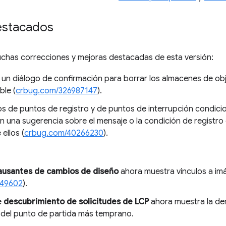
estacados
uchas correcciones y mejoras destacadas de esta versión:
y un diálogo de confirmación para borrar los almacenes de o
ble (
crbug.com/326987147
).
vos de puntos de registro y de puntos de interrupción condicion
 una sugerencia sobre el mensaje o la condición de registr
ellos (
crbug.com/40266230
).
usantes de cambios de diseño
ahora muestra vínculos a im
449602
).
e
descubrimiento de solicitudes de LCP
ahora muestra la dem
del punto de partida más temprano.