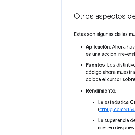
Otros aspectos d
Estas son algunas de las m
Aplicación
: Ahora ha
es una acción irreversi
Fuentes
: Los distinti
código ahora muestran
coloca el cursor sobre 
Rendimiento
:
La estadística
Ca
(
crbug.com/416
La sugerencia d
imagen después 