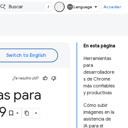
/
Acceder
En esta página
Herramientas
para
desarrolladore
¿Te resultó útil?
s de Chrome
más confiables
as para
y productivas
Cómo subir
9
imágenes en la
asistencia de
IA para el