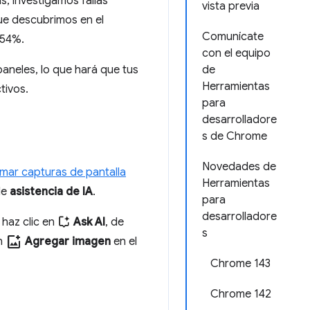
, investigamos fallas
vista previa
ue descubrimos en el
Comunícate
 54%.
con el equipo
aneles, lo que hará que tus
de
Herramientas
tivos.
para
desarrolladore
s de Chrome
Novedades de
mar capturas de pantalla
Herramientas
de
asistencia de IA
.
para
desarrolladore
 haz clic en
Ask AI
, de
s
add_photo_alternate
en
Agregar imagen
en el
Chrome 143
Chrome 142