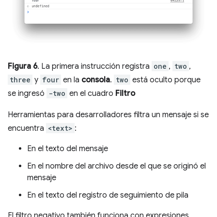
Figura 6
. La primera instrucción registra
one
,
two
,
three
y
four
en la
consola
.
two
está oculto porque
se ingresó
-two
en el cuadro
Filtro
Herramientas para desarrolladores filtra un mensaje si se
encuentra
<text>
:
En el texto del mensaje
En el nombre del archivo desde el que se originó el
mensaje
En el texto del registro de seguimiento de pila
El filtro negativo también funciona con expresiones