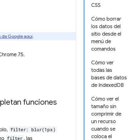
CSS
Cómo borrar
los datos del
sitio desde el
os de Google aquí
.
menú de
comandos
Chrome 75.
Cómo ver
todas las
bases de datos
de IndexedDB
Cómo ver el
pletan funciones
tamaño sin
comprimir de
un recurso
cuando se
plo,
filter: blur(1px)
coloca el
omo
filter
, las