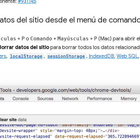
tinente:
#931145
atos del sitio desde el menú de comand
sculas
+
P
o
Comando
+
Mayúsculas
+
P
(Mac) para abrir 
Borrar datos del sitio
para borrar todos los datos relacionado
ers
,
localStorage
,
sessionStorage
,
IndexedDB
,
Web SQL