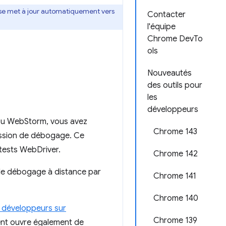
se met à jour automatiquement vers
Contacter
l'équipe
Chrome DevTo
ols
Nouveautés
des outils pour
les
développeurs
 ou WebStorm, vous avez
Chrome 143
ession de débogage. Ce
tests WebDriver.
Chrome 142
 de débogage à distance par
Chrome 141
Chrome 140
s développeurs sur
Chrome 139
ient ouvre également de