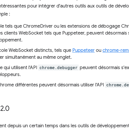
éressantes pour intégrer d'autres outils aux outils de dévelo
ple :
cole tels que ChromeDriver ou les extensions de débogage C
es clients WebSocket tels que Puppeteer, peuvent désormais
eloppement.
cole WebSocket distincts, tels que
Puppeteer
ou
chrome-remo
er simultanément au même onglet.
qui utilisent l'API
chrome.debugger
peuvent désormais s'e
veloppeurs.
hrome différentes peuvent désormais utiliser l'API
chrome.d
 2
.
0
tent depuis un certain temps dans les outils de développement