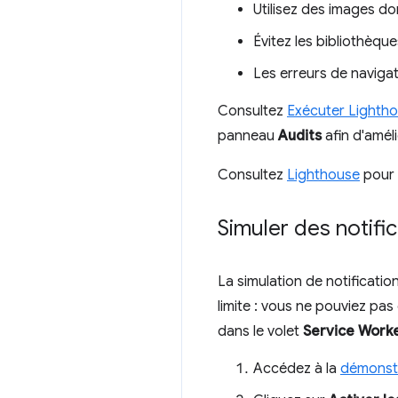
Utilisez des images do
Évitez les bibliothèqu
Les erreurs de naviga
Consultez
Exécuter Lightho
panneau
Audits
afin d'améli
Consultez
Lighthouse
pour 
Simuler des notif
La simulation de notificati
limite : vous ne pouviez pa
dans le volet
Service Work
Accédez à la
démonstr