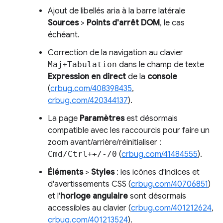
Ajout de libellés aria à la barre latérale
Sources
>
Points d'arrêt DOM
, le cas
échéant.
Correction de la navigation au clavier
Maj
+
Tabulation
dans le champ de texte
Expression en direct
de la
console
(
crbug.com/408398435
,
crbug.com/420344137
).
La page
Paramètres
est désormais
compatible avec les raccourcis pour faire un
zoom avant/arrière/réinitialiser :
Cmd/Ctrl
+
+/-/0
(
crbug.com/41484555
).
Éléments
>
Styles
: les icônes d'indices et
d'avertissements CSS (
crbug.com/40706851
)
et l'
horloge angulaire
sont désormais
accessibles au clavier (
crbug.com/401212624
,
crbug.com/401213524
).