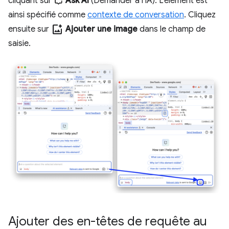
cliquant sur
Ask AI
(Demander à l'IA). L'élément est
ainsi spécifié comme
contexte de conversation
. Cliquez
add_photo_alternate
ensuite sur
Ajouter une image
dans le champ de
saisie.
Ajouter des en-têtes de requête au