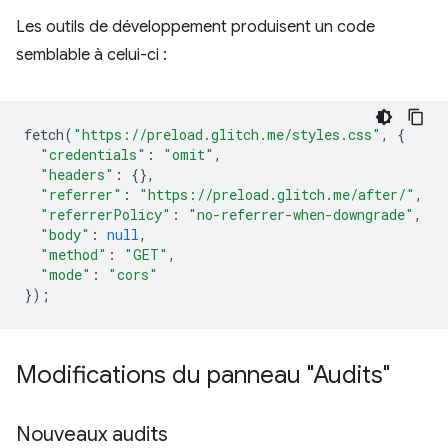
Les outils de développement produisent un code
semblable à celui-ci :
fetch
(
"https://preload.glitch.me/styles.css"
,
{
"credentials"
:
"omit"
,
"headers"
:
{},
"referrer"
:
"https://preload.glitch.me/after/"
,
"referrerPolicy"
:
"no-referrer-when-downgrade"
,
"body"
:
null
,
"method"
:
"GET"
,
"mode"
:
"cors"
});
Modifications du panneau "Audits"
Nouveaux audits