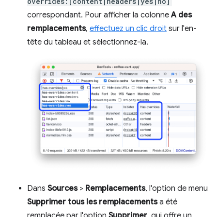
overrides:[content|headers|yes|no]
correspondant. Pour afficher la colonne
A des
remplacements
,
effectuez un clic droit
sur l'en-
tête du tableau et sélectionnez-la.
Dans
Sources
>
Remplacements
, l'option de menu
Supprimer tous les remplacements
a été
remplacée par l'option
Supprimer
, qui offre un