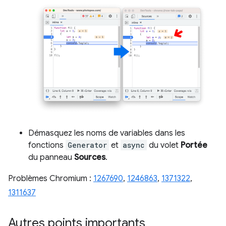
Démasquez les noms de variables dans les
fonctions
Generator
et
async
du volet
Portée
du panneau
Sources
.
Problèmes Chromium :
1267690
,
1246863
,
1371322
,
1311637
Autres points importants