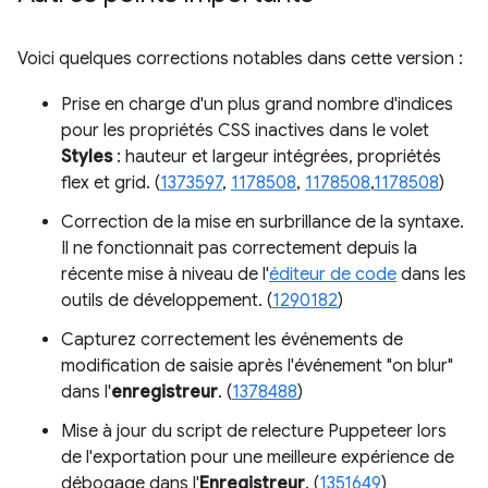
Voici quelques corrections notables dans cette version :
Prise en charge d'un plus grand nombre d'indices
pour les propriétés CSS inactives dans le volet
Styles
: hauteur et largeur intégrées, propriétés
flex et grid. (
1373597
,
1178508
,
1178508
,
1178508
)
Correction de la mise en surbrillance de la syntaxe.
Il ne fonctionnait pas correctement depuis la
récente mise à niveau de l'
éditeur de code
dans les
outils de développement. (
1290182
)
Capturez correctement les événements de
modification de saisie après l'événement "on blur"
dans l'
enregistreur
. (
1378488
)
Mise à jour du script de relecture Puppeteer lors
de l'exportation pour une meilleure expérience de
débogage dans l'
Enregistreur
. (
1351649
)