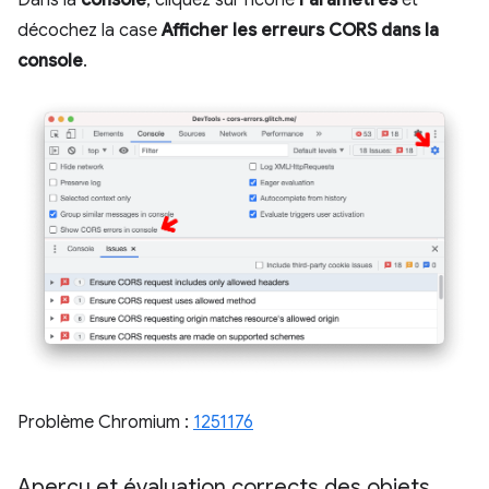
Dans la
console
, cliquez sur l'icône
Paramètres
et
décochez la case
Afficher les erreurs CORS dans la
console
.
Problème Chromium :
1251176
Aperçu et évaluation corrects des objets