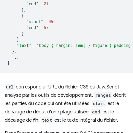
"end"
:
21
},
{
"start"
:
45
,
"end"
:
67
}
],
"text"
:
"body { margin: 1em; } figure { padding
},
...
]
url
correspond à l'URL du fichier CSS ou JavaScript
analysé par les outils de développement.
ranges
décrit
les parties du code qui ont été utilisées.
start
est le
décalage de début d'une plage utilisée.
end
est le
décalage de fin.
text
est le texte intégral du fichier.