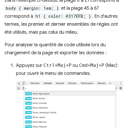
Dans l'exemple ci-dessus, la plage 0 à 21 correspond à
body { margin: 1em; }
et la plage 45 à 67
correspond à
h1 { color: #317EFB; }
. En d'autres
termes, les premier et dernier ensembles de règles ont
été utilisés, mais pas celui du milieu.
Pour analyser la quantité de code utilisée lors du
chargement de la page et exporter les données :
Appuyez sur
Ctrl
+
Maj
+
P
ou
Cmd
+
Maj
+
P
(Mac)
pour ouvrir le menu de commandes.