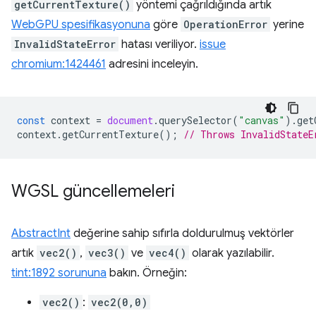
getCurrentTexture()
yöntemi çağrıldığında artık
WebGPU spesifikasyonuna
göre
OperationError
yerine
InvalidStateError
hatası veriliyor.
issue
chromium:1424461
adresini inceleyin.
const
context
=
document
.
querySelector
(
"canvas"
).
get
context
.
getCurrentTexture
();
// Throws InvalidStateE
WGSL güncellemeleri
AbstractInt
değerine sahip sıfırla doldurulmuş vektörler
artık
vec2()
,
vec3()
ve
vec4()
olarak yazılabilir.
tint:1892 sorununa
bakın. Örneğin:
vec2()
:
vec2(0,0)