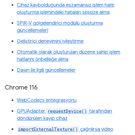
Cihaz kaybolduğunda eşzamansız işlem hattı
oluşturma işlemindeki hataları sessize alma
SPIR-V gölgelendirici modülü oluşturma
güncellemeleri
Geliştirici deneyimini iyileştirme
Otomatik olarak oluşturulan düzene sahip işlem
hatlarını önbelleğe alma
Dawn ile ilgili güncellemeler
Chrome 116
WebCodecs entegrasyonu
GPUAdapter
requestDevice()
tarafından
döndürülen kayıp cihaz
importExternalTexture()
çağrılırsa video