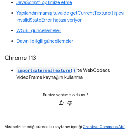
JavaScript'i optimize etme
Yapılandırılmamış tuvalde getCurrentTexture() işlevi
InvalidStateError hatası veriyor
WGSL güncellemeleri
Dawn ile ilgili güncellemeler
Chrome 113
importExternalTexture()
'te WebCodecs
VideoFrame kaynağını kullanma
Bu size yardımcı oldu mu?
Aksi belirtilmediği sürece bu sayfanın içeriği
Creative Commons Atıf