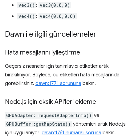
vec3()
:
vec3(0,0,0)
vec4()
:
vec4(0,0,0,0)
Dawn ile ilgili güncellemeler
Hata mesajlarını iyileştirme
Geçersiz nesneler için tanımlayıcı etiketler artık
bırakılmıyor. Böylece, bu etiketleri hata mesajlarında
görebilirsiniz.
dawn:1771 sorununa
bakın.
Node
.
js için eksik API'leri ekleme
GPUAdapter::requestAdapterInfo()
ve
GPUBuffer::getMapState()
yöntemleri artık Node.js
için uygulanıyor.
dawn:1761 numaralı soruna
bakın.