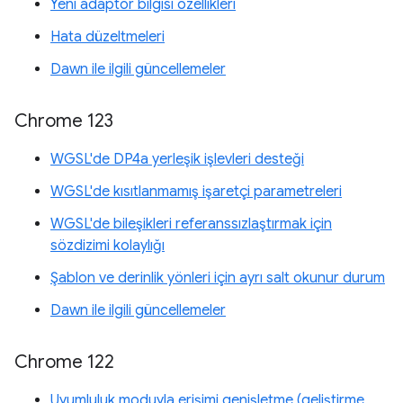
Yeni adaptör bilgisi özellikleri
Hata düzeltmeleri
Dawn ile ilgili güncellemeler
Chrome 123
WGSL'de DP4a yerleşik işlevleri desteği
WGSL'de kısıtlanmamış işaretçi parametreleri
WGSL'de bileşikleri referanssızlaştırmak için
sözdizimi kolaylığı
Şablon ve derinlik yönleri için ayrı salt okunur durum
Dawn ile ilgili güncellemeler
Chrome 122
Uyumluluk moduyla erişimi genişletme (geliştirme