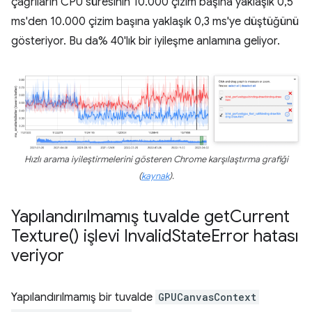
çağrıların CPU süresinin 10.000 çizim başına yaklaşık 0,5
ms'den 10.000 çizim başına yaklaşık 0,3 ms'ye düştüğünü
gösteriyor. Bu da% 40'lık bir iyileşme anlamına geliyor.
Hızlı arama iyileştirmelerini gösteren Chrome karşılaştırma grafiği
(
kaynak
).
Yapılandırılmamış tuvalde
get
Current
Texture(
) işlevi Invalid
State
Error hatası
veriyor
Yapılandırılmamış bir tuvalde
GPUCanvasContext