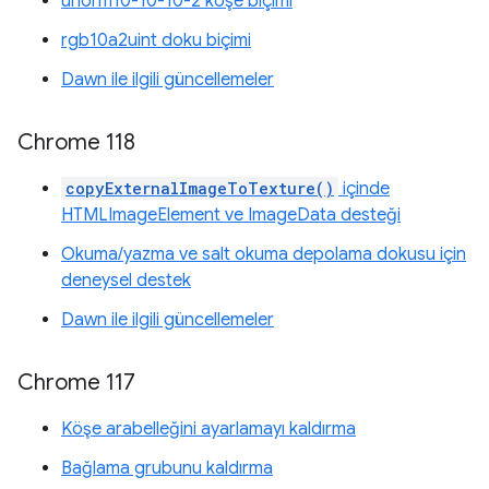
unorm10-10-10-2 köşe biçimi
rgb10a2uint doku biçimi
Dawn ile ilgili güncellemeler
Chrome 118
copyExternalImageToTexture()
içinde
HTMLImageElement ve ImageData desteği
Okuma/yazma ve salt okuma depolama dokusu için
deneysel destek
Dawn ile ilgili güncellemeler
Chrome 117
Köşe arabelleğini ayarlamayı kaldırma
Bağlama grubunu kaldırma