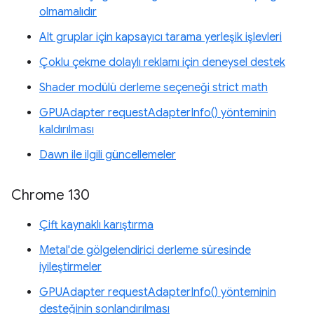
olmamalıdır
Alt gruplar için kapsayıcı tarama yerleşik işlevleri
Çoklu çekme dolaylı reklamı için deneysel destek
Shader modülü derleme seçeneği strict math
GPUAdapter requestAdapterInfo() yönteminin
kaldırılması
Dawn ile ilgili güncellemeler
Chrome 130
Çift kaynaklı karıştırma
Metal'de gölgelendirici derleme süresinde
iyileştirmeler
GPUAdapter requestAdapterInfo() yönteminin
desteğinin sonlandırılması