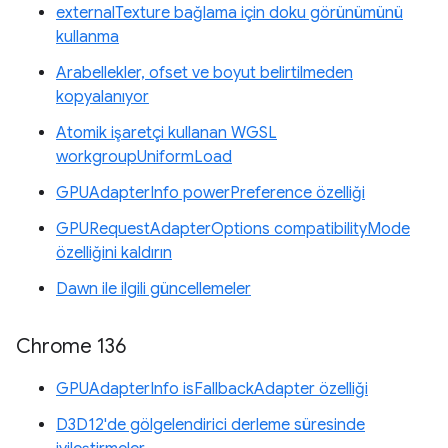
externalTexture bağlama için doku görünümünü
kullanma
Arabellekler, ofset ve boyut belirtilmeden
kopyalanıyor
Atomik işaretçi kullanan WGSL
workgroupUniformLoad
GPUAdapterInfo powerPreference özelliği
GPURequestAdapterOptions compatibilityMode
özelliğini kaldırın
Dawn ile ilgili güncellemeler
Chrome 136
GPUAdapterInfo isFallbackAdapter özelliği
D3D12'de gölgelendirici derleme süresinde