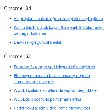
Chrome 134
Alt gruplarla makine öğrenimi iş yüklerini iyileştirme
Karıştırılabilir olarak kayan filtrelenebilir doku türleri
desteğini kaldırma
Dawn ile ilgili güncellemeler
Chrome 133
Ek unorm8x4-bgra ve 1 bileşenli köşe biçimleri
Bilinmeyen sınırların tanımlanmamış değerle
istenmesine izin verme
WGSL hizalama kurallarında yapılan değişiklikler
WGSL'de discard ile performans artışı
Harici dokular için VideoFrame displaySize'ı