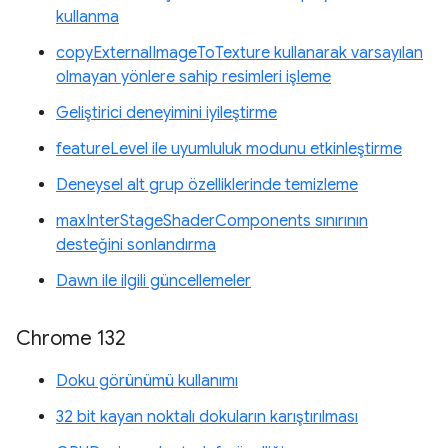
kullanma
copyExternalImageToTexture kullanarak varsayılan
olmayan yönlere sahip resimleri işleme
Geliştirici deneyimini iyileştirme
featureLevel ile uyumluluk modunu etkinleştirme
Deneysel alt grup özelliklerinde temizleme
maxInterStageShaderComponents sınırının
desteğini sonlandırma
Dawn ile ilgili güncellemeler
Chrome 132
Doku görünümü kullanımı
32 bit kayan noktalı dokuların karıştırılması