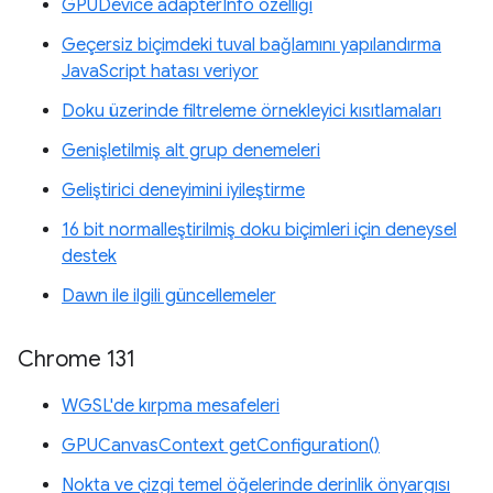
GPUDevice adapterInfo özelliği
Geçersiz biçimdeki tuval bağlamını yapılandırma
JavaScript hatası veriyor
Doku üzerinde filtreleme örnekleyici kısıtlamaları
Genişletilmiş alt grup denemeleri
Geliştirici deneyimini iyileştirme
16 bit normalleştirilmiş doku biçimleri için deneysel
destek
Dawn ile ilgili güncellemeler
Chrome 131
WGSL'de kırpma mesafeleri
GPUCanvasContext getConfiguration()
Nokta ve çizgi temel öğelerinde derinlik önyargısı