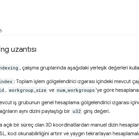
26
ing uzantısı
ndexing
, çalışma gruplarında aşağıdaki yerleşik değerleri kull
index
: Toplam işlem gölgelendirici ızgarası içindeki mevcut 
id
,
workgroup_size
ve
num_workgroups
'ye göre hesaplan
evcut iş grubunun genel hesaplama gölgelendirici ızgarası içi
ğrıların aynı dizini paylaştığı bir
u32
giriş değeri.
a açık bir süreç olan 3D koordinatlardan manuel dizin hesaplama
L, kod okunabilirliğini artırır ve yaygın tekrarlayan hesaplamala