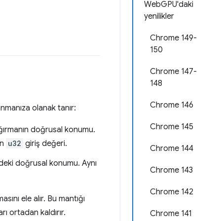
WebGPU'daki
yenilikler
Chrome 149-
150
Chrome 147-
148
Chrome 146
anmanıza olanak tanır:
Chrome 145
çağırmanın doğrusal konumu.
an
u32
giriş değeri.
Chrome 144
ndeki doğrusal konumu. Aynı
Chrome 143
Chrome 142
sını ele alır. Bu mantığı
rı ortadan kaldırır.
Chrome 141