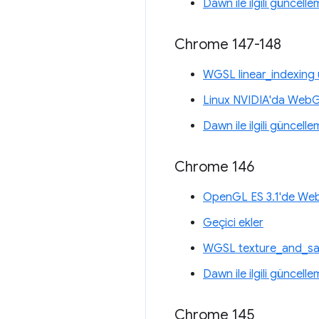
Dawn ile ilgili güncelle
Chrome 147-148
WGSL linear_indexing 
Linux NVIDIA'da Web
Dawn ile ilgili güncelle
Chrome 146
OpenGL ES 3.1'de We
Geçici ekler
WGSL texture_and_sam
Dawn ile ilgili güncelle
Chrome 145