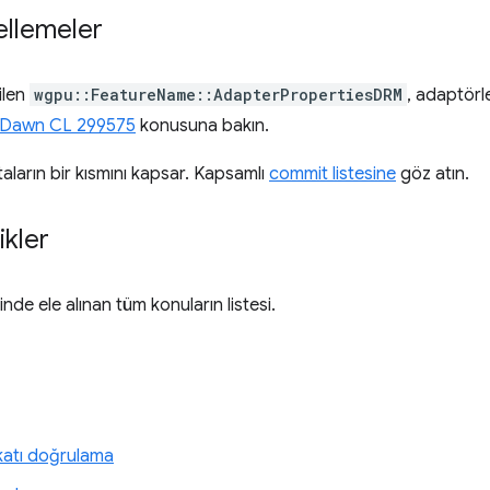
cellemeler
ilen
wgpu::FeatureName::AdapterPropertiesDRM
, adaptörle
Dawn CL 299575
konusuna bakın.
aların bir kısmını kapsar. Kapsamlı
commit listesine
göz atın.
ikler
inde ele alınan tüm konuların listesi.
 katı doğrulama