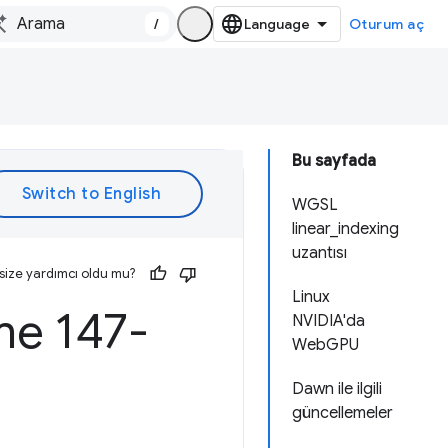
/
Oturum aç
Bu sayfada
WGSL
linear_indexing
uzantısı
size yardımcı oldu mu?
Linux
me 147-
NVIDIA'da
WebGPU
Dawn ile ilgili
güncellemeler