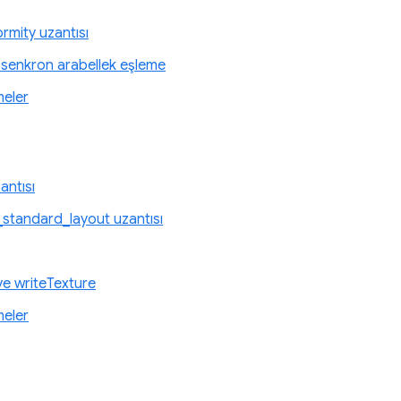
mity uzantısı
 senkron arabellek eşleme
meler
ntısı
standard_layout uzantısı
 ve writeTexture
meler