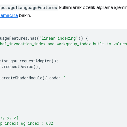
gpu.wgslLanguageFeatures
kullanılarak özellik algılama işlemi
 amacına
bakın.
uageFeatures
.
has
(
"linear_indexing"
))
{
bal_invocation_index and workgroup_index built-in values
ator
.
gpu
.
requestAdapter
();
r
.
requestDevice
();
.
createShaderModule
({
code
:
`
(x, y, z)
up_index) wg_index : u32,