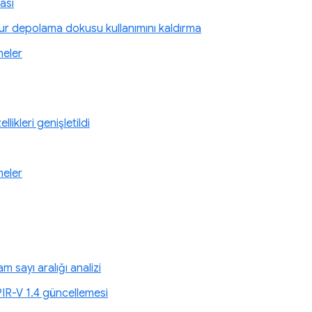
ası
r depolama dokusu kullanımını kaldırma
meler
likleri genişletildi
meler
 sayı aralığı analizi
PIR-V 1.4 güncellemesi