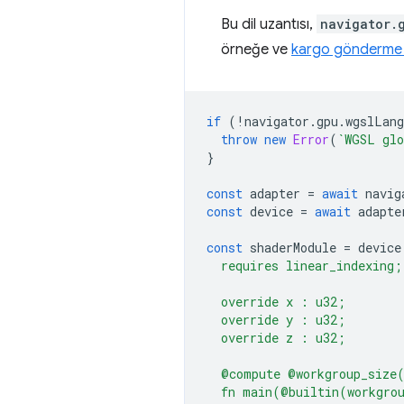
Bu dil uzantısı,
navigator.
örneğe ve
kargo gönderme
if
(
!
navigator
.
gpu
.
wgslLang
throw
new
Error
(
`WGSL glo
}
const
adapter
=
await
navig
const
device
=
await
adapte
const
shaderModule
=
device
  requires linear_indexing;
  override x : u32;
  override y : u32;
  override z : u32;
  @compute @workgroup_size
  fn main(@builtin(workgro