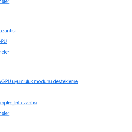
meler
uzantısı
GPU
meler
bGPU uyumluluk modunu destekleme
pler_let uzantısı
meler