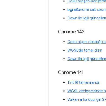
Doku bileşeni karıştırm
bgra8unorm salt okunu
Dawn ile ilgili güncelle
Chrome 142
Doku biçimi desteği özel
WGSL'de temel dizin
Dawn ile ilgili güncelle
Chrome 141
Tint IR tamamlandı
WGSL derleyicisinde tam
Vulkan arka ucu için S