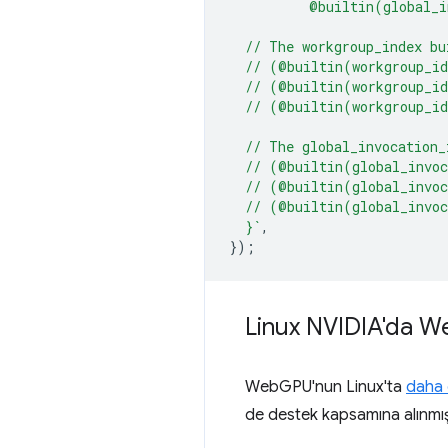
          @builtin(global_i
  // The workgroup_index bu
  // (@builtin(workgroup_i
  // (@builtin(workgroup_i
  // (@builtin(workgroup_i
  // The global_invocation_
  // (@builtin(global_invo
  // (@builtin(global_invo
  // (@builtin(global_invo
  }`
,
});
Linux NVIDIA'da W
WebGPU'nun Linux'ta
daha
de destek kapsamına alınmış