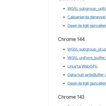
WGSL subgroup_unifor
Çalışanlarda deneysel
Dawn ile ilgili güncelle
Chrome 144
WGSL subgroup_id uza
WGSL uniform_buffer_
Linux'ta WebGPU
Daha hızlı writeBuffer
Dawn ile ilgili güncelle
Chrome 143