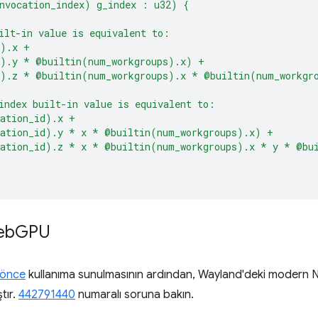
nvocation_index) g_index : u32) {
ilt-in value is equivalent to:
d).x +
d).y * @builtin(num_workgroups).x) +
d).z * @builtin(num_workgroups).x * @builtin(num_workgr
index built-in value is equivalent to:
cation_id).x +
cation_id).y * x * @builtin(num_workgroups).x) +
cation_id).z * x * @builtin(num_workgroups).x * y * @bu
eb
GPU
 önce
kullanıma sunulmasının ardından, Wayland'deki modern N
tır.
442791440
numaralı soruna bakın.