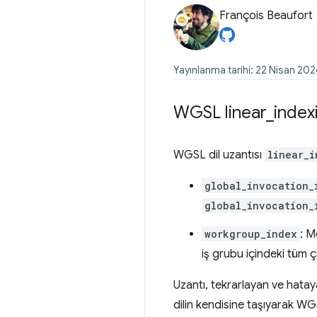
François Beaufort
Yayınlanma tarihi: 22 Nisan 20
WGSL linear
_
index
WGSL dil uzantısı
linear_i
global_invocation_
global_invocation_
workgroup_index
: M
iş grubu içindeki tüm ça
Uzantı, tekrarlayan ve hatay
dilin kendisine taşıyarak WGS