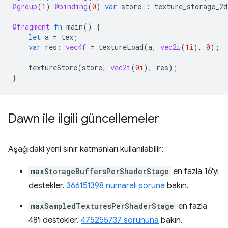
@group
(
1
)
@binding
(
0
)
var
store
:
texture_storage_2d
@fragment
fn
main
()
{
let
a
=
tex
;
var
res
:
vec4f
=
textureLoad
(
a
,
vec2i
(
1i
),
0
);
textureStore
(
store
,
vec2i
(
0i
),
res
);
}
Dawn ile ilgili güncellemeler
Aşağıdaki yeni sınır katmanları kullanılabilir:
maxStorageBuffersPerShaderStage
en fazla 16'yı
destekler.
366151398 numaralı soruna
bakın.
maxSampledTexturesPerShaderStage
en fazla
48'i destekler.
475255737 sorununa
bakın.