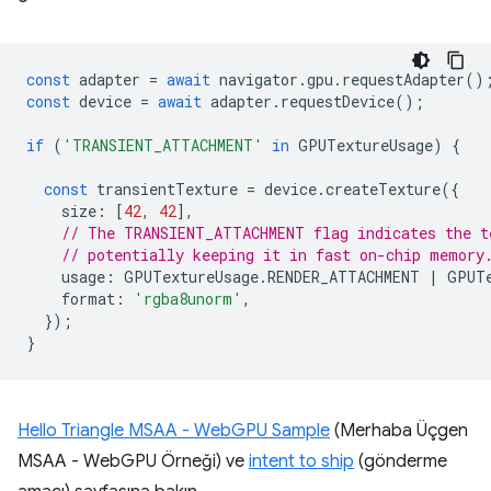
const
adapter
=
await
navigator
.
gpu
.
requestAdapter
()
const
device
=
await
adapter
.
requestDevice
();
if
(
'TRANSIENT_ATTACHMENT'
in
GPUTextureUsage
)
{
const
transientTexture
=
device
.
createTexture
({
size
:
[
42
,
42
],
// The TRANSIENT_ATTACHMENT flag indicates the t
// potentially keeping it in fast on-chip memory
usage
:
GPUTextureUsage
.
RENDER_ATTACHMENT
|
GPUT
format
:
'rgba8unorm'
,
});
}
Hello Triangle MSAA - WebGPU Sample
(Merhaba Üçgen
MSAA - WebGPU Örneği) ve
intent to ship
(gönderme