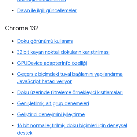
Dawn ile ilgili güncellemeler
Chrome 132
Doku görünümü kullanımı
32 bit kayan noktalı dokuların karıştırılması
GPUDevice adapterInfo özelliği
Geçersiz biçimdeki tuval bağlamını yapılandırma
JavaScript hatası veriyor
Doku üzerinde filtreleme örnekleyici kısıtlamaları
Genişletilmiş alt grup denemeleri
Geliştirici deneyimini iyileştirme
16 bit normalleştirilmiş doku biçimleri için deneysel
destek