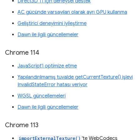
Direct3D 11 için deneysel destek
AC gücünde varsayılan olarak ayrı GPU kullanma
Geliştirici deneyimini iyileştirme
Dawn ile ilgili güncellemeler
Chrome 114
JavaScript'i optimize etme
Yapılandırılmamış tuvalde getCurrentTexture() işlevi
InvalidStateError hatası veriyor
WGSL güncellemeleri
Dawn ile ilgili güncellemeler
Chrome 113
importExternalTexture()
'te WebCodecs