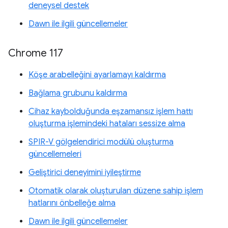
deneysel destek
Dawn ile ilgili güncellemeler
Chrome 117
Köşe arabelleğini ayarlamayı kaldırma
Bağlama grubunu kaldırma
Cihaz kaybolduğunda eşzamansız işlem hattı
oluşturma işlemindeki hataları sessize alma
SPIR-V gölgelendirici modülü oluşturma
güncellemeleri
Geliştirici deneyimini iyileştirme
Otomatik olarak oluşturulan düzene sahip işlem
hatlarını önbelleğe alma
Dawn ile ilgili güncellemeler