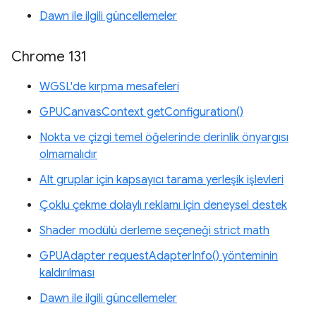
Dawn ile ilgili güncellemeler
Chrome 131
WGSL'de kırpma mesafeleri
GPUCanvasContext getConfiguration()
Nokta ve çizgi temel öğelerinde derinlik önyargısı
olmamalıdır
Alt gruplar için kapsayıcı tarama yerleşik işlevleri
Çoklu çekme dolaylı reklamı için deneysel destek
Shader modülü derleme seçeneği strict math
GPUAdapter requestAdapterInfo() yönteminin
kaldırılması
Dawn ile ilgili güncellemeler