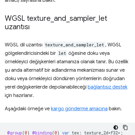
amacı) sayfasına bakın.
WGSL texture
_
and
_
sampler
_
let
uzantısı
WGSL dil uzantısı
texture_and_sampler_let
, WGSL
gölgelendiricisindeki bir
let
öğesine doku veya
örnekleyici değişkenleri atamanıza olanak tanır. Bu özellik
şu anda alternatif bir adlandırma mekanizması sunar ve
doku veya örnekleyici döndüren yöntemlerin doğrudan
yerel değişkenlerde depolanabileceği
bağlantısız destek
için hazırlanır.
Aşağıdaki örneğe ve
kargo gönderme amacına
bakın.
@group
(
0
)
@binding
(
0
)
var
tex
:
texture_2d<f32>
;