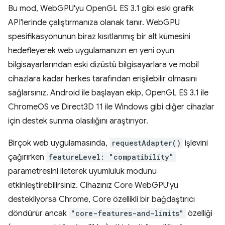
Bu mod, WebGPU'yu OpenGL ES 3.1 gibi eski grafik
API'lerinde çalıştırmanıza olanak tanır. WebGPU
spesifikasyonunun biraz kısıtlanmış bir alt kümesini
hedefleyerek web uygulamanızın en yeni oyun
bilgisayarlarından eski dizüstü bilgisayarlara ve mobil
cihazlara kadar herkes tarafından erişilebilir olmasını
sağlarsınız. Android ile başlayan ekip, OpenGL ES 3.1 ile
ChromeOS ve Direct3D 11 ile Windows gibi diğer cihazlar
için destek sunma olasılığını araştırıyor.
Birçok web uygulamasında,
requestAdapter()
işlevini
çağırırken
featureLevel: "compatibility"
parametresini ileterek uyumluluk modunu
etkinleştirebilirsiniz. Cihazınız Core WebGPU'yu
destekliyorsa Chrome, Core özellikli bir bağdaştırıcı
döndürür ancak
"core-features-and-limits"
özelliği