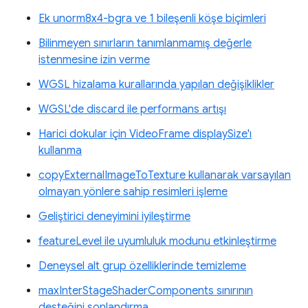
Ek unorm8x4-bgra ve 1 bileşenli köşe biçimleri
Bilinmeyen sınırların tanımlanmamış değerle
istenmesine izin verme
WGSL hizalama kurallarında yapılan değişiklikler
WGSL'de discard ile performans artışı
Harici dokular için VideoFrame displaySize'ı
kullanma
copyExternalImageToTexture kullanarak varsayılan
olmayan yönlere sahip resimleri işleme
Geliştirici deneyimini iyileştirme
featureLevel ile uyumluluk modunu etkinleştirme
Deneysel alt grup özelliklerinde temizleme
maxInterStageShaderComponents sınırının
desteğini sonlandırma