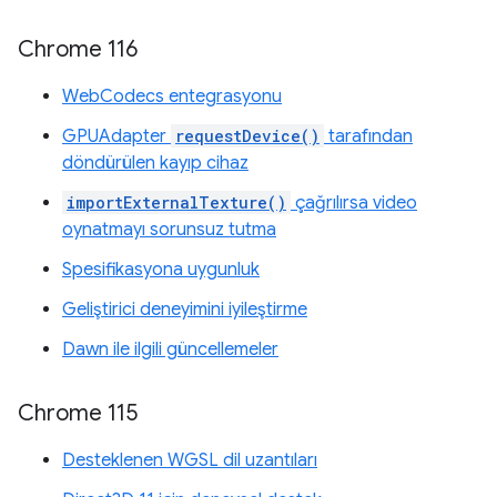
Chrome 116
WebCodecs entegrasyonu
GPUAdapter
requestDevice()
tarafından
döndürülen kayıp cihaz
importExternalTexture()
çağrılırsa video
oynatmayı sorunsuz tutma
Spesifikasyona uygunluk
Geliştirici deneyimini iyileştirme
Dawn ile ilgili güncellemeler
Chrome 115
Desteklenen WGSL dil uzantıları