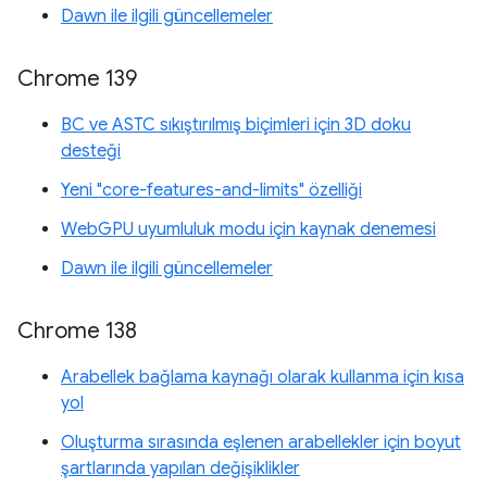
Dawn ile ilgili güncellemeler
Chrome 139
BC ve ASTC sıkıştırılmış biçimleri için 3D doku
desteği
Yeni "core-features-and-limits" özelliği
WebGPU uyumluluk modu için kaynak denemesi
Dawn ile ilgili güncellemeler
Chrome 138
Arabellek bağlama kaynağı olarak kullanma için kısa
yol
Oluşturma sırasında eşlenen arabellekler için boyut
şartlarında yapılan değişiklikler