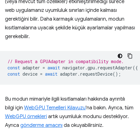
(veya mevcut tüm özellikler) etkinleştirilmediği sürece
web uygulamanız uyumluluk sınırları içinde kalması
gerektiğini bilir. Daha karmaşık uygulamaların, modun
kısıtlamalarına uyacak şekilde küçük ayarlamalar yapılması
gerekebilir.
// Request a GPUAdapter in compatibility mode.
const
adapter
=
await
navigator
.
gpu
.
requestAdapter
({
const
device
=
await
adapter
.
requestDevice
();
Bu modun mimariyle ilgili kısıtlamaları hakkında ayrıntılı
bilgi için
WebGPU Temelleri Kılavuzu
'na bakın. Ayrıca, tüm
WebGPU örnekleri
artık uyumluluk modunu destekliyor.
Ayrıca
gönderme amacını
da okuyabilirsiniz.