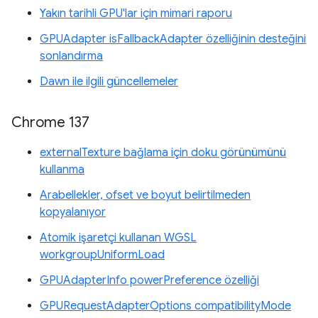
Yakın tarihli GPU'lar için mimari raporu
GPUAdapter isFallbackAdapter özelliğinin desteğini
sonlandırma
Dawn ile ilgili güncellemeler
Chrome 137
externalTexture bağlama için doku görünümünü
kullanma
Arabellekler, ofset ve boyut belirtilmeden
kopyalanıyor
Atomik işaretçi kullanan WGSL
workgroupUniformLoad
GPUAdapterInfo powerPreference özelliği
GPURequestAdapterOptions compatibilityMode