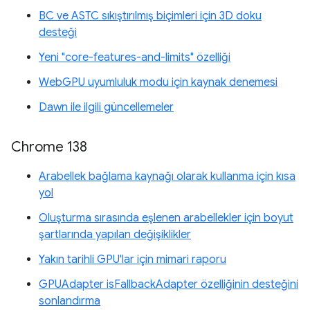
BC ve ASTC sıkıştırılmış biçimleri için 3D doku
desteği
Yeni "core-features-and-limits" özelliği
WebGPU uyumluluk modu için kaynak denemesi
Dawn ile ilgili güncellemeler
Chrome 138
Arabellek bağlama kaynağı olarak kullanma için kısa
yol
Oluşturma sırasında eşlenen arabellekler için boyut
şartlarında yapılan değişiklikler
Yakın tarihli GPU'lar için mimari raporu
GPUAdapter isFallbackAdapter özelliğinin desteğini
sonlandırma