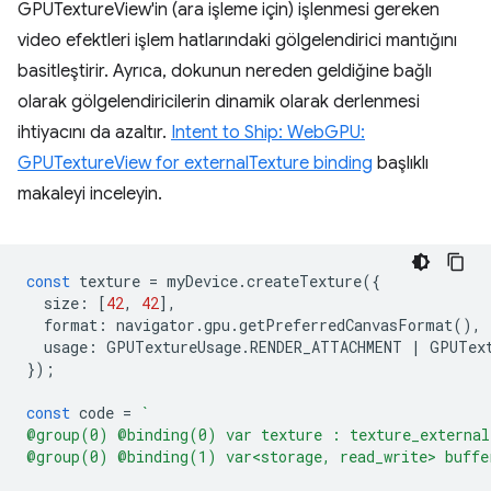
GPUTextureView'in (ara işleme için) işlenmesi gereken
video efektleri işlem hatlarındaki gölgelendirici mantığını
basitleştirir. Ayrıca, dokunun nereden geldiğine bağlı
olarak gölgelendiricilerin dinamik olarak derlenmesi
ihtiyacını da azaltır.
Intent to Ship: WebGPU:
GPUTextureView for externalTexture binding
başlıklı
makaleyi inceleyin.
const
texture
=
myDevice
.
createTexture
({
size
:
[
42
,
42
],
format
:
navigator
.
gpu
.
getPreferredCanvasFormat
(),
usage
:
GPUTextureUsage
.
RENDER_ATTACHMENT
|
GPUTex
});
const
code
=
`
@group(0) @binding(0) var texture : texture_external
@group(0) @binding(1) var<storage, read_write> buffe