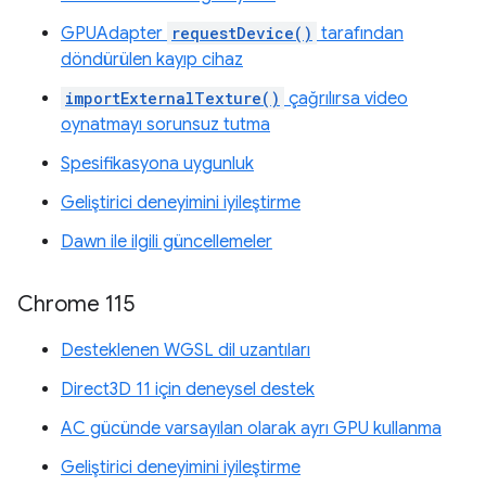
GPUAdapter
requestDevice()
tarafından
döndürülen kayıp cihaz
importExternalTexture()
çağrılırsa video
oynatmayı sorunsuz tutma
Spesifikasyona uygunluk
Geliştirici deneyimini iyileştirme
Dawn ile ilgili güncellemeler
Chrome 115
Desteklenen WGSL dil uzantıları
Direct3D 11 için deneysel destek
AC gücünde varsayılan olarak ayrı GPU kullanma
Geliştirici deneyimini iyileştirme