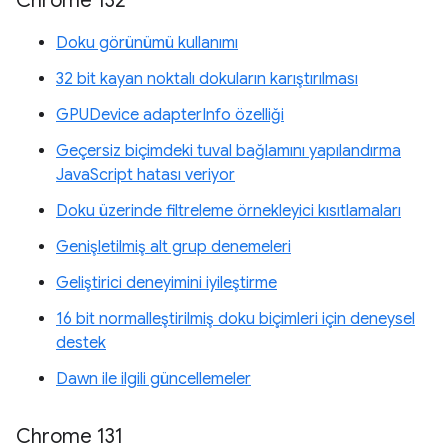
Chrome 132
Doku görünümü kullanımı
32 bit kayan noktalı dokuların karıştırılması
GPUDevice adapterInfo özelliği
Geçersiz biçimdeki tuval bağlamını yapılandırma
JavaScript hatası veriyor
Doku üzerinde filtreleme örnekleyici kısıtlamaları
Genişletilmiş alt grup denemeleri
Geliştirici deneyimini iyileştirme
16 bit normalleştirilmiş doku biçimleri için deneysel
destek
Dawn ile ilgili güncellemeler
Chrome 131