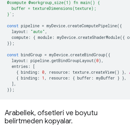
@compute @workgroup_size(1) fn main() {
  buffer = textureDimensions(texture);
}`
;
const
pipeline
=
myDevice
.
createComputePipeline
({
layout
:
"auto"
,
compute
:
{
module
:
myDevice
.
createShaderModule
({
c
});
const
bindGroup
=
myDevice
.
createBindGroup
({
layout
:
pipeline
.
getBindGroupLayout
(
0
),
entries
:
[
{
binding
:
0
,
resource
:
texture
.
createView
()
},
{
binding
:
1
,
resource
:
{
buffer
:
myBuffer
}
},
],
});
Arabellek
,
ofsetleri ve boyutu
belirtmeden kopyalar
.