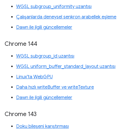
WGSL subgroup_uniformity uzantısı
Çalışanlarda deneysel senkron arabellek eşleme
Dawn ile ilgili güncellemeler
Chrome 144
WGSL subgroup_id uzantısı
WGSL uniform_buffer_standard_layout uzantısı
Linux'ta WebGPU
Daha hızlı writeBuffer ve writeTexture
Dawn ile ilgili güncellemeler
Chrome 143
Doku bileşeni karıştırması