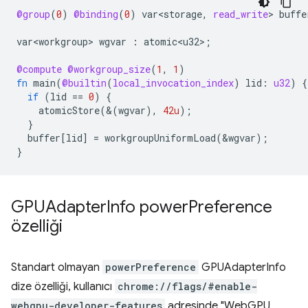
@group
(
0
)
@binding
(
0
)
var<storage
,
read_write
>
buffe
var<workgroup>
wgvar
:
atomic<u32>
;
@compute
@workgroup_size
(
1
,
1
)
fn
main
(
@builtin
(
local_invocation_index
)
lid
:
u32
)
{
if
(
lid
==
0
)
{
atomicStore
(&(
wgvar
),
42u
);
}
buffer
[
lid
]
=
workgroupUniformLoad
(
&
wgvar
);
}
GPUAdapter
Info power
Preference
özelliği
Standart olmayan
powerPreference
GPUAdapterInfo
dize özelliği, kullanıcı
chrome://flags/#enable-
webgpu-developer-features
adresinde "WebGPU