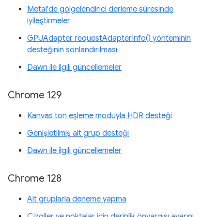
Metal'de gölgelendirici derleme süresinde
iyileştirmeler
GPUAdapter requestAdapterInfo() yönteminin
desteğinin sonlandırılması
Dawn ile ilgili güncellemeler
Chrome 129
Kanvas ton eşleme moduyla HDR desteği
Genişletilmiş alt grup desteği
Dawn ile ilgili güncellemeler
Chrome 128
Alt gruplarla deneme yapma
Çizgiler ve noktalar için derinlik önyargısı ayarını