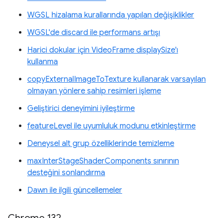
WGSL hizalama kurallarında yapılan değişiklikler
WGSL'de discard ile performans artışı
Harici dokular için VideoFrame displaySize'ı
kullanma
copyExternalImageToTexture kullanarak varsayılan
olmayan yönlere sahip resimleri işleme
Geliştirici deneyimini iyileştirme
featureLevel ile uyumluluk modunu etkinleştirme
Deneysel alt grup özelliklerinde temizleme
maxInterStageShaderComponents sınırının
desteğini sonlandırma
Dawn ile ilgili güncellemeler