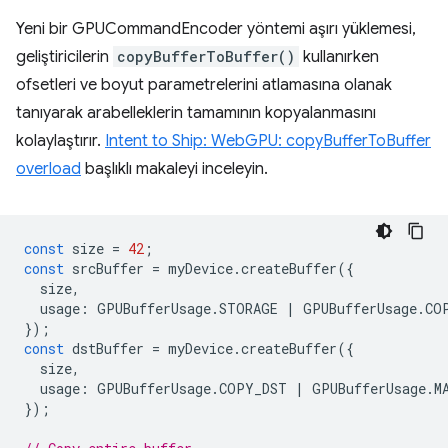
Yeni bir GPUCommandEncoder yöntemi aşırı yüklemesi,
geliştiricilerin
copyBufferToBuffer()
kullanırken
ofsetleri ve boyut parametrelerini atlamasına olanak
tanıyarak arabelleklerin tamamının kopyalanmasını
kolaylaştırır.
Intent to Ship: WebGPU: copyBufferToBuffer
overload
başlıklı makaleyi inceleyin.
const
size
=
42
;
const
srcBuffer
=
myDevice
.
createBuffer
({
size
,
usage
:
GPUBufferUsage
.
STORAGE
|
GPUBufferUsage
.
CO
});
const
dstBuffer
=
myDevice
.
createBuffer
({
size
,
usage
:
GPUBufferUsage
.
COPY_DST
|
GPUBufferUsage
.
M
});