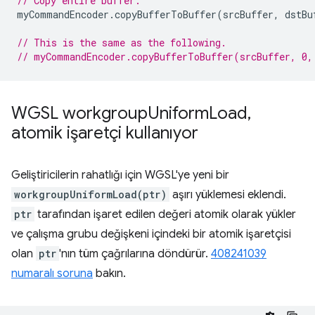
// Copy entire buffer.
myCommandEncoder
.
copyBufferToBuffer
(
srcBuffer
,
dstBu
// This is the same as the following.
// myCommandEncoder.copyBufferToBuffer(srcBuffer, 0,
WGSL workgroup
Uniform
Load
,
atomik işaretçi kullanıyor
Geliştiricilerin rahatlığı için WGSL'ye yeni bir
workgroupUniformLoad(ptr)
aşırı yüklemesi eklendi.
ptr
tarafından işaret edilen değeri atomik olarak yükler
ve çalışma grubu değişkeni içindeki bir atomik işaretçisi
olan
ptr
'nın tüm çağrılarına döndürür.
408241039
numaralı soruna
bakın.