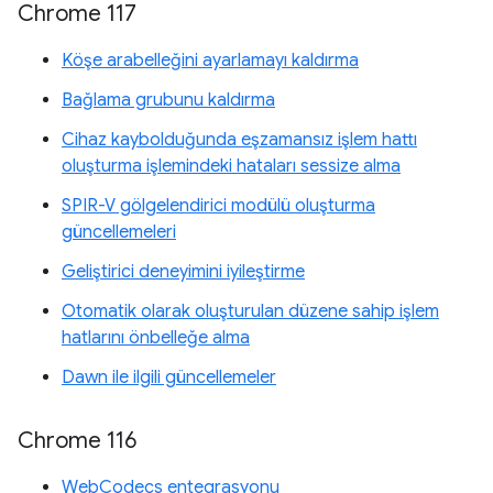
Chrome 117
Köşe arabelleğini ayarlamayı kaldırma
Bağlama grubunu kaldırma
Cihaz kaybolduğunda eşzamansız işlem hattı
oluşturma işlemindeki hataları sessize alma
SPIR-V gölgelendirici modülü oluşturma
güncellemeleri
Geliştirici deneyimini iyileştirme
Otomatik olarak oluşturulan düzene sahip işlem
hatlarını önbelleğe alma
Dawn ile ilgili güncellemeler
Chrome 116
WebCodecs entegrasyonu