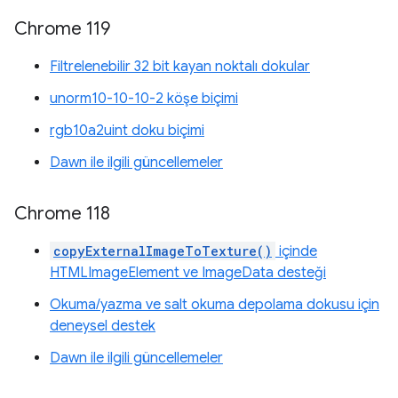
Chrome 119
Filtrelenebilir 32 bit kayan noktalı dokular
unorm10-10-10-2 köşe biçimi
rgb10a2uint doku biçimi
Dawn ile ilgili güncellemeler
Chrome 118
copyExternalImageToTexture()
içinde
HTMLImageElement ve ImageData desteği
Okuma/yazma ve salt okuma depolama dokusu için
deneysel destek
Dawn ile ilgili güncellemeler