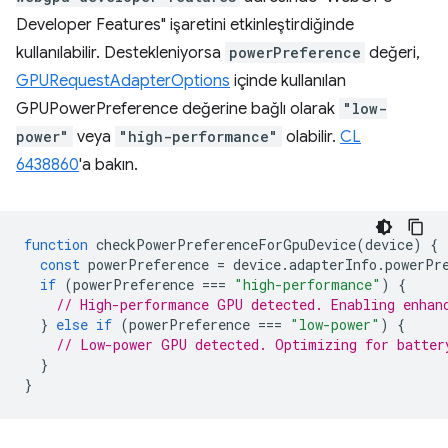
Developer Features" işaretini etkinleştirdiğinde
kullanılabilir. Destekleniyorsa
powerPreference
değeri,
GPURequestAdapterOptions
içinde kullanılan
GPUPowerPreference değerine bağlı olarak
"low-
power"
veya
"high-performance"
olabilir.
CL
6438860
'a bakın.
function
checkPowerPreferenceForGpuDevice
(
device
)
{
const
powerPreference
=
device
.
adapterInfo
.
powerPr
if
(
powerPreference
===
"high-performance"
)
{
// High-performance GPU detected. Enabling enhan
}
else
if
(
powerPreference
===
"low-power"
)
{
// Low-power GPU detected. Optimizing for batter
}
}