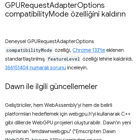
GPURequest
Adapter
Options
compatibility
Mode özelliğini kaldırın
Deneysel GPURequestAdapterOptions
compatibilityMode
özelliği,
Chrome 133'te
eklenen
standartlaştırılmış
featureLevel
özelliği lehine kaldırıldı.
366151404 numaralı sorunu
inceleyin.
Dawn ile ilgili güncellemeler
Geliştiriciler, hem WebAssembly'yi hem de belirli
platformları hedeflemek için webgpu.h'yi kullanarak C++
gibi dillerde WebGPU projeleri oluşturabilir. Dawn'ın yeni
yayınlanan "emdawnwebgpu" ("Emscripten Dawn