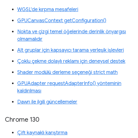
WGSL'de kırpma mesafeleri
GPUCanvasContext getConfiguration()
Nokta ve çizgi temel öğelerinde derinlik önyargısı
olmamalıdır
Alt gruplar için kapsayıcı tarama yerleşik işlevleri
Çoklu çekme dolaylı reklamı için deneysel destek
Shader modülü derleme seçeneği strict math
GPUAdapter requestAdapterInfo() yönteminin
kaldırılması
Dawn ile ilgili güncellemeler
Chrome 130
Çift kaynaklı karıştırma