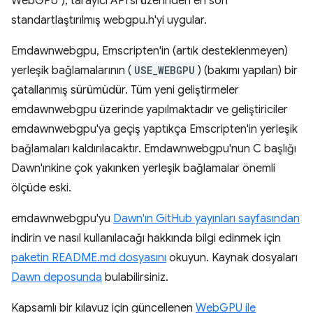
WebGPU"), tarayıcı API'si üzerinden en son
standartlaştırılmış webgpu.h'yi uygular.
Emdawnwebgpu, Emscripten'in (artık desteklenmeyen)
yerleşik bağlamalarının (
USE_WEBGPU
) (bakımı yapılan) bir
çatallanmış sürümüdür. Tüm yeni geliştirmeler
emdawnwebgpu üzerinde yapılmaktadır ve geliştiriciler
emdawnwebgpu'ya geçiş yaptıkça Emscripten'in yerleşik
bağlamaları kaldırılacaktır. Emdawnwebgpu'nun C başlığı
Dawn'ınkine çok yakınken yerleşik bağlamalar önemli
ölçüde eski.
emdawnwebgpu'yu
Dawn'ın GitHub yayınları sayfasından
indirin ve nasıl kullanılacağı hakkında bilgi edinmek için
paketin README.md dosyasını
okuyun. Kaynak dosyaları
Dawn deposunda
bulabilirsiniz.
Kapsamlı bir kılavuz için güncellenen
WebGPU ile