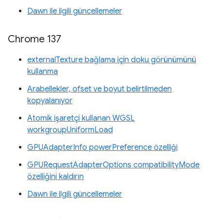
Dawn ile ilgili güncellemeler
Chrome 137
externalTexture bağlama için doku görünümünü
kullanma
Arabellekler, ofset ve boyut belirtilmeden
kopyalanıyor
Atomik işaretçi kullanan WGSL
workgroupUniformLoad
GPUAdapterInfo powerPreference özelliği
GPURequestAdapterOptions compatibilityMode
özelliğini kaldırın
Dawn ile ilgili güncellemeler