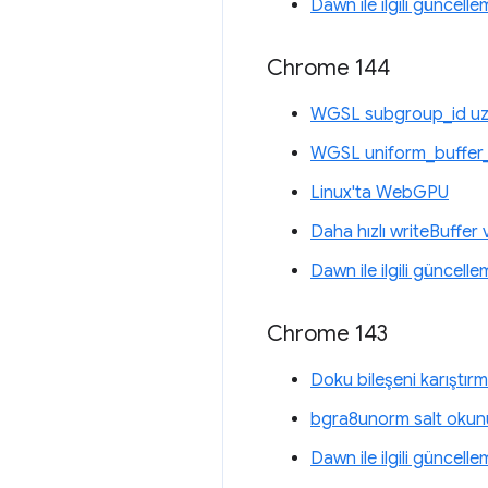
Dawn ile ilgili güncelle
Chrome 144
WGSL subgroup_id uza
WGSL uniform_buffer_
Linux'ta WebGPU
Daha hızlı writeBuffer
Dawn ile ilgili güncelle
Chrome 143
Doku bileşeni karıştırm
bgra8unorm salt okunu
Dawn ile ilgili güncelle