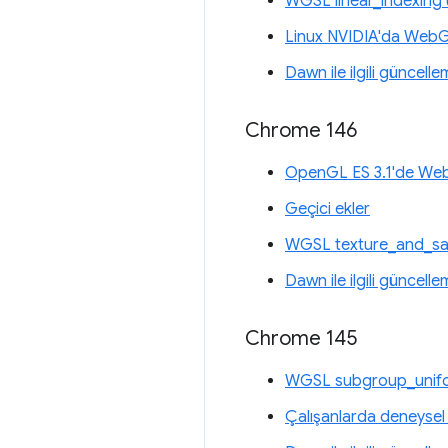
WGSL linear_indexing 
Linux NVIDIA'da Web
Dawn ile ilgili güncelle
Chrome 146
OpenGL ES 3.1'de We
Geçici ekler
WGSL texture_and_sam
Dawn ile ilgili güncelle
Chrome 145
WGSL subgroup_unifor
Çalışanlarda deneysel