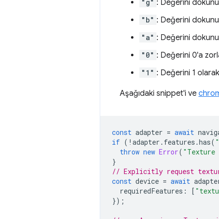
"g"
: Değerini dokunun
"b"
: Değerini dokunu
"a"
: Değerini dokunun
"0"
: Değerini 0'a zorl
"1"
: Değerini 1 olarak
Aşağıdaki snippet'i ve
chrom
const
adapter
=
await
navig
if
(
!
adapter
.
features
.
has
(
throw
new
Error
(
"Texture 
}
// Explicitly request textu
const
device
=
await
adapte
requiredFeatures
:
[
"textu
});