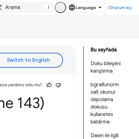
/
Oturum aç
Bu sayfada
Doku bileşeni
karıştırma
bgra8unorm
size yardımcı oldu mu?
salt okunur
me 143)
depolama
dokusu
kullanımını
kaldırma
Dawn ile ilgili