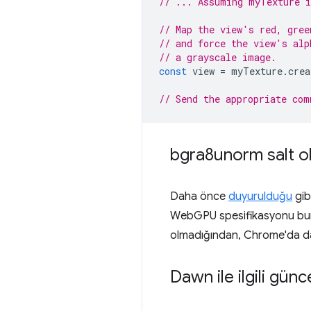
// ... Assuming myTexture i
// Map the view's red, gree
// and force the view's alp
// a grayscale image.
const
view
=
myTexture
.
crea
// Send the appropriate com
bgra8unorm salt o
Daha önce
duyurulduğu
gib
WebGPU spesifikasyonu bunu 
olmadığından, Chrome'da dah
Dawn ile ilgili gün