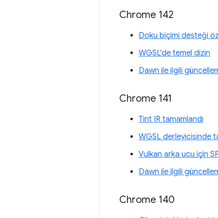
Chrome 142
Doku biçimi desteği özel
WGSL'de temel dizin
Dawn ile ilgili güncelle
Chrome 141
Tint IR tamamlandı
WGSL derleyicisinde tam
Vulkan arka ucu için S
Dawn ile ilgili güncelle
Chrome 140