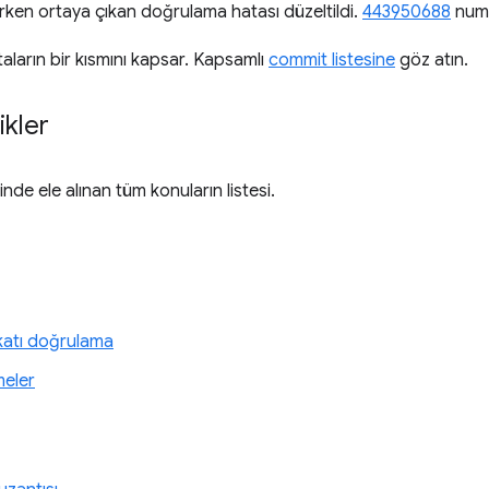
rken ortaya çıkan doğrulama hatası düzeltildi.
443950688
numa
aların bir kısmını kapsar. Kapsamlı
commit listesine
göz atın.
ikler
inde ele alınan tüm konuların listesi.
 katı doğrulama
meler