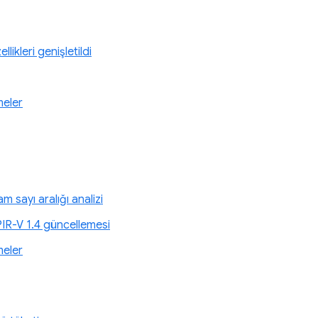
likleri genişletildi
meler
 sayı aralığı analizi
PIR-V 1.4 güncellemesi
meler