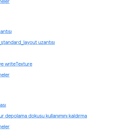
meler
ntısı
standard_layout uzantısı
 ve writeTexture
meler
ası
r depolama dokusu kullanımını kaldırma
meler