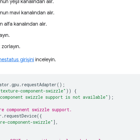
un yeşil kanalından alır.
nun mavi kanalından alır.
 alfa kanalından alır.
ayın.
 zorlayın.
estatus girişini
inceleyin.
ator
.
gpu
.
requestAdapter
();
"texture-component-swizzle"
))
{
component swizzle support is not available"
);
re component swizzle support.
r
.
requestDevice
({
re-component-swizzle"
],