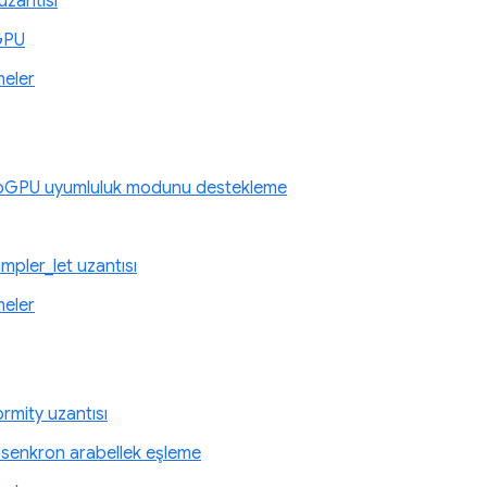
uzantısı
GPU
meler
bGPU uyumluluk modunu destekleme
pler_let uzantısı
meler
mity uzantısı
 senkron arabellek eşleme