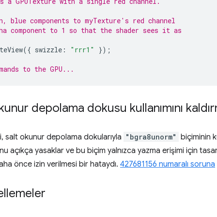
s a GPUTexture with a single red channel.
n, blue components to myTexture's red channel
ha component to 1 so that the shader sees it as
teView
({
swizzle
:
"rrr1"
});
mands to the GPU...
kunur depolama dokusu kullanımını kaldı
i, salt okunur depolama dokularıyla
"bgra8unorm"
biçiminin ku
açıkça yasaklar ve bu biçim yalnızca yazma erişimi için tasarl
a önce izin verilmesi bir hataydı.
427681156 numaralı soruna
cellemeler