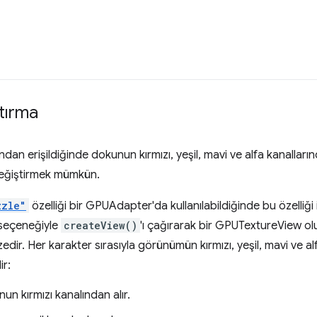
ştırma
ından erişildiğinde dokunun kırmızı, yeşil, mavi ve alfa kanalların
eğiştirmek mümkün.
zzle"
özelliği bir GPUAdapter'da kullanılabildiğinde bu özelliğ
seçeneğiyle
createView()
'ı çağırarak bir GPUTextureView ol
dir. Her karakter sırasıyla görünümün kırmızı, yeşil, mavi ve alfa
ir:
un kırmızı kanalından alır.