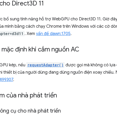
cho Direct3D 11
 bổ sung tính năng hỗ trợ WebGPU cho Direct3D 11. Giờ đây
ị của mình bằng cách chạy Chrome trên Windows với các cờ dò
apter=d3d11
. Xem
vấn đề dawn:1705
.
 mặc định khi cắm nguồn AC
 GPU kép, nếu
requestAdapter()
được gọi mà không có lựa
khi thiết bị của người dùng đang dùng nguồn điện xoay chiều.
4499307
.
ệm của nhà phát triển
ông cụ cho nhà phát triển