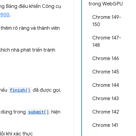
trong WebGPU
rong Bảng điều khiển Công cụ
0900
.
Chrome 149-
150
thêm rõ ràng và thành viên
Chrome 147-
148
hích nhà phát triển tránh
Chrome 146
Chrome 145
Chrome 144
nếu
finish()
đã được gọi.
Chrome 143
c dùng trong
submit()
hiện
Chrome 142
Chrome 141
ỗi khi xác thực