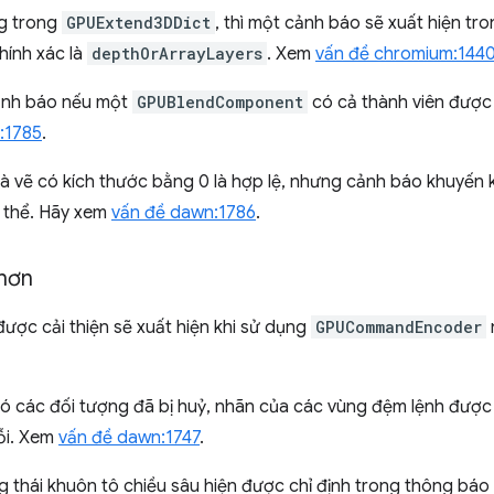
g trong
GPUExtend3DDict
, thì một cảnh báo sẽ xuất hiện t
hính xác là
depthOrArrayLayers
. Xem
vấn đề chromium:144
ảnh báo nếu một
GPUBlendComponent
có cả thành viên được 
:1785
.
à vẽ có kích thước bằng 0 là hợp lệ, nhưng cảnh báo khuyến k
ó thể. Hãy xem
vấn đề dawn:1786
.
 hơn
được cải thiện sẽ xuất hiện khi sử dụng
GPUCommandEncoder
có các đối tượng đã bị huỷ, nhãn của các vùng đệm lệnh đượ
lỗi. Xem
vấn đề dawn:1747
.
 thái khuôn tô chiều sâu hiện được chỉ định trong thông báo l