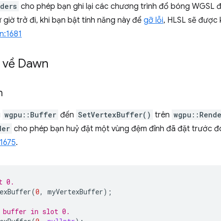
ders
cho phép bạn ghi lại các chương trình đổ bóng WGSL đ
 giờ trở đi, khi bạn bật tính năng này để
gỡ lỗi
, HLSL sẽ được 
n:1681
t về Dawn
h
ì
wgpu::Buffer
đến
SetVertexBuffer()
trên
wgpu::Rende
der
cho phép bạn huỷ đặt một vùng đệm đỉnh đã đặt trước đ
1675
.
t 0.
exBuffer
(
0
,
myVertexBuffer
);
 buffer in slot 0.