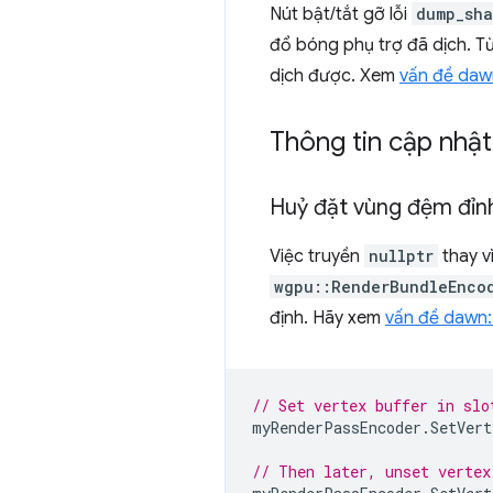
Nút bật/tắt gỡ lỗi
dump_sha
đổ bóng phụ trợ đã dịch. Từ
dịch được. Xem
vấn đề daw
Thông tin cập nhậ
Huỷ đặt vùng đệm đỉn
Việc truyền
nullptr
thay v
wgpu::RenderBundleEnco
định. Hãy xem
vấn đề dawn:
// Set vertex buffer in slo
myRenderPassEncoder
.
SetVert
// Then later, unset vertex