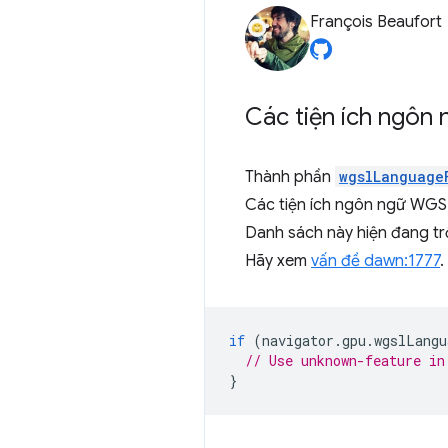
François Beaufort
Các tiện ích ngôn
Thành phần
wgslLanguage
Các tiện ích ngôn ngữ WGSL
Danh sách này hiện đang tr
Hãy xem
vấn đề dawn:1777
.
if
(
navigator
.
gpu
.
wgslLangu
// Use unknown-feature in
}