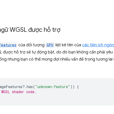
 ngữ WGSL được hỗ trợ
Features
của đối tượng
GPU
liệt kê tên của
các tiện ích ngô
 được hỗ trợ sẽ tự động bật, do đó bạn không cần phải yêu c
ống nhưng bạn có thể mong đợi nhiều vấn đề trong tương lai (
ageFeatures
?
.
has
(
"unknown-feature"
))
{
 WGSL shader code.