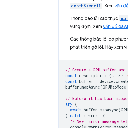
depthStencil
. Xem
vấn đ
Thông báo lỗi xác thực
min
vùng đệm. Xem
vấn đề daw
Các thông báo lỗi do phươ
phát triển gỡ lỗi. Hãy xem v
// Create a GPU buffer and 
const
descriptor
=
{
size
:
const
buffer
=
device
.
creat
buffer
.
mapAsync
(
GPUMapMode
// Before it has been mappe
try
{
await
buffer
.
mapAsync
(
GPU
}
catch
(
error
)
{
// New! Error message tel
console
.
warn
(
error
.
messag