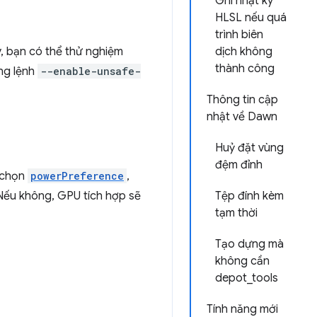
Ghi nhật ký
HLSL nếu quá
trình biên
, bạn có thể thử nghiệm
dịch không
thành công
ng lệnh
--enable-unsafe-
Thông tin cập
nhật về Dawn
Huỷ đặt vùng
đệm đỉnh
 chọn
powerPreference
,
 Nếu không, GPU tích hợp sẽ
Tệp đính kèm
tạm thời
Tạo dựng mà
không cần
depot_tools
Tính năng mới