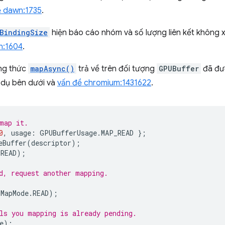
ề dawn:1735
.
BindingSize
hiện báo cáo nhóm và số lượng liên kết không 
n:1604
.
ng thức
mapAsync()
trả về trên đối tượng
GPUBuffer
đã đượ
í dụ bên dưới và
vấn đề chromium:1431622
.
map it.
0
,
usage
:
GPUBufferUsage
.
MAP_READ
};
eBuffer
(
descriptor
);
.
READ
);
d, request another mapping.
MapMode
.
READ
);
ls you mapping is already pending.
e
);