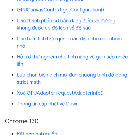
GPUCanvasContext getConfiguration()
Các thành phần cơ bản dạng điểm và đường
không được có độ lệch về độ sâu
Các hàm tích hợp quét toàn diện cho các nhóm
nhỏ
Hỗ trợ thử nghiệm cho tính năng vẽ gián tiếp nhiều
lần
Lựa chọn biên dịch mô-đun chương trình đổ bóng
strict math
Xoá GPUAdapter requestAdapterInfo()
Thông tin cập nhật về Dawn
Chrome 130
Kết hợp hai nguồn