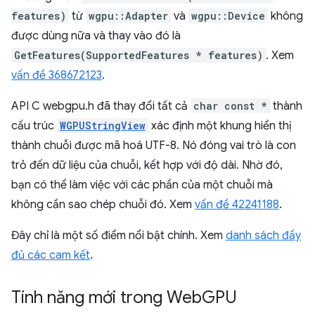
features)
từ
wgpu::Adapter
và
wgpu::Device
không
được dùng nữa và thay vào đó là
GetFeatures(SupportedFeatures * features)
. Xem
vấn đề 368672123
.
API C webgpu.h đã thay đổi tất cả
char const *
thành
cấu trúc
WGPUStringView
xác định một khung hiển thị
thành chuỗi được mã hoá UTF-8. Nó đóng vai trò là con
trỏ đến dữ liệu của chuỗi, kết hợp với độ dài. Nhờ đó,
bạn có thể làm việc với các phần của một chuỗi mà
không cần sao chép chuỗi đó. Xem
vấn đề 42241188
.
Đây chỉ là một số điểm nổi bật chính. Xem
danh sách đầy
đủ các cam kết
.
Tính năng mới trong Web
GPU