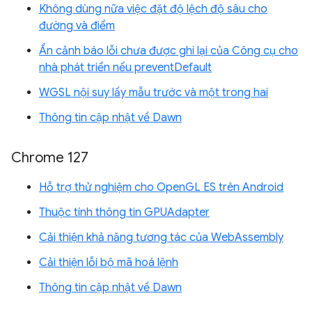
Không dùng nữa việc đặt độ lệch độ sâu cho
đường và điểm
Ẩn cảnh báo lỗi chưa được ghi lại của Công cụ cho
nhà phát triển nếu preventDefault
WGSL nội suy lấy mẫu trước và một trong hai
Thông tin cập nhật về Dawn
Chrome 127
Hỗ trợ thử nghiệm cho OpenGL ES trên Android
Thuộc tính thông tin GPUAdapter
Cải thiện khả năng tương tác của WebAssembly
Cải thiện lỗi bộ mã hoá lệnh
Thông tin cập nhật về Dawn