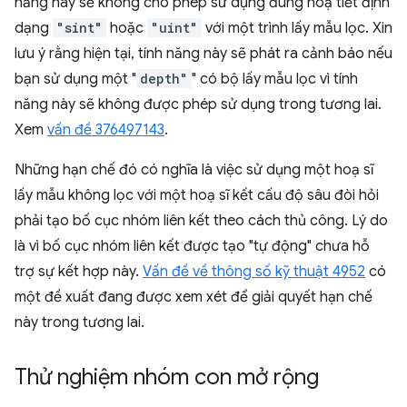
năng này sẽ không cho phép sử dụng đúng hoạ tiết định
dạng
"sint"
hoặc
"uint"
với một trình lấy mẫu lọc. Xin
lưu ý rằng hiện tại, tính năng này sẽ phát ra cảnh báo nếu
bạn sử dụng một "
depth"
" có bộ lấy mẫu lọc vì tính
năng này sẽ không được phép sử dụng trong tương lai.
Xem
vấn đề 376497143
.
Những hạn chế đó có nghĩa là việc sử dụng một hoạ sĩ
lấy mẫu không lọc với một hoạ sĩ kết cấu độ sâu đòi hỏi
phải tạo bố cục nhóm liên kết theo cách thủ công. Lý do
là vì bố cục nhóm liên kết được tạo "tự động" chưa hỗ
trợ sự kết hợp này.
Vấn đề về thông số kỹ thuật 4952
có
một đề xuất đang được xem xét để giải quyết hạn chế
này trong tương lai.
Thử nghiệm nhóm con mở rộng