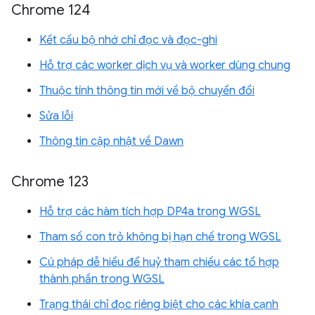
Chrome 124
Kết cấu bộ nhớ chỉ đọc và đọc-ghi
Hỗ trợ các worker dịch vụ và worker dùng chung
Thuộc tính thông tin mới về bộ chuyển đổi
Sửa lỗi
Thông tin cập nhật về Dawn
Chrome 123
Hỗ trợ các hàm tích hợp DP4a trong WGSL
Tham số con trỏ không bị hạn chế trong WGSL
Cú pháp dễ hiểu để huỷ tham chiếu các tổ hợp
thành phần trong WGSL
Trạng thái chỉ đọc riêng biệt cho các khía cạnh