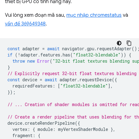
thiết bị GPU có tính năng này.
Vui lòng xem đoạn mã sau,
mục nhập chromestatus
và
vấn đề 369649348
.
const
adapter
=
await
navigator
.
gpu
.
requestAdapter
()
if
(
!
adapter
.
features
.
has
(
"float32-blendable"
))
{
throw
new
Error
(
"32-bit float textures blending su
}
// Explicitly request 32-bit float textures blending 
const
device
=
await
adapter
.
requestDevice
({
requiredFeatures
:
[
"float32-blendable"
],
});
// ... Creation of shader modules is omitted for rea
// Create a render pipeline that uses blending for t
device
.
createRenderPipeline
({
vertex
:
{
module
:
myVertexShaderModule
},
fragment
:
{