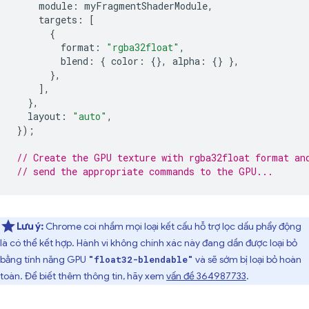
module
:
myFragmentShaderModule
,
targets
:
[
{
format
:
"rgba32float"
,
blend
:
{
color
:
{},
alpha
:
{}
},
},
],
},
layout
:
"auto"
,
});
// Create the GPU texture with rgba32float format an
// send the appropriate commands to the GPU...
Lưu ý:
Chrome coi nhầm mọi loại kết cấu hỗ trợ lọc dấu phẩy động
là có thể kết hợp. Hành vi không chính xác này đang dần được loại bỏ
bằng tính năng GPU
và sẽ sớm bị loại bỏ hoàn
"float32-blendable"
toàn. Để biết thêm thông tin, hãy xem
vấn đề 364987733
.