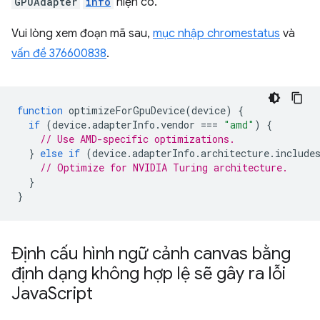
GPUAdapter
info
hiện có.
Vui lòng xem đoạn mã sau,
mục nhập chromestatus
và
vấn đề 376600838
.
function
optimizeForGpuDevice
(
device
)
{
if
(
device
.
adapterInfo
.
vendor
===
"amd"
)
{
// Use AMD-specific optimizations.
}
else
if
(
device
.
adapterInfo
.
architecture
.
include
// Optimize for NVIDIA Turing architecture.
}
}
Định cấu hình ngữ cảnh canvas bằng
định dạng không hợp lệ sẽ gây ra lỗi
Java
Script