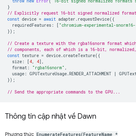
throw
new
Error
(
"16-bit signed normalized formats 
}
// Explicitly request 16-bit signed normalized forma
const
device
=
await
adapter
.
requestDevice
({
requiredFeatures
:
[
"chromium-experimental-snorm16-
});
// Create a texture with the rgba16snorm format whic
// components, each of which is a 16-bit, normalized
const
texture
=
device
.
createTexture
({
size
:
[
4
,
4
],
format
:
"rgba16snorm"
,
usage
:
GPUTextureUsage
.
RENDER_ATTACHMENT
|
GPUTex
});
// Send the appropriate commands to the GPU...
Thông tin cập nhật về Dawn
Phương thức
EnumerateFeatures(FeatureName *