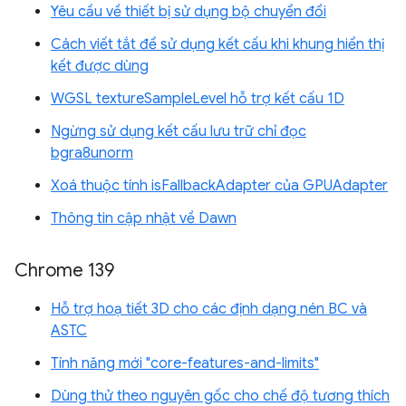
Yêu cầu về thiết bị sử dụng bộ chuyển đổi
Cách viết tắt để sử dụng kết cấu khi khung hiển thị
kết được dùng
WGSL textureSampleLevel hỗ trợ kết cấu 1D
Ngừng sử dụng kết cấu lưu trữ chỉ đọc
bgra8unorm
Xoá thuộc tính isFallbackAdapter của GPUAdapter
Thông tin cập nhật về Dawn
Chrome 139
Hỗ trợ hoạ tiết 3D cho các định dạng nén BC và
ASTC
Tính năng mới "core-features-and-limits"
Dùng thử theo nguyên gốc cho chế độ tương thích