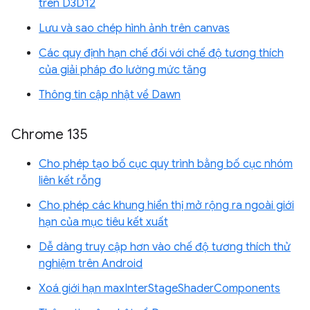
trên D3D12
Lưu và sao chép hình ảnh trên canvas
Các quy định hạn chế đối với chế độ tương thích
của giải pháp đo lường mức tăng
Thông tin cập nhật về Dawn
Chrome 135
Cho phép tạo bố cục quy trình bằng bố cục nhóm
liên kết rỗng
Cho phép các khung hiển thị mở rộng ra ngoài giới
hạn của mục tiêu kết xuất
Dễ dàng truy cập hơn vào chế độ tương thích thử
nghiệm trên Android
Xoá giới hạn maxInterStageShaderComponents