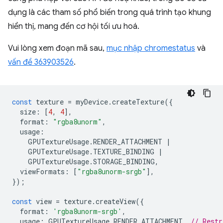
dụng là các tham số phổ biến trong quá trình tạo khung
hiển thị, mang đến cơ hội tối ưu hoá.
Vui lòng xem đoạn mã sau,
mục nhập chromestatus
và
vấn đề 363903526
.
const
texture
=
myDevice
.
createTexture
({
size
:
[
4
,
4
],
format
:
"rgba8unorm"
,
usage
:
GPUTextureUsage
.
RENDER_ATTACHMENT
|
GPUTextureUsage
.
TEXTURE_BINDING
|
GPUTextureUsage
.
STORAGE_BINDING
,
viewFormats
:
[
"rgba8unorm-srgb"
],
});
const
view
=
texture
.
createView
({
format
:
'rgba8unorm-srgb'
,
usage
:
GPUTextureUsage
.
RENDER_ATTACHMENT
,
// Restr