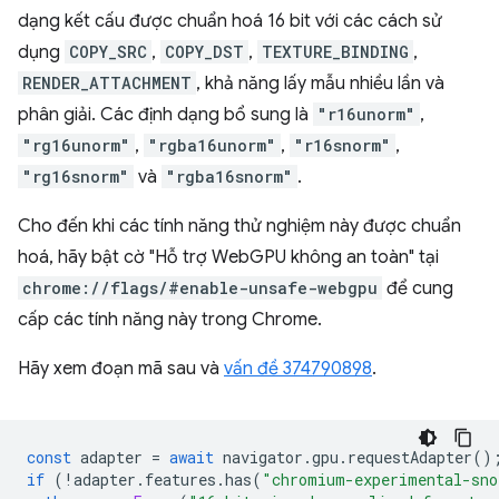
dạng kết cấu được chuẩn hoá 16 bit với các cách sử
dụng
COPY_SRC
,
COPY_DST
,
TEXTURE_BINDING
,
RENDER_ATTACHMENT
, khả năng lấy mẫu nhiều lần và
phân giải. Các định dạng bổ sung là
"r16unorm"
,
"rg16unorm"
,
"rgba16unorm"
,
"r16snorm"
,
"rg16snorm"
và
"rgba16snorm"
.
Cho đến khi các tính năng thử nghiệm này được chuẩn
hoá, hãy bật cờ "Hỗ trợ WebGPU không an toàn" tại
chrome://flags/#enable-unsafe-webgpu
để cung
cấp các tính năng này trong Chrome.
Hãy xem đoạn mã sau và
vấn đề 374790898
.
const
adapter
=
await
navigator
.
gpu
.
requestAdapter
()
if
(
!
adapter
.
features
.
has
(
"chromium-experimental-sno