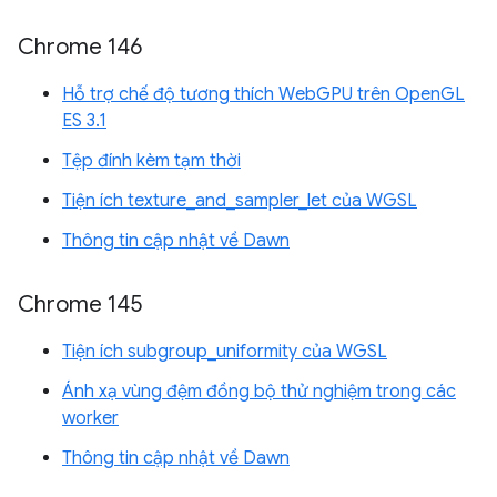
Chrome 146
Hỗ trợ chế độ tương thích WebGPU trên OpenGL
ES 3.1
Tệp đính kèm tạm thời
Tiện ích texture_and_sampler_let của WGSL
Thông tin cập nhật về Dawn
Chrome 145
Tiện ích subgroup_uniformity của WGSL
Ánh xạ vùng đệm đồng bộ thử nghiệm trong các
worker
Thông tin cập nhật về Dawn