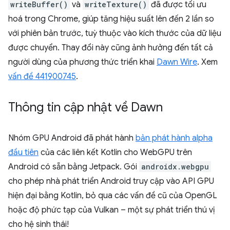
writeBuffer()
và
writeTexture()
đã được tối ưu
hoá trong Chrome, giúp tăng hiệu suất lên đến 2 lần so
với phiên bản trước, tuỳ thuộc vào kích thước của dữ liệu
được chuyển. Thay đổi này cũng ảnh hưởng đến tất cả
người dùng của phương thức triển khai
Dawn Wire
. Xem
vấn đề 441900745
.
Thông tin cập nhật về Dawn
Nhóm GPU Android đã phát hành
bản phát hành alpha
đầu tiên
của các liên kết Kotlin cho WebGPU trên
Android có sẵn bằng Jetpack. Gói
androidx.webgpu
cho phép nhà phát triển Android truy cập vào API GPU
hiện đại bằng Kotlin, bỏ qua các vấn đề cũ của OpenGL
hoặc độ phức tạp của Vulkan – một sự phát triển thú vị
cho hệ sinh thái!