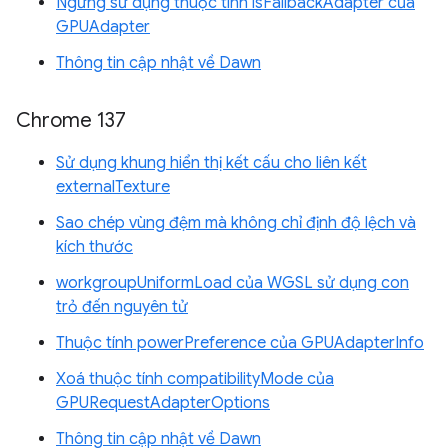
Ngừng sử dụng thuộc tính isFallbackAdapter của
GPUAdapter
Thông tin cập nhật về Dawn
Chrome 137
Sử dụng khung hiển thị kết cấu cho liên kết
externalTexture
Sao chép vùng đệm mà không chỉ định độ lệch và
kích thước
workgroupUniformLoad của WGSL sử dụng con
trỏ đến nguyên tử
Thuộc tính powerPreference của GPUAdapterInfo
Xoá thuộc tính compatibilityMode của
GPURequestAdapterOptions
Thông tin cập nhật về Dawn