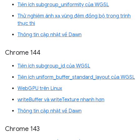
Tiện ích subgroup_uniformity của WGSL
Thử nghiệm ánh xạ vùng đệm đồng bộ trong trình
thực thi
Thông tin cập nhật về Dawn
Chrome 144
Tiện ích subgroup_id của WGSL
Tiện ích uniform_buffer_standard_layout của WGSL
WebGPU trên Linux
writeBuffer và writeTexture nhanh hơn
Thông tin cập nhật về Dawn
Chrome 143