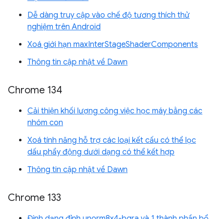
Dễ dàng truy cập vào chế độ tương thích thử
nghiệm trên Android
Xoá giới hạn maxInterStageShaderComponents
Thông tin cập nhật về Dawn
Chrome 134
Cải thiện khối lượng công việc học máy bằng các
nhóm con
Xoá tính năng hỗ trợ các loại kết cấu có thể lọc
dấu phẩy động dưới dạng có thể kết hợp
Thông tin cập nhật về Dawn
Chrome 133
Định dạng đỉnh unorm8x4-bgra và 1 thành phần bổ