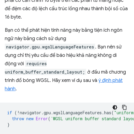
phải có căn chỉnh 16 byte trên các phần tử mảng hoặc
để đệm các độ lệch cấu trúc lồng nhau thành bội số của
16 byte.
Bạn có thể phát hiện tính năng này bằng tiện ích ngôn
ngữ này bằng cách sử dụng
navigator.gpu.wgslLanguageFeatures
. Bạn nên sử
dụng chỉ thị yêu cầu để báo hiệu khả năng không di
động với
requires
uniform_buffer_standard_layout;
ở đầu mã chương
trình đổ bóng WGSL. Hãy xem ví dụ sau và
ý định phát
hành
.
if
(
!
navigator
.
gpu
.
wgslLanguageFeatures
.
has
(
"uniform
throw
new
Error
(
`WGSL uniform buffer standard layo
}