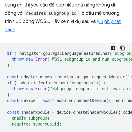
dụng chỉ thị yêu cầu để báo hiệu khả năng không di
động với
requires subgroup_id;
ở đầu mã chương
trình đổ bóng WGSL. Hãy xem ví dụ sau và
ý định phát
hành
.
if
(
!
navigator
.
gpu
.
wgslLanguageFeatures
.
has
(
"subgrou
throw
new
Error
(
`WGSL subgroup_id and num_subgroup
}
const
adapter
=
await
navigator
.
gpu
.
requestAdapter
()
if
(
!
adapter
.
features
.
has
(
"subgroups"
))
{
throw
new
Error
(
"Subgroups support is not availabl
}
const
device
=
await
adapter
.
requestDevice
({
require
const
shaderModule
=
device
.
createShaderModule
({
cod
  enable subgroups;
  requires subgroup_id;