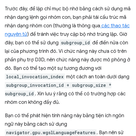
Trước đây, để lập chỉ mục bộ nhớ bằng cách sử dụng mã
nhận dạng lệnh gọi nhóm con, bạn phải tái cấu trúc mã
nhận dạng nhóm con (thường là thông qua
các thao tác
nguyên tử
) để tránh việc truy cập bộ nhớ trùng lặp. Giờ
đây, bạn có thể sử dụng
subgroup_id
để điền nửa còn
lại của phương trình đó. Vì chức năng này chưa có trên
phần phụ trợ D3D, nên chức năng này được mô phỏng ở
đó. Bạn có thể tạo một sự tương đương với
local_invocation_index
một cách an toàn dưới dạng
subgroup_invocation_id + subgroup_size *
subgroup_id
. Xin lưu ý rằng có thể có trường hợp các
nhóm con không đầy đủ.
Bạn có thể phát hiện tính năng này bằng tiện ích ngôn
ngữ này bằng cách sử dụng
navigator.gpu.wgslLanguageFeatures
. Bạn nên sử