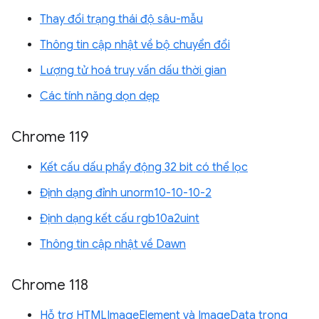
Thay đổi trạng thái độ sâu-mẫu
Thông tin cập nhật về bộ chuyển đổi
Lượng tử hoá truy vấn dấu thời gian
Các tính năng dọn dẹp
Chrome 119
Kết cấu dấu phẩy động 32 bit có thể lọc
Định dạng đỉnh unorm10-10-10-2
Định dạng kết cấu rgb10a2uint
Thông tin cập nhật về Dawn
Chrome 118
Hỗ trợ HTMLImageElement và ImageData trong