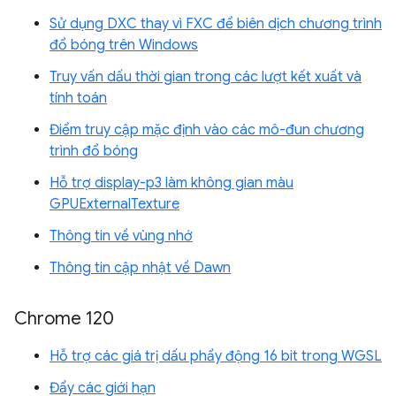
Sử dụng DXC thay vì FXC để biên dịch chương trình
đổ bóng trên Windows
Truy vấn dấu thời gian trong các lượt kết xuất và
tính toán
Điểm truy cập mặc định vào các mô-đun chương
trình đổ bóng
Hỗ trợ display-p3 làm không gian màu
GPUExternalTexture
Thông tin về vùng nhớ
Thông tin cập nhật về Dawn
Chrome 120
Hỗ trợ các giá trị dấu phẩy động 16 bit trong WGSL
Đẩy các giới hạn