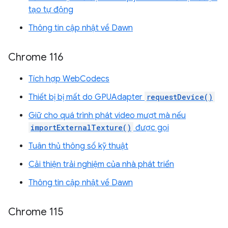
tạo tự động
Thông tin cập nhật về Dawn
Chrome 116
Tích hợp WebCodecs
Thiết bị bị mất do GPUAdapter
requestDevice()
Giữ cho quá trình phát video mượt mà nếu
importExternalTexture()
được gọi
Tuân thủ thông số kỹ thuật
Cải thiện trải nghiệm của nhà phát triển
Thông tin cập nhật về Dawn
Chrome 115