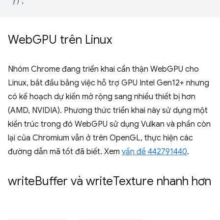
});
Web
GPU trên Linux
Nhóm Chrome đang triển khai cẩn thận WebGPU cho
Linux, bắt đầu bằng việc hỗ trợ GPU Intel Gen12+ nhưng
có kế hoạch dự kiến mở rộng sang nhiều thiết bị hơn
(AMD, NVIDIA). Phương thức triển khai này sử dụng một
kiến trúc trong đó WebGPU sử dụng Vulkan và phần còn
lại của Chromium vẫn ở trên OpenGL, thực hiện các
đường dẫn mã tốt đã biết. Xem
vấn đề 442791440
.
write
Buffer và write
Texture nhanh hơn