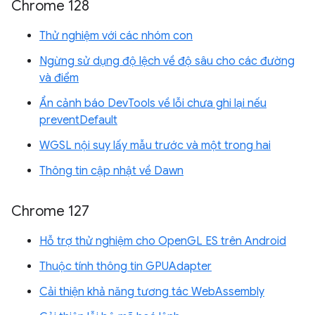
Chrome 128
Thử nghiệm với các nhóm con
Ngừng sử dụng độ lệch về độ sâu cho các đường
và điểm
Ẩn cảnh báo DevTools về lỗi chưa ghi lại nếu
preventDefault
WGSL nội suy lấy mẫu trước và một trong hai
Thông tin cập nhật về Dawn
Chrome 127
Hỗ trợ thử nghiệm cho OpenGL ES trên Android
Thuộc tính thông tin GPUAdapter
Cải thiện khả năng tương tác WebAssembly