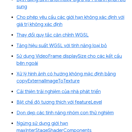
sung
Cho phép yêu cầu các giới hạn không xác định với
giá trị không xác định
Thay đổi quy tắc căn chỉnh WGSL
Tăng hiệu suất WGSL với tính năng loại bỏ
Sử dụng VideoFrame displaySize cho các kết cấu
bên ngoài
Xử lý hình ảnh có hướng không mặc định bằng
copyExternalImageToTexture
Cải thiện trải nghiệm của nhà phát triển
Bật chế độ tương thích với featureLevel
Dọn dẹp các tính năng nhóm con thử nghiệm
Ngừng sử dụng giới hạn
maxInterStageShaderComponents