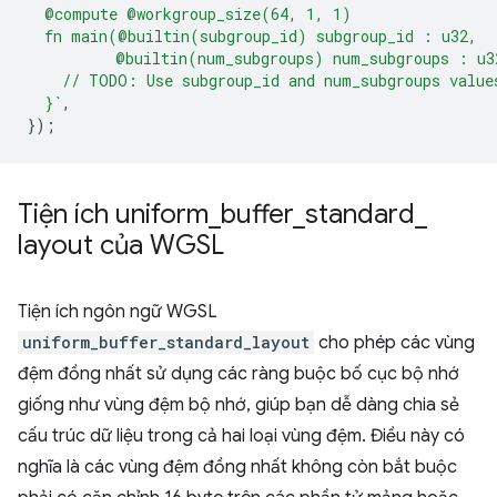
  @compute @workgroup_size(64, 1, 1)
  fn main(@builtin(subgroup_id) subgroup_id : u32,
          @builtin(num_subgroups) num_subgroups : u3
    // TODO: Use subgroup_id and num_subgroups value
  }`
,
});
Tiện ích uniform
_
buffer
_
standard
_
layout của WGSL
Tiện ích ngôn ngữ WGSL
uniform_buffer_standard_layout
cho phép các vùng
đệm đồng nhất sử dụng các ràng buộc bố cục bộ nhớ
giống như vùng đệm bộ nhớ, giúp bạn dễ dàng chia sẻ
cấu trúc dữ liệu trong cả hai loại vùng đệm. Điều này có
nghĩa là các vùng đệm đồng nhất không còn bắt buộc