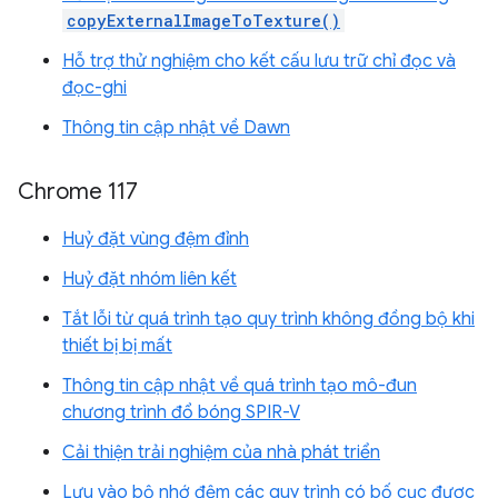
copyExternalImageToTexture()
Hỗ trợ thử nghiệm cho kết cấu lưu trữ chỉ đọc và
đọc-ghi
Thông tin cập nhật về Dawn
Chrome 117
Huỷ đặt vùng đệm đỉnh
Huỷ đặt nhóm liên kết
Tắt lỗi từ quá trình tạo quy trình không đồng bộ khi
thiết bị bị mất
Thông tin cập nhật về quá trình tạo mô-đun
chương trình đổ bóng SPIR-V
Cải thiện trải nghiệm của nhà phát triển
Lưu vào bộ nhớ đệm các quy trình có bố cục được