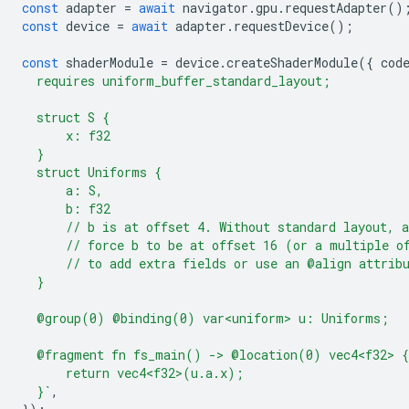
const
adapter
=
await
navigator
.
gpu
.
requestAdapter
()
const
device
=
await
adapter
.
requestDevice
();
const
shaderModule
=
device
.
createShaderModule
({
cod
  requires uniform_buffer_standard_layout;
  struct S {
      x: f32
  }
  struct Uniforms {
      a: S,
      b: f32
      // b is at offset 4. Without standard layout, 
      // force b to be at offset 16 (or a multiple o
      // to add extra fields or use an @align attrib
  }
  @group(0) @binding(0) var<uniform> u: Uniforms;
  @fragment fn fs_main() -> @location(0) vec4<f32> {
      return vec4<f32>(u.a.x);
  }`
,