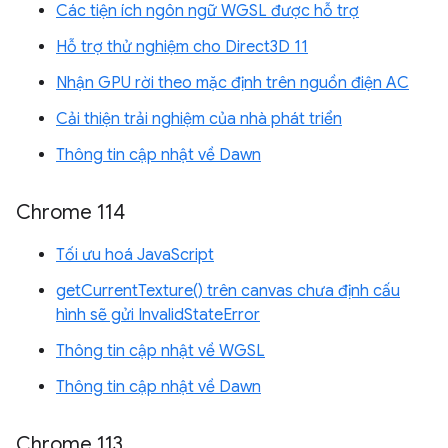
Các tiện ích ngôn ngữ WGSL được hỗ trợ
Hỗ trợ thử nghiệm cho Direct3D 11
Nhận GPU rời theo mặc định trên nguồn điện AC
Cải thiện trải nghiệm của nhà phát triển
Thông tin cập nhật về Dawn
Chrome 114
Tối ưu hoá JavaScript
getCurrentTexture() trên canvas chưa định cấu
hình sẽ gửi InvalidStateError
Thông tin cập nhật về WGSL
Thông tin cập nhật về Dawn
Chrome 113