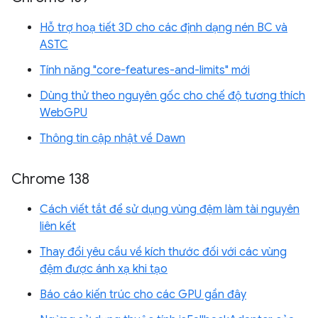
Hỗ trợ hoạ tiết 3D cho các định dạng nén BC và
ASTC
Tính năng "core-features-and-limits" mới
Dùng thử theo nguyên gốc cho chế độ tương thích
WebGPU
Thông tin cập nhật về Dawn
Chrome 138
Cách viết tắt để sử dụng vùng đệm làm tài nguyên
liên kết
Thay đổi yêu cầu về kích thước đối với các vùng
đệm được ánh xạ khi tạo
Báo cáo kiến trúc cho các GPU gần đây