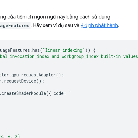
năng của tiện ích ngôn ngữ này bằng cách sử dụng
ageFeatures
. Hãy xem ví dụ sau và
ý định phát hành
.
uageFeatures
.
has
(
"linear_indexing"
))
{
bal_invocation_index and workgroup_index built-in values
ator
.
gpu
.
requestAdapter
();
r
.
requestDevice
();
.
createShaderModule
({
code
:
`
(x, y, z)