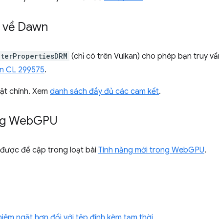
t về Dawn
terPropertiesDRM
(chỉ có trên Vulkan) cho phép bạn truy v
n CL 299575
.
bật chính. Xem
danh sách đầy đủ các cam kết
.
ng Web
GPU
được đề cập trong loạt bài
Tính năng mới trong WebGPU
.
hiêm ngặt hơn đối với tệp đính kèm tạm thời