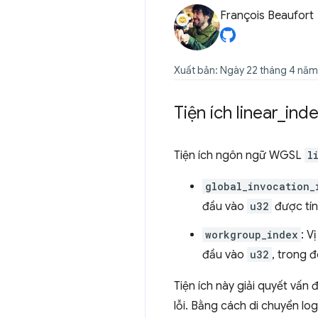
François Beaufort
Xuất bản: Ngày 22 tháng 4 nă
Tiện ích linear
_
ind
Tiện ích ngôn ngữ WGSL
l
global_invocation_
đầu vào
u32
được tín
workgroup_index
: V
đầu vào
u32
, trong 
Tiện ích này giải quyết vấn đ
lỗi. Bằng cách di chuyển lo