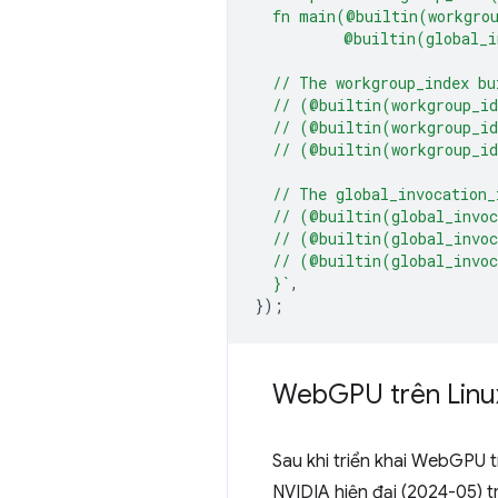
  fn main(@builtin(workgro
          @builtin(global_i
  // The workgroup_index bu
  // (@builtin(workgroup_i
  // (@builtin(workgroup_i
  // (@builtin(workgroup_i
  // The global_invocation_
  // (@builtin(global_invo
  // (@builtin(global_invo
  // (@builtin(global_invo
  }`
,
});
Web
GPU trên Linu
Sau khi triển khai WebGPU 
NVIDIA hiện đại (2024-05) 