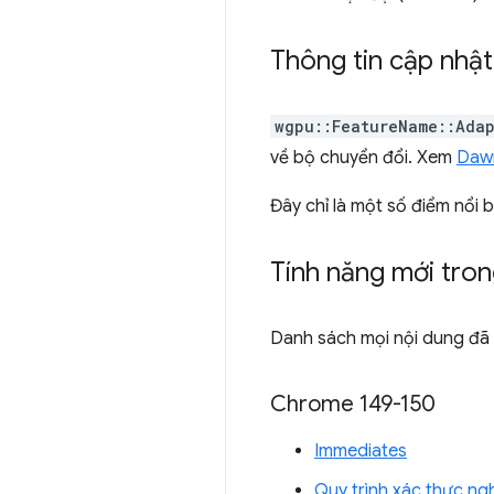
Thông tin cập nhậ
wgpu::FeatureName::Adap
về bộ chuyển đổi. Xem
Daw
Đây chỉ là một số điểm nổi 
Tính năng mới tro
Danh sách mọi nội dung đã 
Chrome 149-150
Immediates
Quy trình xác thực ng