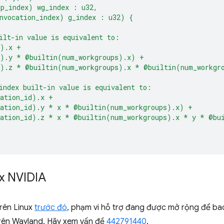
up_index) wg_index : u32,
nvocation_index) g_index : u32) {
ilt-in value is equivalent to:
d).x +
d).y * @builtin(num_workgroups).x) +
d).z * @builtin(num_workgroups).x * @builtin(num_workgr
index built-in value is equivalent to:
cation_id).x +
cation_id).y * x * @builtin(num_workgroups).x) +
cation_id).z * x * @builtin(num_workgroups).x * y * @bu
x NVIDIA
trên Linux
trước đó
, phạm vi hỗ trợ đang được mở rộng để bao
trên Wayland. Hãy xem vấn đề
442791440
.