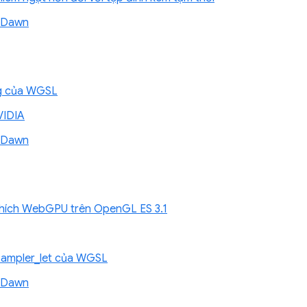
ề Dawn
ing của WGSL
VIDIA
ề Dawn
thích WebGPU trên OpenGL ES 3.1
_sampler_let của WGSL
ề Dawn