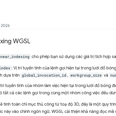
m 2026
exing WGSL
inear_indexing
cho phép bạn sử dụng các giá trị tích hợp s
index
: Vị trí tuyến tính của lệnh gọi hiện tại trong lưới đổ bón
h dựa trên
global_invocation_id
,
workgroup_size
và
nu
ị trí tuyến tính của nhóm làm việc hiện tại trong lưới đổ bóng đi
đó tất cả các lệnh gọi trong cùng một nhóm công việc đều dù
ề tính toán chỉ mục thủ công từ toạ độ 3D, đây là một quy trình 
gic này vào chính ngôn ngữ, WGSL cải thiện khả năng đọc mã v