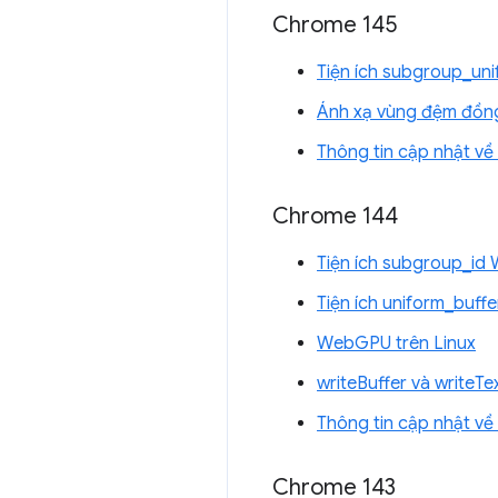
Chrome 145
Tiện ích subgroup_un
Ánh xạ vùng đệm đồng
Thông tin cập nhật v
Chrome 144
Tiện ích subgroup_id
Tiện ích uniform_buf
WebGPU trên Linux
writeBuffer và writeT
Thông tin cập nhật v
Chrome 143