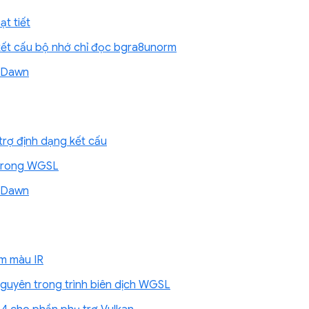
t tiết
kết cấu bộ nhớ chỉ đọc bgra8unorm
ề Dawn
rợ định dạng kết cấu
 trong WGSL
ề Dawn
ộm màu IR
nguyên trong trình biên dịch WGSL