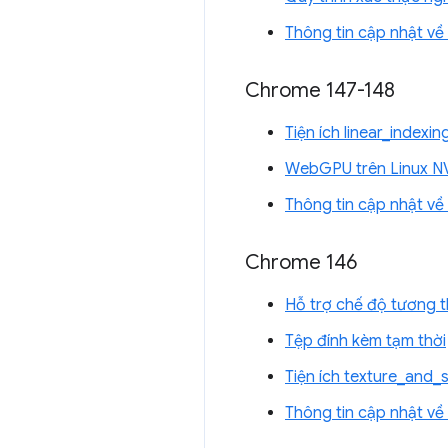
Thông tin cập nhật v
Chrome 147-148
Tiện ích linear_index
WebGPU trên Linux N
Thông tin cập nhật v
Chrome 146
Hỗ trợ chế độ tương 
Tệp đính kèm tạm thời
Tiện ích texture_and
Thông tin cập nhật v