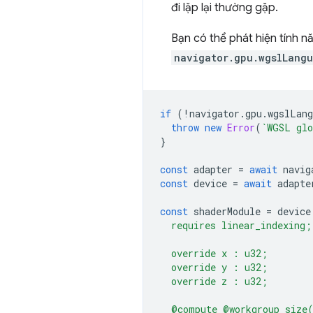
đi lặp lại thường gặp.
Bạn có thể phát hiện tính 
navigator.gpu.wgslLangu
if
(
!
navigator
.
gpu
.
wgslLang
throw
new
Error
(
`WGSL glo
}
const
adapter
=
await
navig
const
device
=
await
adapte
const
shaderModule
=
device
  requires linear_indexing;
  override x : u32;
  override y : u32;
  override z : u32;
  @compute @workgroup_size