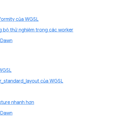
iformity của WGSL
 bộ thử nghiệm trong các worker
ề Dawn
 WGSL
fer_standard_layout của WGSL
exture nhanh hơn
ề Dawn