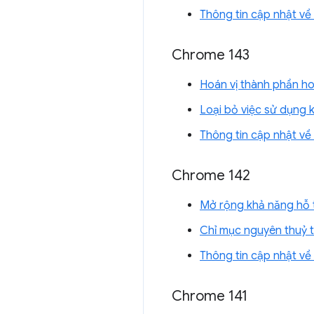
Thông tin cập nhật v
Chrome 143
Hoán vị thành phần hoạ
Loại bỏ việc sử dụng 
Thông tin cập nhật v
Chrome 142
Mở rộng khả năng hỗ t
Chỉ mục nguyên thuỷ
Thông tin cập nhật v
Chrome 141