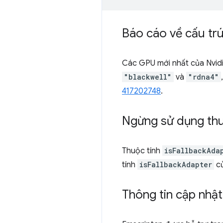
Báo cáo về cấu tr
Các GPU mới nhất của Nvid
"blackwell"
và
"rdna4"
417202748
.
Ngừng sử dụng thuộ
Thuộc tính
isFallbackAda
tính
isFallbackAdapter
củ
Thông tin cập nhậ