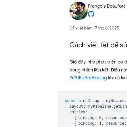
François Beaufort
Đã xuất bản: 17 thg 6, 2025
Cách viết tắt để s
Giờ đây, nhà phát triển có 
bóng nhằm liên kết. Điều nà
GPUBufferBinding
khi cả kí
const
bindGroup
=
myDevice
.
layout
:
myPipeline
.
getBi
entries
:
[
{
binding
:
0
,
resource
:
{
binding
:
1
,
resource
: