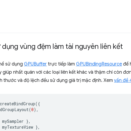
ử dụng vùng đệm làm tài nguyên liên kết
thể sử dụng
GPUBuffer
trực tiếp làm
GPUBindingResource
để h
y giúp nhất quán với các loại liên kết khác và thậm chí còn đơ
ch thước và độ lệch đều sử dụng giá trị mặc định. Xem
vấn đề 
createBindGroup
({
ndGroupLayout
(
0
),
mySampler
},
myTextureView
},