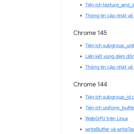
Tiện ích texture_and
Thông tin cập nhật v
Chrome 145
Tiện ích subgroup_un
Liên kết vùng đệm đồn
Thông tin cập nhật v
Chrome 144
Tiện ích subgroup_id
Tiện ích uniform_buf
WebGPU trên Linux
writeBuffer và writeT