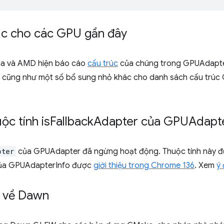
úc cho các GPU gần đây
ia và AMD hiện báo cáo
cấu trúc
của chúng trong GPUAdapterI
, cũng như một số bổ sung nhỏ khác cho danh sách cấu trú
c tính is
Fallback
Adapter của GPUAdapt
pter
của GPUAdapter đã ngừng hoạt động. Thuộc tính này đ
a GPUAdapterInfo được
giới thiệu trong Chrome 136
. Xem
ý
t về Dawn