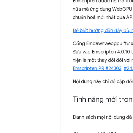
Emscripten được hỗ trợ tr
nữa mã ứng dụng WebGPU n
chuẩn hoá mới nhất qua API
Để biết hướng dẫn đầy đủ, 
Cổng Emdawnwebgpu "từ xa
đưa vào Emscripten 4.0.10 
hiện là một thay đổi đối vớ
Emscripten PR #24303
,
#24
Nội dung này chỉ đề cập đế
Tính năng mới tro
Danh sách mọi nội dung đã 