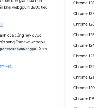
triển đơn giản hoá hơn
Chrome 128
iển khai webgpu.h được tiêu
Chrome 127
Chrome 126
U.
Chrome 125
hanh của cổng này được
 chuyển sang Emdawnwebgpu
Chrome 124
port=emdawnwebgpu
. Xem
Chrome 123
am kết.
Chrome 122
Chrome 121
Chrome 120
Chrome 119