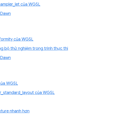
_sampler_let của WGSL
ề Dawn
iformity của WGSL
g bộ thử nghiệm trong trình thực thi
ề Dawn
 của WGSL
fer_standard_layout của WGSL
exture nhanh hơn