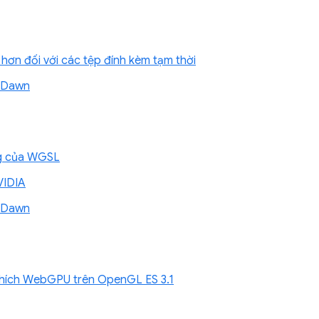
hơn đối với các tệp đính kèm tạm thời
ề Dawn
ing của WGSL
VIDIA
ề Dawn
thích WebGPU trên OpenGL ES 3.1