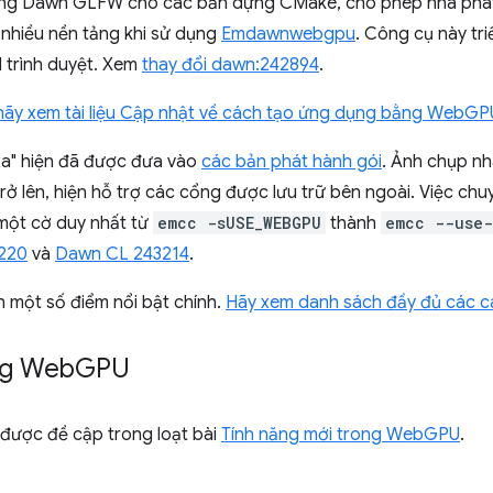
ong Dawn GLFW cho các bản dựng CMake, cho phép nhà phát 
hiều nền tảng khi sử dụng
Emdawnwebgpu
. Công cụ này tr
 trình duyệt. Xem
thay đổi dawn:242894
.
hãy xem tài liệu Cập nhật về cách tạo ứng dụng bằng WebGP
" hiện đã được đưa vào
các bản phát hành gói
. Ảnh chụp n
trở lên, hiện hỗ trợ các cổng được lưu trữ bên ngoài. Việc
i một cờ duy nhất từ
emcc -sUSE_WEBGPU
thành
emcc --use-
220
và
Dawn CL 243214
.
n một số điểm nổi bật chính.
Hãy xem danh sách đầy đủ các c
ng Web
GPU
được đề cập trong loạt bài
Tính năng mới trong WebGPU
.