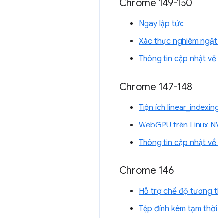
Chrome 149-150
Ngay lập tức
Xác thực nghiêm ngặt 
Thông tin cập nhật v
Chrome 147-148
Tiện ích linear_index
WebGPU trên Linux N
Thông tin cập nhật v
Chrome 146
Hỗ trợ chế độ tương 
Tệp đính kèm tạm thời