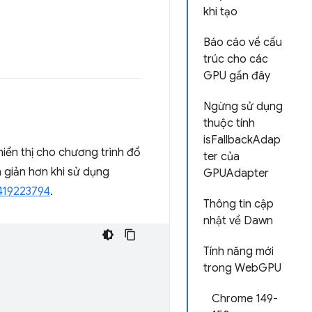
khi tạo
Báo cáo về cấu
trúc cho các
GPU gần đây
Ngừng sử dụng
thuộc tính
isFallbackAdap
iển thị cho chương trình đổ
ter của
n giản hơn khi sử dụng
GPUAdapter
419223794
.
Thông tin cập
nhật về Dawn
Tính năng mới
trong WebGPU
Chrome 149-