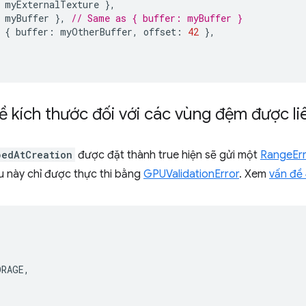
myExternalTexture
},
myBuffer
},
// Same as { buffer: myBuffer }
{
buffer
:
myOtherBuffer
,
offset
:
42
},
ề kích thước đối với các vùng đệm được liê
pedAtCreation
được đặt thành true hiện sẽ gửi một
RangeEr
ều này chỉ được thực thi bằng
GPUValidationError
. Xem
vấn đề
ORAGE
,