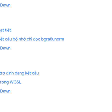
ề Dawn
t tiết
kết cấu bộ nhớ chỉ đọc bgra8unorm
ề Dawn
rợ định dạng kết cấu
 trong WGSL
ề Dawn