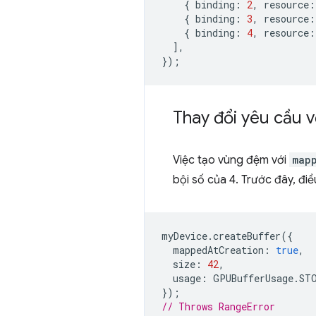
{
binding
:
2
,
resource
:
{
binding
:
3
,
resource
:
{
binding
:
4
,
resource
:
],
});
Thay đổi yêu cầu v
Việc tạo vùng đệm với
map
bội số của 4. Trước đây, đi
myDevice
.
createBuffer
({
mappedAtCreation
:
true
,
size
:
42
,
usage
:
GPUBufferUsage
.
ST
});
// Throws RangeError