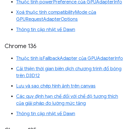
Thuộc tính powerPreference của GPUAdapterInfo
Xoá thuộc tính compatibilityMode của
GPURequestAdapterOptions
Thông tin cập nhật về Dawn
Chrome 136
Thuộc tính isFallbackAdapter của GPUAdapterInfo
Cải thiện thời gian biên dịch chương trình đổ bóng
trên D3D12
Lưu và sao chép hình ảnh trên canvas
Các quy định hạn chế đối với chế độ tương thích
của giải pháp đo lường mức tăng
Thông tin cập nhật về Dawn