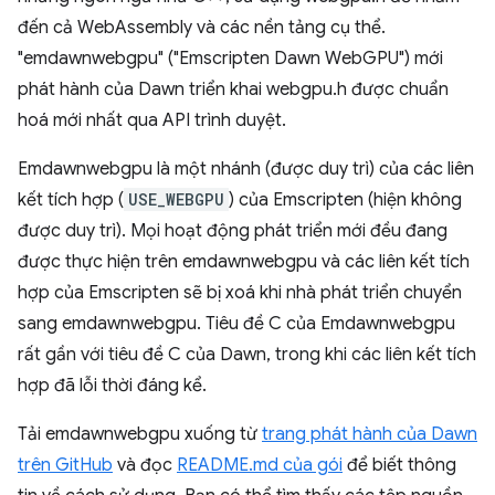
đến cả WebAssembly và các nền tảng cụ thể.
"emdawnwebgpu" ("Emscripten Dawn WebGPU") mới
phát hành của Dawn triển khai webgpu.h được chuẩn
hoá mới nhất qua API trình duyệt.
Emdawnwebgpu là một nhánh (được duy trì) của các liên
kết tích hợp (
USE_WEBGPU
) của Emscripten (hiện không
được duy trì). Mọi hoạt động phát triển mới đều đang
được thực hiện trên emdawnwebgpu và các liên kết tích
hợp của Emscripten sẽ bị xoá khi nhà phát triển chuyển
sang emdawnwebgpu. Tiêu đề C của Emdawnwebgpu
rất gần với tiêu đề C của Dawn, trong khi các liên kết tích
hợp đã lỗi thời đáng kể.
Tải emdawnwebgpu xuống từ
trang phát hành của Dawn
trên GitHub
và đọc
README.md của gói
để biết thông