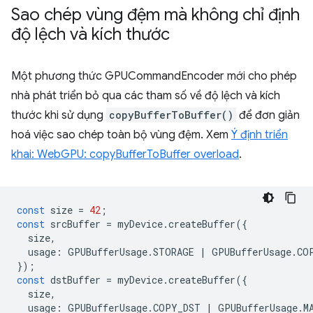
Sao chép vùng đệm mà không chỉ định
độ lệch và kích thước
Một phương thức GPUCommandEncoder mới cho phép
nhà phát triển bỏ qua các tham số về độ lệch và kích
thước khi sử dụng
copyBufferToBuffer()
để đơn giản
hoá việc sao chép toàn bộ vùng đệm. Xem
Ý định triển
khai: WebGPU: copyBufferToBuffer overload
.
const
size
=
42
;
const
srcBuffer
=
myDevice
.
createBuffer
({
size
,
usage
:
GPUBufferUsage
.
STORAGE
|
GPUBufferUsage
.
CO
});
const
dstBuffer
=
myDevice
.
createBuffer
({
size
,
usage
:
GPUBufferUsage
.
COPY_DST
|
GPUBufferUsage
.
M