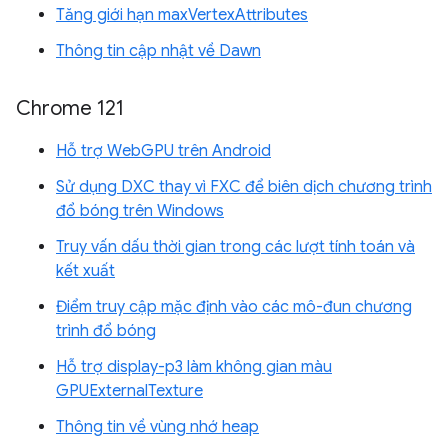
Tăng giới hạn maxVertexAttributes
Thông tin cập nhật về Dawn
Chrome 121
Hỗ trợ WebGPU trên Android
Sử dụng DXC thay vì FXC để biên dịch chương trình
đổ bóng trên Windows
Truy vấn dấu thời gian trong các lượt tính toán và
kết xuất
Điểm truy cập mặc định vào các mô-đun chương
trình đổ bóng
Hỗ trợ display-p3 làm không gian màu
GPUExternalTexture
Thông tin về vùng nhớ heap