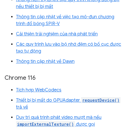
nếu thiết bị bị mất
Thông tin cập nhật về việc tạo mô-đun chương
trình đổ bóng SPIR-V
Cải thiện trải nghiệm của nhà phát triển
Các quy trình lưu vào bộ nhớ đệm có bố cục được
tạo tự động
Thông tin cập nhật về Dawn
Chrome 116
Tích hợp WebCodecs
Thiết bị bị mất do GPUAdapter
requestDevice()
trả về
Duy trì quá trình phát video mượt mà nếu
importExternalTexture()
được gọi