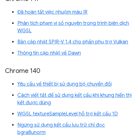
Đã hoàn tất việc nhuộm màu IR
Phân tích phạm vi số nguyên trong trình biên dịch
WGSL
Bản cập nhật SPIR-V 1.4 cho phần phụ trợ Vulkan
Thông tin cập nhật về Dawn
Chrome 140
Yêu cầu về thiết bị sử dụng bộ chuyển đổi
Cách viết tắt để sử dụng kết cấu khi khung hiển thị
kết được dùng
WGSL textureSampleLevel hỗ trợ kết cấu 1D
Ngừng sử dụng kết cấu lưu trữ chỉ đọc
bgra8unorm