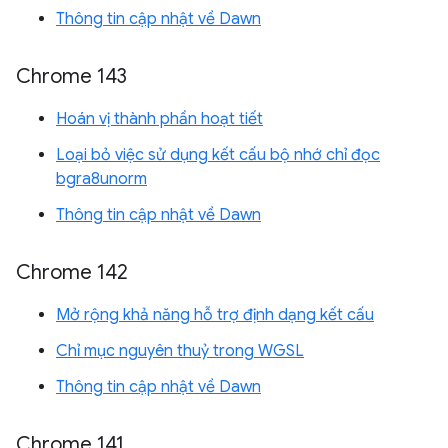
Thông tin cập nhật về Dawn
Chrome 143
Hoán vị thành phần hoạt tiết
Loại bỏ việc sử dụng kết cấu bộ nhớ chỉ đọc
bgra8unorm
Thông tin cập nhật về Dawn
Chrome 142
Mở rộng khả năng hỗ trợ định dạng kết cấu
Chỉ mục nguyên thuỷ trong WGSL
Thông tin cập nhật về Dawn
Chrome 141