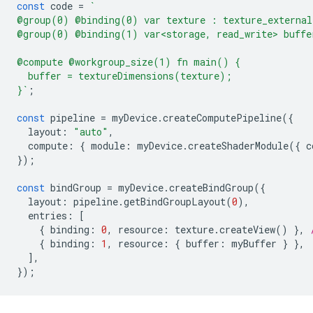
const
code
=
`
@group(0) @binding(0) var texture : texture_external
@group(0) @binding(1) var<storage, read_write> buffe
@compute @workgroup_size(1) fn main() {
  buffer = textureDimensions(texture);
}`
;
const
pipeline
=
myDevice
.
createComputePipeline
({
layout
:
"auto"
,
compute
:
{
module
:
myDevice
.
createShaderModule
({
c
});
const
bindGroup
=
myDevice
.
createBindGroup
({
layout
:
pipeline
.
getBindGroupLayout
(
0
),
entries
:
[
{
binding
:
0
,
resource
:
texture
.
createView
()
},
{
binding
:
1
,
resource
:
{
buffer
:
myBuffer
}
},
],
});