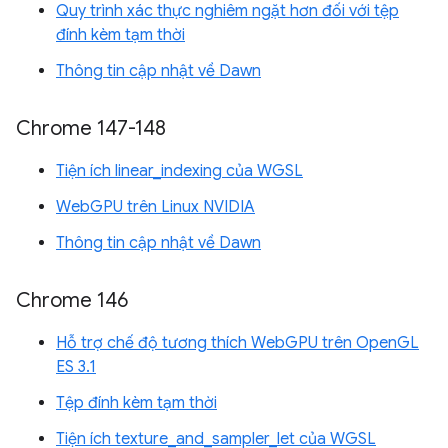
Quy trình xác thực nghiêm ngặt hơn đối với tệp
đính kèm tạm thời
Thông tin cập nhật về Dawn
Chrome 147-148
Tiện ích linear_indexing của WGSL
WebGPU trên Linux NVIDIA
Thông tin cập nhật về Dawn
Chrome 146
Hỗ trợ chế độ tương thích WebGPU trên OpenGL
ES 3.1
Tệp đính kèm tạm thời
Tiện ích texture_and_sampler_let của WGSL