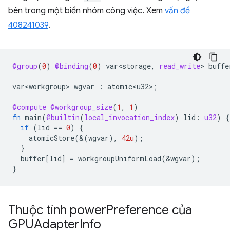
bên trong một biến nhóm công việc. Xem
vấn đề
408241039
.
@group
(
0
)
@binding
(
0
)
var<storage
,
read_write
>
buffe
var<workgroup>
wgvar
:
atomic<u32>
;
@compute
@workgroup_size
(
1
,
1
)
fn
main
(
@builtin
(
local_invocation_index
)
lid
:
u32
)
{
if
(
lid
==
0
)
{
atomicStore
(&(
wgvar
),
42u
);
}
buffer
[
lid
]
=
workgroupUniformLoad
(
&
wgvar
);
}
Thuộc tính power
Preference của
GPUAdapter
Info