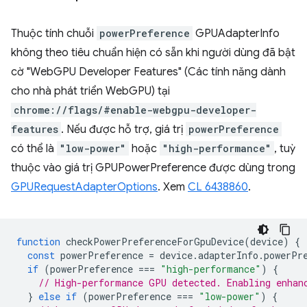
Thuộc tính chuỗi
powerPreference
GPUAdapterInfo
không theo tiêu chuẩn hiện có sẵn khi người dùng đã bật
cờ "WebGPU Developer Features" (Các tính năng dành
cho nhà phát triển WebGPU) tại
chrome://flags/#enable-webgpu-developer-
features
. Nếu được hỗ trợ, giá trị
powerPreference
có thể là
"low-power"
hoặc
"high-performance"
, tuỳ
thuộc vào giá trị GPUPowerPreference được dùng trong
GPURequestAdapterOptions
. Xem
CL 6438860
.
function
checkPowerPreferenceForGpuDevice
(
device
)
{
const
powerPreference
=
device
.
adapterInfo
.
powerPr
if
(
powerPreference
===
"high-performance"
)
{
// High-performance GPU detected. Enabling enhan
}
else
if
(
powerPreference
===
"low-power"
)
{