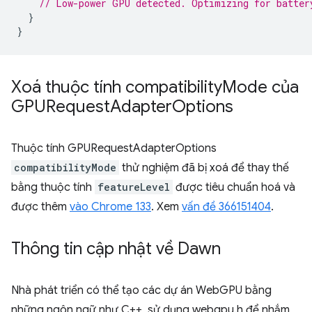
// Low-power GPU detected. Optimizing for batter
}
}
Xoá thuộc tính compatibility
Mode của
GPURequest
Adapter
Options
Thuộc tính GPURequestAdapterOptions
compatibilityMode
thử nghiệm đã bị xoá để thay thế
bằng thuộc tính
featureLevel
được tiêu chuẩn hoá và
được thêm
vào Chrome 133
. Xem
vấn đề 366151404
.
Thông tin cập nhật về Dawn
Nhà phát triển có thể tạo các dự án WebGPU bằng
những ngôn ngữ như C++, sử dụng webgpu.h để nhắm