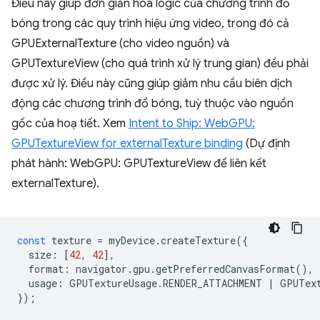
Điều này giúp đơn giản hoá logic của chương trình đổ
bóng trong các quy trình hiệu ứng video, trong đó cả
GPUExternalTexture (cho video nguồn) và
GPUTextureView (cho quá trình xử lý trung gian) đều phải
được xử lý. Điều này cũng giúp giảm nhu cầu biên dịch
động các chương trình đổ bóng, tuỳ thuộc vào nguồn
gốc của hoạ tiết. Xem
Intent to Ship: WebGPU:
GPUTextureView for externalTexture binding
(Dự định
phát hành: WebGPU: GPUTextureView để liên kết
externalTexture).
const
texture
=
myDevice
.
createTexture
({
size
:
[
42
,
42
],
format
:
navigator
.
gpu
.
getPreferredCanvasFormat
(),
usage
:
GPUTextureUsage
.
RENDER_ATTACHMENT
|
GPUTex
});