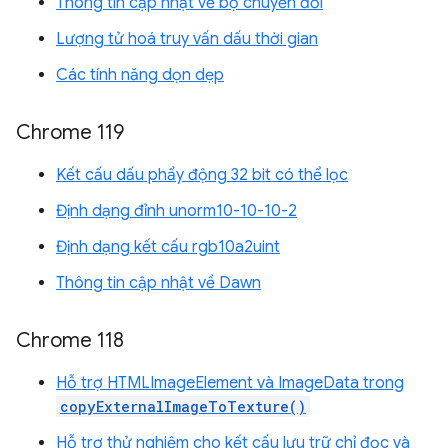
Thông tin cập nhật về bộ chuyển đổi
Lượng tử hoá truy vấn dấu thời gian
Các tính năng dọn dẹp
Chrome 119
Kết cấu dấu phẩy động 32 bit có thể lọc
Định dạng đỉnh unorm10-10-10-2
Định dạng kết cấu rgb10a2uint
Thông tin cập nhật về Dawn
Chrome 118
Hỗ trợ HTMLImageElement và ImageData trong
copyExternalImageToTexture()
Hỗ trợ thử nghiệm cho kết cấu lưu trữ chỉ đọc và