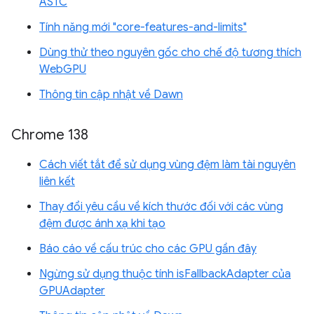
ASTC
Tính năng mới "core-features-and-limits"
Dùng thử theo nguyên gốc cho chế độ tương thích
WebGPU
Thông tin cập nhật về Dawn
Chrome 138
Cách viết tắt để sử dụng vùng đệm làm tài nguyên
liên kết
Thay đổi yêu cầu về kích thước đối với các vùng
đệm được ánh xạ khi tạo
Báo cáo về cấu trúc cho các GPU gần đây
Ngừng sử dụng thuộc tính isFallbackAdapter của
GPUAdapter