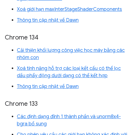
Xoá giới hạn maxInterStageShaderComponents
Thông tin cập nhật về Dawn
Chrome 134
Cải thiện khối lượng công việc học máy bằng các
nhóm con
Xoá tính năng hỗ trợ các loại kết cấu có thể lọc
dấu phẩy động dưới dạng có thể kết hợp
Thông tin cập nhật về Dawn
Chrome 133
Các định dạng đỉnh 1 thành phần và unorm8x4-
bgra bổ sung
Cho phép yêu cầu các giới hạn không xác định với