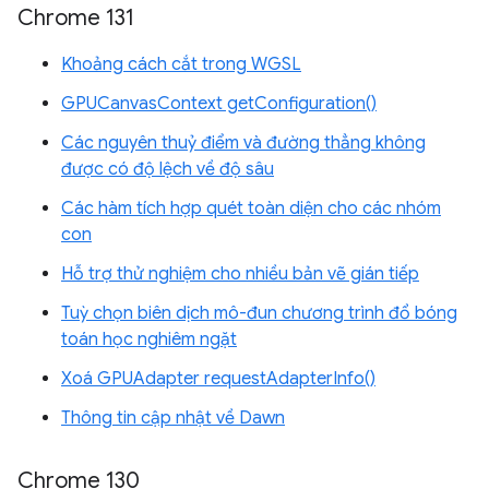
Chrome 131
Khoảng cách cắt trong WGSL
GPUCanvasContext getConfiguration()
Các nguyên thuỷ điểm và đường thẳng không
được có độ lệch về độ sâu
Các hàm tích hợp quét toàn diện cho các nhóm
con
Hỗ trợ thử nghiệm cho nhiều bản vẽ gián tiếp
Tuỳ chọn biên dịch mô-đun chương trình đổ bóng
toán học nghiêm ngặt
Xoá GPUAdapter requestAdapterInfo()
Thông tin cập nhật về Dawn
Chrome 130