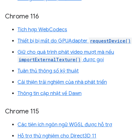
Chrome 116
Tích hợp WebCodecs
Thiết bị bị mất do GPUAdapter
requestDevice()
Giữ cho quá trình phát video mượt mà nếu
importExternalTexture()
được gọi
Tuân thủ thông số kỹ thuật
Cải thiện trải nghiệm của nhà phát triển
Thông tin cập nhật về Dawn
Chrome 115
Các tiện ích ngôn ngữ WGSL được hỗ trợ
Hỗ trợ thử nghiệm cho Direct3D 11