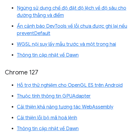
Ngừng sử dụng chế độ đặt độ lệch về độ sâu cho
đường thẳng và điểm
Ẩn cảnh báo DevTools về lỗi chưa được ghi lại nếu
preventDefault
WGSL nội suy lấy mẫu trước và một trong hai
Thông tin cập nhật về Dawn
Chrome 127
Hỗ trợ thử nghiệm cho OpenGL ES trên Android
Thuộc tính thông tin GPUAdapter
Cải thiện khả năng tương tác WebAssembly
Cải thiện lỗi bộ mã hoá lệnh
Thông tin cập nhật về Dawn