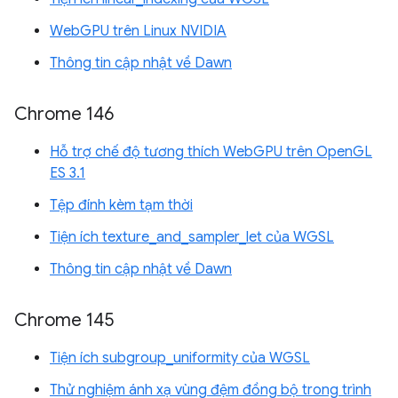
WebGPU trên Linux NVIDIA
Thông tin cập nhật về Dawn
Chrome 146
Hỗ trợ chế độ tương thích WebGPU trên OpenGL
ES 3.1
Tệp đính kèm tạm thời
Tiện ích texture_and_sampler_let của WGSL
Thông tin cập nhật về Dawn
Chrome 145
Tiện ích subgroup_uniformity của WGSL
Thử nghiệm ánh xạ vùng đệm đồng bộ trong trình