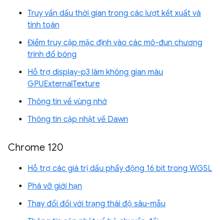
Truy vấn dấu thời gian trong các lượt kết xuất và
tính toán
Điểm truy cập mặc định vào các mô-đun chương
trình đổ bóng
Hỗ trợ display-p3 làm không gian màu
GPUExternalTexture
Thông tin về vùng nhớ
Thông tin cập nhật về Dawn
Chrome 120
Hỗ trợ các giá trị dấu phẩy động 16 bit trong WGSL
Phá vỡ giới hạn
Thay đổi đối với trạng thái độ sâu-mẫu