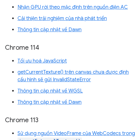
Nhận GPU rời theo mặc định trên nguồn điện AC
Cải thiện trải nghiệm của nhà phát triển
Thông tin cập nhật về Dawn
Chrome 114
Tối ưu hoá JavaScript
getCurrentTexture() trên canvas chưa được định
cấu hình sẽ gửi InvalidStateError
Thông tin cập nhật về WGSL
Thông tin cập nhật về Dawn
Chrome 113
Sử dụng nguồn VideoFrame của WebCodecs trong