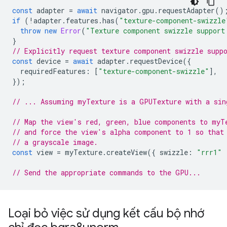
const
adapter
=
await
navigator
.
gpu
.
requestAdapter
()
if
(
!
adapter
.
features
.
has
(
"texture-component-swizzle
throw
new
Error
(
"Texture component swizzle support
}
// Explicitly request texture component swizzle supp
const
device
=
await
adapter
.
requestDevice
({
requiredFeatures
:
[
"texture-component-swizzle"
],
});
// ... Assuming myTexture is a GPUTexture with a sin
// Map the view's red, green, blue components to myT
// and force the view's alpha component to 1 so that
// a grayscale image.
const
view
=
myTexture
.
createView
({
swizzle
:
"rrr1"
// Send the appropriate commands to the GPU...
Loại bỏ việc sử dụng kết cấu bộ nhớ