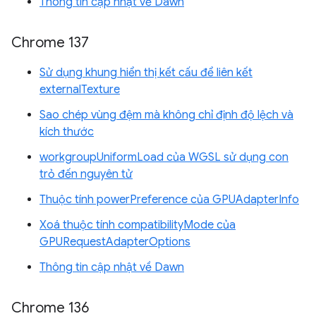
Thông tin cập nhật về Dawn
Chrome 137
Sử dụng khung hiển thị kết cấu để liên kết
externalTexture
Sao chép vùng đệm mà không chỉ định độ lệch và
kích thước
workgroupUniformLoad của WGSL sử dụng con
trỏ đến nguyên tử
Thuộc tính powerPreference của GPUAdapterInfo
Xoá thuộc tính compatibilityMode của
GPURequestAdapterOptions
Thông tin cập nhật về Dawn
Chrome 136