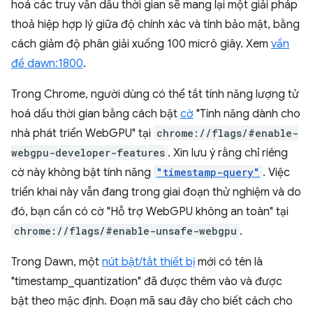
hoá các truy vấn dấu thời gian sẽ mang lại một giải pháp
thoả hiệp hợp lý giữa độ chính xác và tính bảo mật, bằng
cách giảm độ phân giải xuống 100 micrô giây. Xem
vấn
đề dawn:1800
.
Trong Chrome, người dùng có thể tắt tính năng lượng tử
hoá dấu thời gian bằng cách bật
cờ
"Tính năng dành cho
nhà phát triển WebGPU" tại
chrome://flags/#enable-
webgpu-developer-features
. Xin lưu ý rằng chỉ riêng
cờ này không bật tính năng
"timestamp-query"
. Việc
triển khai này vẫn đang trong giai đoạn thử nghiệm và do
đó, bạn cần có cờ "Hỗ trợ WebGPU không an toàn" tại
chrome://flags/#enable-unsafe-webgpu
.
Trong Dawn, một
nút bật/tắt thiết bị
mới có tên là
"timestamp_quantization" đã được thêm vào và được
bật theo mặc định. Đoạn mã sau đây cho biết cách cho