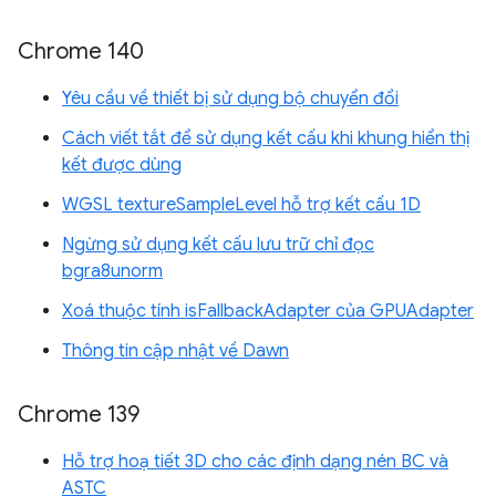
Chrome 140
Yêu cầu về thiết bị sử dụng bộ chuyển đổi
Cách viết tắt để sử dụng kết cấu khi khung hiển thị
kết được dùng
WGSL textureSampleLevel hỗ trợ kết cấu 1D
Ngừng sử dụng kết cấu lưu trữ chỉ đọc
bgra8unorm
Xoá thuộc tính isFallbackAdapter của GPUAdapter
Thông tin cập nhật về Dawn
Chrome 139
Hỗ trợ hoạ tiết 3D cho các định dạng nén BC và
ASTC