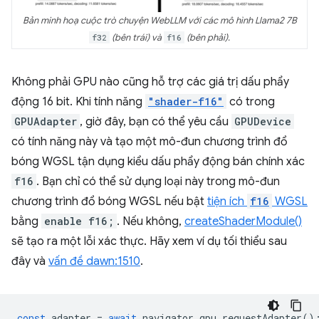
Bản minh hoạ cuộc trò chuyện WebLLM với các mô hình Llama2 7B
f32
(bên trái) và
f16
(bên phải).
Không phải GPU nào cũng hỗ trợ các giá trị dấu phẩy
động 16 bit. Khi tính năng
"shader-f16"
có trong
GPUAdapter
, giờ đây, bạn có thể yêu cầu
GPUDevice
có tính năng này và tạo một mô-đun chương trình đổ
bóng WGSL tận dụng kiểu dấu phẩy động bán chính xác
f16
. Bạn chỉ có thể sử dụng loại này trong mô-đun
chương trình đổ bóng WGSL nếu bật
tiện ích
f16
WGSL
bằng
enable f16;
. Nếu không,
createShaderModule()
sẽ tạo ra một lỗi xác thực. Hãy xem ví dụ tối thiểu sau
đây và
vấn đề dawn:1510
.
const
adapter
=
await
navigator
.
gpu
.
requestAdapter
()