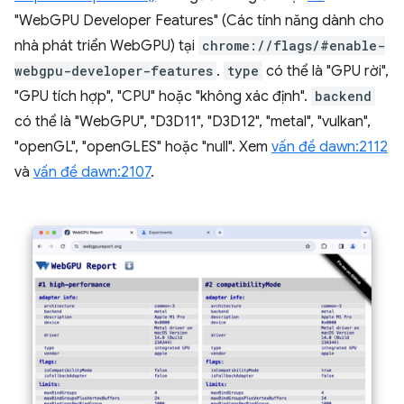
"WebGPU Developer Features" (Các tính năng dành cho
nhà phát triển WebGPU) tại
chrome://flags/#enable-
webgpu-developer-features
.
type
có thể là "GPU rời",
"GPU tích hợp", "CPU" hoặc "không xác định".
backend
có thể là "WebGPU", "D3D11", "D3D12", "metal", "vulkan",
"openGL", "openGLES" hoặc "null". Xem
vấn đề dawn:2112
và
vấn đề dawn:2107
.