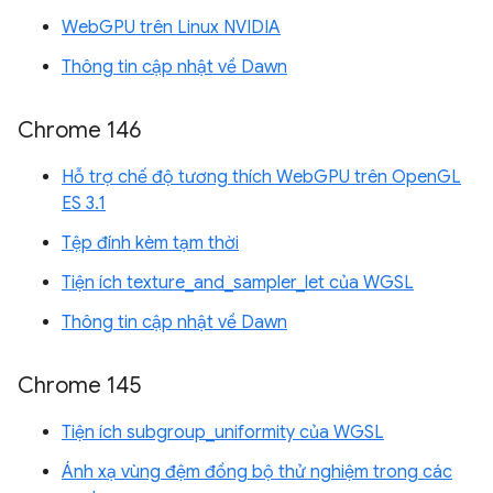
WebGPU trên Linux NVIDIA
Thông tin cập nhật về Dawn
Chrome 146
Hỗ trợ chế độ tương thích WebGPU trên OpenGL
ES 3.1
Tệp đính kèm tạm thời
Tiện ích texture_and_sampler_let của WGSL
Thông tin cập nhật về Dawn
Chrome 145
Tiện ích subgroup_uniformity của WGSL
Ánh xạ vùng đệm đồng bộ thử nghiệm trong các