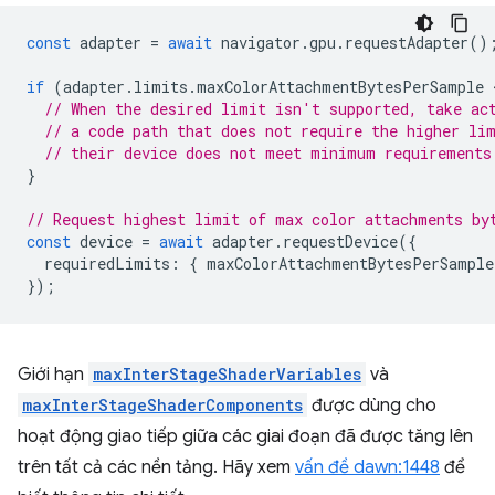
const
adapter
=
await
navigator
.
gpu
.
requestAdapter
()
if
(
adapter
.
limits
.
maxColorAttachmentBytesPerSample
 
// When the desired limit isn't supported, take ac
// a code path that does not require the higher li
// their device does not meet minimum requirements
}
// Request highest limit of max color attachments by
const
device
=
await
adapter
.
requestDevice
({
requiredLimits
:
{
maxColorAttachmentBytesPerSample
});
Giới hạn
maxInterStageShaderVariables
và
maxInterStageShaderComponents
được dùng cho
hoạt động giao tiếp giữa các giai đoạn đã được tăng lên
trên tất cả các nền tảng. Hãy xem
vấn đề dawn:1448
để