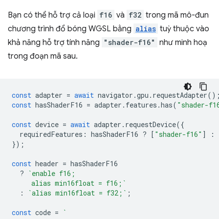
Bạn có thể hỗ trợ cả loại
f16
và
f32
trong mã mô-đun
chương trình đổ bóng WGSL bằng
alias
tuỳ thuộc vào
khả năng hỗ trợ tính năng
"shader-f16"
như minh hoạ
trong đoạn mã sau.
const
adapter
=
await
navigator
.
gpu
.
requestAdapter
()
const
hasShaderF16
=
adapter
.
features
.
has
(
"shader-f1
const
device
=
await
adapter
.
requestDevice
({
requiredFeatures
:
hasShaderF16
?
[
"shader-f16"
]
:
});
const
header
=
hasShaderF16
?
`enable f16;
     alias min16float = f16;`
:
`alias min16float = f32;`
;
const
code
=
`