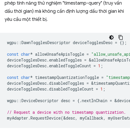
phép tính năng thử nghiệm "timestamp-query" (truy vấn
dấu thời gian) mà không cần định lượng dấu thời gian khi
yêu cầu một thiết bị.
wgpu
::
DawnTogglesDescriptor
deviceTogglesDesc
=
{};
const
char
*
allowUnsafeApisToggle
=
"allow_unsafe_ap
deviceTogglesDesc
.
enabledToggles
=
&
allowUnsafeApisT
deviceTogglesDesc
.
enabledToggleCount
=
1
;
const
char
*
timestampQuantizationToggle
=
"timestamp
deviceTogglesDesc
.
disabledToggles
=
&
timestampQuanti
deviceTogglesDesc
.
disabledToggleCount
=
1
;
wgpu
::
DeviceDescriptor
desc
=
{.
nextInChain
=
&
devic
// Request a device with no timestamp quantization.
myAdapter
.
RequestDevice
(
&
desc
,
myCallback
,
myUserDat