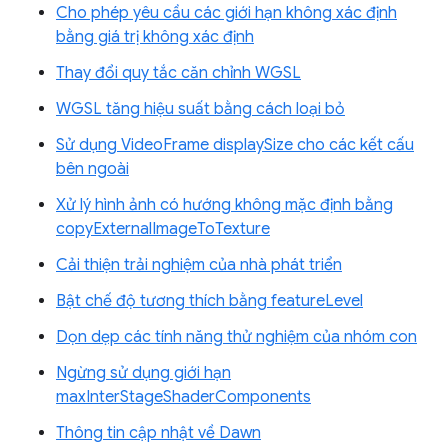
Cho phép yêu cầu các giới hạn không xác định
bằng giá trị không xác định
Thay đổi quy tắc căn chỉnh WGSL
WGSL tăng hiệu suất bằng cách loại bỏ
Sử dụng VideoFrame displaySize cho các kết cấu
bên ngoài
Xử lý hình ảnh có hướng không mặc định bằng
copyExternalImageToTexture
Cải thiện trải nghiệm của nhà phát triển
Bật chế độ tương thích bằng featureLevel
Dọn dẹp các tính năng thử nghiệm của nhóm con
Ngừng sử dụng giới hạn
maxInterStageShaderComponents
Thông tin cập nhật về Dawn