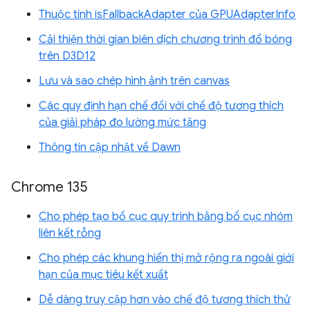
Thuộc tính isFallbackAdapter của GPUAdapterInfo
Cải thiện thời gian biên dịch chương trình đổ bóng
trên D3D12
Lưu và sao chép hình ảnh trên canvas
Các quy định hạn chế đối với chế độ tương thích
của giải pháp đo lường mức tăng
Thông tin cập nhật về Dawn
Chrome 135
Cho phép tạo bố cục quy trình bằng bố cục nhóm
liên kết rỗng
Cho phép các khung hiển thị mở rộng ra ngoài giới
hạn của mục tiêu kết xuất
Dễ dàng truy cập hơn vào chế độ tương thích thử