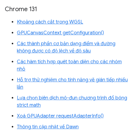
Chrome 131
Khoảng cách cắt trong WGSL
GPUCanvasContext getConfiguration()
Các thành phần cơ bản dạng điểm và đường
không được có độ lệch về độ sâu
Các hàm tích hợp quét toàn diện cho các nhóm
nhỏ
Hỗ trợ thử nghiệm cho tính năng vẽ gián tiếp nhiều
lần
Lựa chọn biên dịch mô-đun chương trình đổ bóng
strict math
Xoá GPUAdapter requestAdapterInfo()
Thông tin cập nhật về Dawn