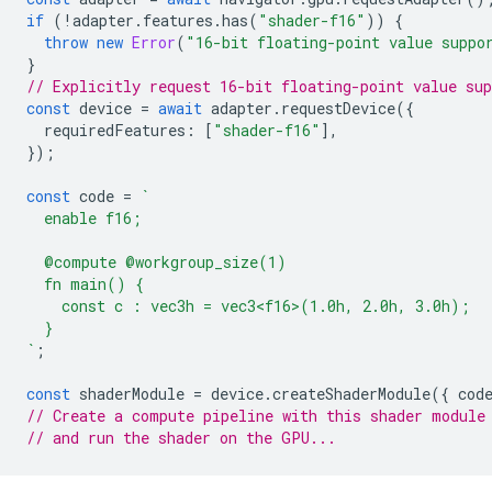
if
(
!
adapter
.
features
.
has
(
"shader-f16"
))
{
throw
new
Error
(
"16-bit floating-point value suppo
}
// Explicitly request 16-bit floating-point value sup
const
device
=
await
adapter
.
requestDevice
({
requiredFeatures
:
[
"shader-f16"
],
});
const
code
=
`
  enable f16;
  @compute @workgroup_size(1)
  fn main() {
    const c : vec3h = vec3<f16>(1.0h, 2.0h, 3.0h);
  }
`
;
const
shaderModule
=
device
.
createShaderModule
({
cod
// Create a compute pipeline with this shader module
// and run the shader on the GPU...