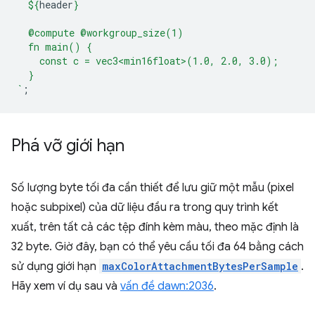
${
header
}
  @compute @workgroup_size(1)
  fn main() {
    const c = vec3<min16float>(1.0, 2.0, 3.0);
  }
`
;
Phá vỡ giới hạn
Số lượng byte tối đa cần thiết để lưu giữ một mẫu (pixel
hoặc subpixel) của dữ liệu đầu ra trong quy trình kết
xuất, trên tất cả các tệp đính kèm màu, theo mặc định là
32 byte. Giờ đây, bạn có thể yêu cầu tối đa 64 bằng cách
sử dụng giới hạn
maxColorAttachmentBytesPerSample
.
Hãy xem ví dụ sau và
vấn đề dawn:2036
.