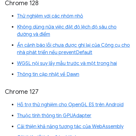
Chrome 128
Thử nghiệm với các nhóm nhỏ
Không dùng nữa việc đặt độ lệch độ sâu cho
đường và điểm
Ẩn cảnh báo lỗi chưa được ghi lại của Công cụ cho
nhà phát triển nếu preventDefault
WGSL nội suy lấy mẫu trước và một trong hai
Thông tin cập nhật về Dawn
Chrome 127
Hỗ trợ thử nghiệm cho OpenGL ES trên Android
Thuộc tính thông tin GPUAdapter
Cải thiện khả năng tương tác của WebAssembly