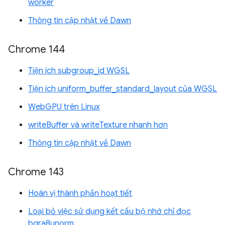
worker
Thông tin cập nhật về Dawn
Chrome 144
Tiện ích subgroup_id WGSL
Tiện ích uniform_buffer_standard_layout của WGSL
WebGPU trên Linux
writeBuffer và writeTexture nhanh hơn
Thông tin cập nhật về Dawn
Chrome 143
Hoán vị thành phần hoạt tiết
Loại bỏ việc sử dụng kết cấu bộ nhớ chỉ đọc
bgra8unorm