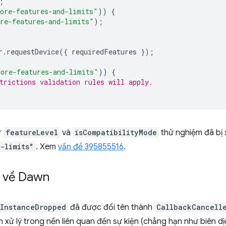
;
ore-features-and-limits"
))
{
re-features-and-limits"
);
r
.
requestDevice
({
requiredFeatures
});
core-features-and-limits"
))
{
trictions validation rules will apply.
r
featureLevel
và
isCompatibilityMode
thử nghiệm đã bị 
-limits"
. Xem
vấn đề 395855516
.
t về Dawn
InstanceDropped
đã được đổi tên thành
CallbackCancell
nh xử lý trong nền liên quan đến sự kiện (chẳng hạn như biên dị