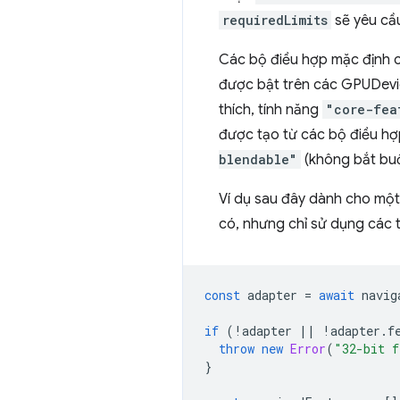
requiredLimits
sẽ yêu cầ
Các bộ điều hợp mặc định củ
được bật trên các GPUDevic
thích, tính năng
"core-fea
được tạo từ các bộ điều hợp
blendable"
(không bắt buộ
Ví dụ sau đây dành cho mộ
có, nhưng chỉ sử dụng các t
const
adapter
=
await
navig
if
(
!
adapter
||
!
adapter
.
f
throw
new
Error
(
"32-bit f
}