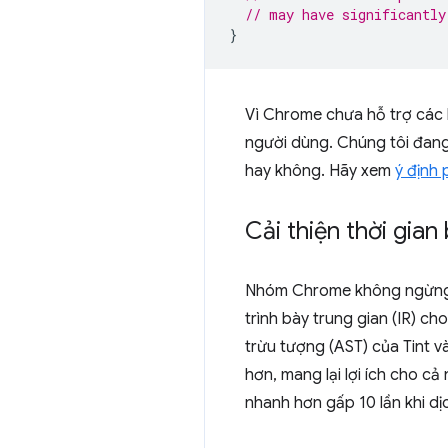
// may have significantly
}
Vì Chrome chưa hỗ trợ các
người dùng. Chúng tôi đan
hay không. Hãy xem
ý định 
Cải thiện thời gia
Nhóm Chrome không ngừng c
trình bày trung gian (IR) c
trừu tượng (AST) của Tint và
hơn, mang lại lợi ích cho c
nhanh hơn gấp 10 lần khi d