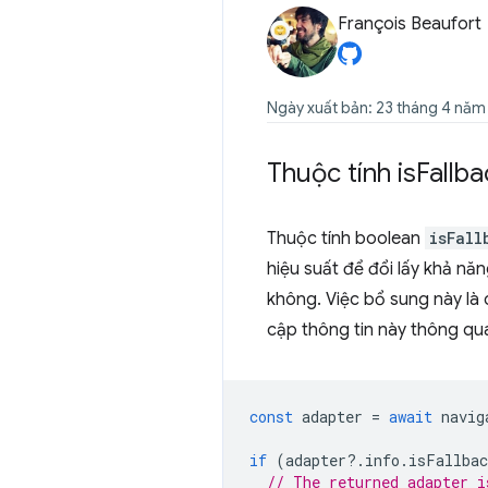
François Beaufort
Ngày xuất bản: 23 tháng 4 năm
Thuộc tính is
Fallba
Thuộc tính boolean
isFall
hiệu suất để đổi lấy khả nă
không. Việc bổ sung này là 
cập thông tin này thông qu
const
adapter
=
await
navig
if
(
adapter
?
.
info
.
isFallbac
// The returned adapter i