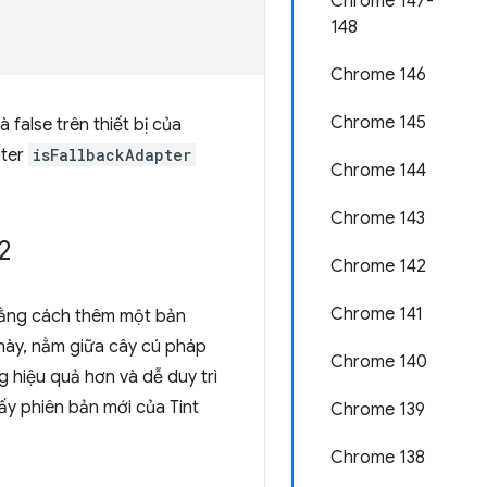
Chrome 147-
148
Chrome 146
Chrome 145
à false trên thiết bị của
pter
isFallbackAdapter
Chrome 144
Chrome 143
2
Chrome 142
Chrome 141
bằng cách thêm một bản
 này, nằm giữa cây cú pháp
Chrome 140
g hiệu quả hơn và dễ duy trì
ấy phiên bản mới của Tint
Chrome 139
Chrome 138