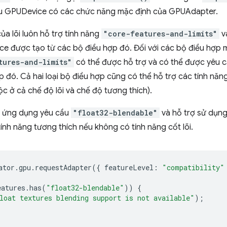
u GPUDevice có các chức năng mặc định của GPUAdapter.
a lõi luôn hỗ trợ tính năng
"core-features-and-limits"
v
e được tạo từ các bộ điều hợp đó. Đối với các bộ điều hợp 
tures-and-limits"
có thể được hỗ trợ và có thể được yêu 
 đó. Cả hai loại bộ điều hợp cũng có thể hỗ trợ các tính nă
c ở cả chế độ lõi và chế độ tương thích).
t ứng dụng yêu cầu
"float32-blendable"
và hỗ trợ sử dụng 
ính năng tương thích nếu không có tính năng cốt lõi.
ator
.
gpu
.
requestAdapter
({
featureLevel
:
"compatibility"
eatures
.
has
(
"float32-blendable"
))
{
loat textures blending support is not available"
);