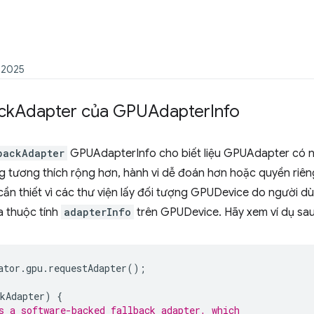
 2025
ck
Adapter của GPUAdapter
Info
backAdapter
GPUAdapterInfo cho biết liệu GPUAdapter có 
ng tương thích rộng hơn, hành vi dễ đoán hơn hoặc quyền riên
cần thiết vì các thư viện lấy đối tượng GPUDevice do người 
a thuộc tính
adapterInfo
trên GPUDevice. Hãy xem ví dụ sa
ator
.
gpu
.
requestAdapter
();
kAdapter
)
{
s a software-backed fallback adapter, which