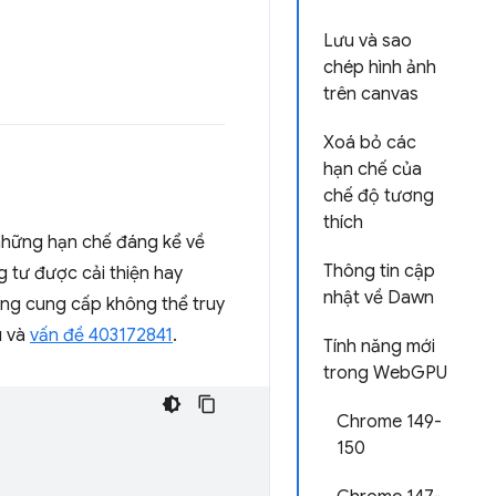
Lưu và sao
chép hình ảnh
trên canvas
Xoá bỏ các
hạn chế của
chế độ tương
thích
những hạn chế đáng kể về
Thông tin cập
g tư được cải thiện hay
nhật về Dawn
dùng cung cấp không thể truy
u và
vấn đề 403172841
.
Tính năng mới
trong WebGPU
Chrome 149-
150