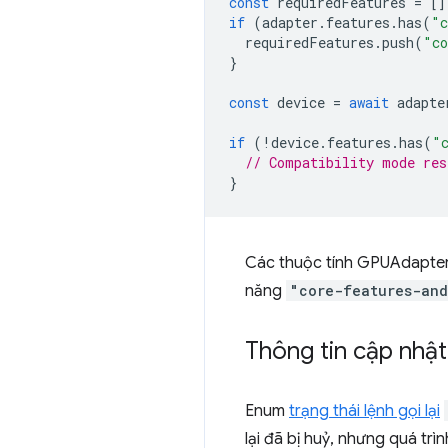
const
requiredFeatures
=
[]
if
(
adapter
.
features
.
has
(
"c
requiredFeatures
.
push
(
"co
}
const
device
=
await
adapte
if
(
!
device
.
features
.
has
(
"
// Compatibility mode res
}
Các thuộc tính GPUAdapte
năng
"core-features-and
Thông tin cập nhậ
Enum
trạng thái lệnh gọi lại
lại đã bị huỷ, nhưng quá trì