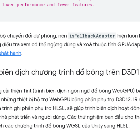
 lower performance and fewer features.
 bộ chuyển đổi dự phòng, nên
isFallbackAdapter
hiện luôn l
g điều tra xem có thể ngừng dùng và xoá thuộc tính GPUAda
phát hành
.
n biên dịch chương trình đổ bóng trên D3D1
ải thiện Tint (trình biên dịch ngôn ngữ đổ bóng WebGPU) 
ho những thiết bị hỗ trợ WebGPU bằng phần phụ trợ D3D12. IR
 trình ghi phần phụ trợ HLSL, sẽ giúp trình biên dịch hoạt độn
ả nhà phát triển và người dùng. Các thử nghiệm ban đầu cho th
ịch các chương trình đổ bóng WGSL của Unity sang HLSL.