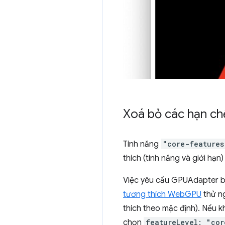
Xoá bỏ các hạn ch
Tính năng
"core-features
thích (tính năng và giới hạn)
Việc yêu cầu GPUAdapter 
tương thích WebGPU
thử ng
thích theo mặc định). Nếu kh
chọn
featureLevel: "cor