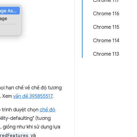
Chrome 117
Chrome 116
Chrome 115
Chrome 114
Chrome 113
mọi hạn chế về chế độ tương
. Xem
vấn đề 395855517
.
o trình duyệt chọn
chế độ
lity-defaulting" (tương
), giống như khi sử dụng lựa
redFeatures
và