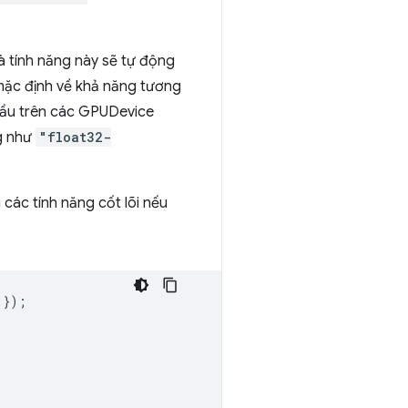
à tính năng này sẽ tự động
mặc định về khả năng tương
cầu trên các GPUDevice
ng như
"float32-
các tính năng cốt lõi nếu
});