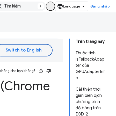
/
Đăng nhập
Trên trang này
Thuộc tính
isFallbackAdap
ter của
 không cho bạn không?
GPUAdapterInf
o
 (Chrome
Cải thiện thời
gian biên dịch
chương trình
đổ bóng trên
D3D12