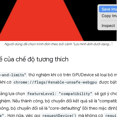
Người dùng đã chọn trình đơn theo bối cảnh "Lưu hình ảnh dưới dạng...".
ế của chế độ tương thích
-and-limits"
thử nghiệm khi có trên GPUDevice sẽ loại bỏ 
 khi cờ
chrome://flags/#enable-unsafe-webgpu
được bật
bằng lựa chọn
featureLevel: "compatibility"
sẽ gợi ý ch
hiệm. Nếu thành công, bộ chuyển đổi kết quả sẽ là "compatibi
ông, bộ chuyển đổi sẽ là "core-defaulting" (lõi theo mặc định
e"
. Hơn nữa, việc gọi
requestDevice()
mà không có
requi