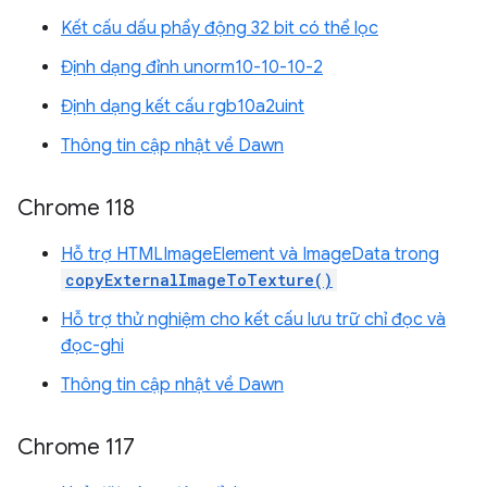
Kết cấu dấu phẩy động 32 bit có thể lọc
Định dạng đỉnh unorm10-10-10-2
Định dạng kết cấu rgb10a2uint
Thông tin cập nhật về Dawn
Chrome 118
Hỗ trợ HTMLImageElement và ImageData trong
copyExternalImageToTexture()
Hỗ trợ thử nghiệm cho kết cấu lưu trữ chỉ đọc và
đọc-ghi
Thông tin cập nhật về Dawn
Chrome 117