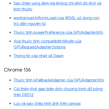
Sao chép vùng đệm mà không chỉ định độ lệch và
kích thước
workgroupUniformLoad của WGSL sử dụng con
trỏ đến nguyên tử
Thuộc tính powerPreference của GPUAdapterInfo
Xoá thuộc tính compatibilityMode của
GPURequestAdapterOptions
Thông tin cập nhật về Dawn
Chrome 136
Thuộc tính isFallbackAdapter của GPUAdapterInfo
Cải thiện thời gian biên dịch chương trình đổ bóng
trên D3D12
Lưu và sao chép hình ảnh trên canvas