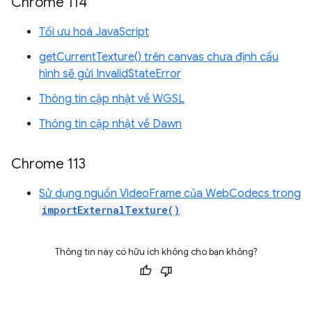
Chrome 114
Tối ưu hoá JavaScript
getCurrentTexture() trên canvas chưa định cấu
hình sẽ gửi InvalidStateError
Thông tin cập nhật về WGSL
Thông tin cập nhật về Dawn
Chrome 113
Sử dụng nguồn VideoFrame của WebCodecs trong
importExternalTexture()
Thông tin này có hữu ích không cho bạn không?