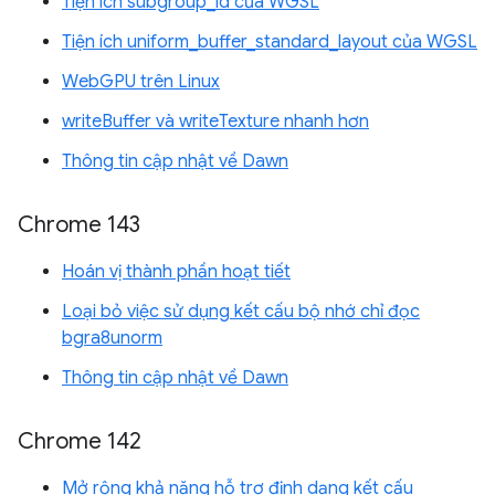
Tiện ích subgroup_id của WGSL
Tiện ích uniform_buffer_standard_layout của WGSL
WebGPU trên Linux
writeBuffer và writeTexture nhanh hơn
Thông tin cập nhật về Dawn
Chrome 143
Hoán vị thành phần hoạt tiết
Loại bỏ việc sử dụng kết cấu bộ nhớ chỉ đọc
bgra8unorm
Thông tin cập nhật về Dawn
Chrome 142
Mở rộng khả năng hỗ trợ định dạng kết cấu