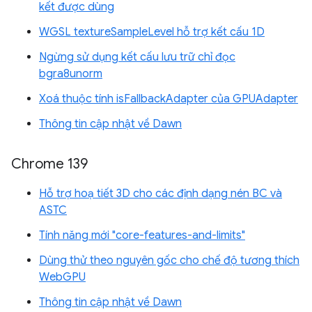
kết được dùng
WGSL textureSampleLevel hỗ trợ kết cấu 1D
Ngừng sử dụng kết cấu lưu trữ chỉ đọc
bgra8unorm
Xoá thuộc tính isFallbackAdapter của GPUAdapter
Thông tin cập nhật về Dawn
Chrome 139
Hỗ trợ hoạ tiết 3D cho các định dạng nén BC và
ASTC
Tính năng mới "core-features-and-limits"
Dùng thử theo nguyên gốc cho chế độ tương thích
WebGPU
Thông tin cập nhật về Dawn