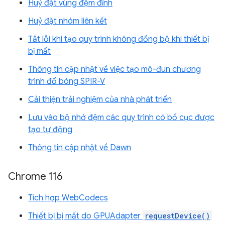
Huỷ đặt vùng đệm đỉnh
Huỷ đặt nhóm liên kết
Tắt lỗi khi tạo quy trình không đồng bộ khi thiết bị
bị mất
Thông tin cập nhật về việc tạo mô-đun chương
trình đổ bóng SPIR-V
Cải thiện trải nghiệm của nhà phát triển
Lưu vào bộ nhớ đệm các quy trình có bố cục được
tạo tự động
Thông tin cập nhật về Dawn
Chrome 116
Tích hợp WebCodecs
Thiết bị bị mất do GPUAdapter
requestDevice()