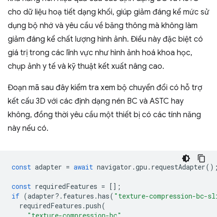
cho dữ liệu hoạ tiết dạng khối, giúp giảm đáng kể mức sử
dụng bộ nhớ và yêu cầu về băng thông mà không làm
giảm đáng kể chất lượng hình ảnh. Điều này đặc biệt có
giá trị trong các lĩnh vực như hình ảnh hoá khoa học,
chụp ảnh y tế và kỹ thuật kết xuất nâng cao.
Đoạn mã sau đây kiểm tra xem bộ chuyển đổi có hỗ trợ
kết cấu 3D với các định dạng nén BC và ASTC hay
không, đồng thời yêu cầu một thiết bị có các tính năng
này nếu có.
const
adapter
=
await
navigator
.
gpu
.
requestAdapter
()
const
requiredFeatures
=
[];
if
(
adapter
?
.
features
.
has
(
"texture-compression-bc-sl
requiredFeatures
.
push
(
"texture-compression-bc"
,