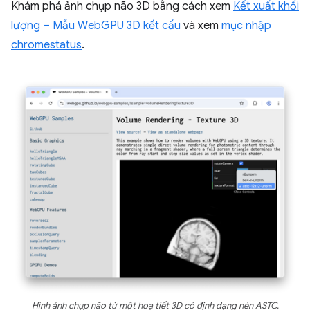
Khám phá ảnh chụp não 3D bằng cách xem
Kết xuất khối
lượng – Mẫu WebGPU 3D kết cấu
và xem
mục nhập
chromestatus
.
Hình ảnh chụp não từ một hoạ tiết 3D có định dạng nén ASTC.