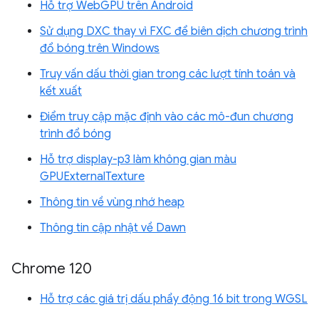
Hỗ trợ WebGPU trên Android
Sử dụng DXC thay vì FXC để biên dịch chương trình
đổ bóng trên Windows
Truy vấn dấu thời gian trong các lượt tính toán và
kết xuất
Điểm truy cập mặc định vào các mô-đun chương
trình đổ bóng
Hỗ trợ display-p3 làm không gian màu
GPUExternalTexture
Thông tin về vùng nhớ heap
Thông tin cập nhật về Dawn
Chrome 120
Hỗ trợ các giá trị dấu phẩy động 16 bit trong WGSL