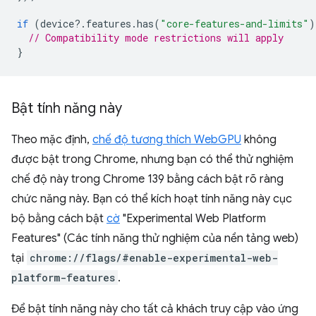
if
(
device
?
.
features
.
has
(
"core-features-and-limits"
)
// Compatibility mode restrictions will apply
}
Bật tính năng này
Theo mặc định,
chế độ tương thích WebGPU
không
được bật trong Chrome, nhưng bạn có thể thử nghiệm
chế độ này trong Chrome 139 bằng cách bật rõ ràng
chức năng này. Bạn có thể kích hoạt tính năng này cục
bộ bằng cách bật
cờ
"Experimental Web Platform
Features" (Các tính năng thử nghiệm của nền tảng web)
tại
chrome://flags/#enable-experimental-web-
platform-features
.
Để bật tính năng này cho tất cả khách truy cập vào ứng