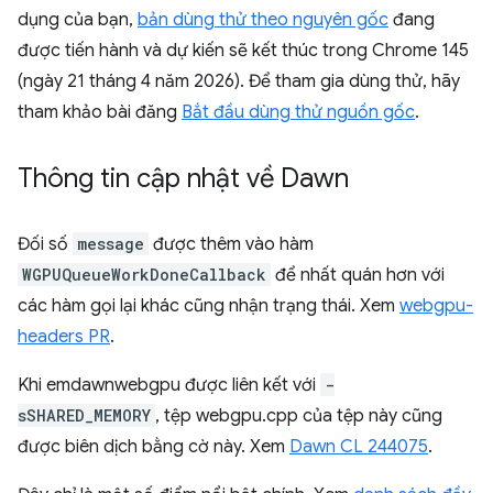
dụng của bạn,
bản dùng thử theo nguyên gốc
đang
được tiến hành và dự kiến sẽ kết thúc trong Chrome 145
(ngày 21 tháng 4 năm 2026). Để tham gia dùng thử, hãy
tham khảo bài đăng
Bắt đầu dùng thử nguồn gốc
.
Thông tin cập nhật về Dawn
Đối số
message
được thêm vào hàm
WGPUQueueWorkDoneCallback
để nhất quán hơn với
các hàm gọi lại khác cũng nhận trạng thái. Xem
webgpu-
headers PR
.
Khi emdawnwebgpu được liên kết với
-
sSHARED_MEMORY
, tệp webgpu.cpp của tệp này cũng
được biên dịch bằng cờ này. Xem
Dawn CL 244075
.