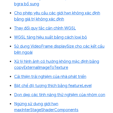
bgra bổ sung
Cho phép yêu cầu các giới hạn không xác định
bằng giá trị không xác định
Thay đổi quy tắc căn chỉnh WGSL
WGSL tăng hiệu suất bằng cách loại bỏ
Sử dụng VideoFrame displaySize cho các kết cấu
bên ngoài
Xử lý hình ảnh có hướng không mặc định bằng
copyExternalImageToTexture
Cải thiện trải nghiệm của nhà phát triển
Bật chế độ tương thích bằng featureLevel
Dọn dẹp các tính năng thử nghiệm của nhóm con
Ngừng sử dụng giới hạn
maxInterStageShaderComponents