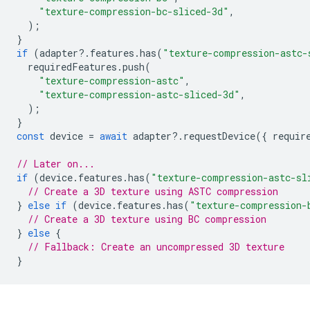
"texture-compression-bc-sliced-3d"
,
);
}
if
(
adapter
?
.
features
.
has
(
"texture-compression-astc-
requiredFeatures
.
push
(
"texture-compression-astc"
,
"texture-compression-astc-sliced-3d"
,
);
}
const
device
=
await
adapter
?
.
requestDevice
({
requir
// Later on...
if
(
device
.
features
.
has
(
"texture-compression-astc-sl
// Create a 3D texture using ASTC compression
}
else
if
(
device
.
features
.
has
(
"texture-compression-
// Create a 3D texture using BC compression
}
else
{
// Fallback: Create an uncompressed 3D texture
}