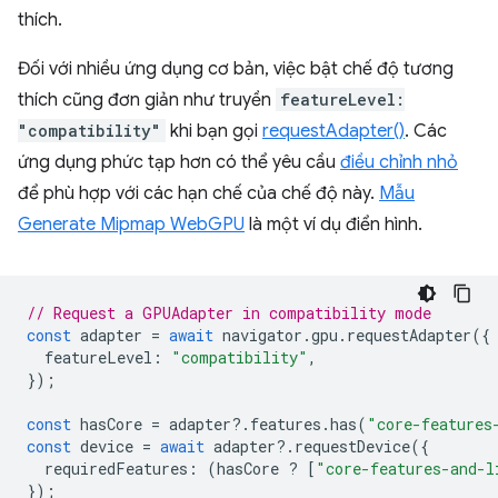
thích.
Đối với nhiều ứng dụng cơ bản, việc bật chế độ tương
thích cũng đơn giản như truyền
featureLevel:
"compatibility"
khi bạn gọi
requestAdapter()
. Các
ứng dụng phức tạp hơn có thể yêu cầu
điều chỉnh nhỏ
để phù hợp với các hạn chế của chế độ này.
Mẫu
Generate Mipmap WebGPU
là một ví dụ điển hình.
// Request a GPUAdapter in compatibility mode
const
adapter
=
await
navigator
.
gpu
.
requestAdapter
({
featureLevel
:
"compatibility"
,
});
const
hasCore
=
adapter
?
.
features
.
has
(
"core-features
const
device
=
await
adapter
?
.
requestDevice
({
requiredFeatures
:
(
hasCore
?
[
"core-features-and-l
});