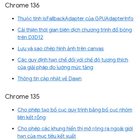
Chrome 136
Thuộc tính isFallbackAdapter của GPUAdapterInfo
Cải thiện thời gian biên dịch chương trình đổ bóng
trên D3D12
Lưu và sao chép hình ảnh trên canvas
Các quy định hạn chế đối với chế độ tương thích
của giải pháp đo lường mức tăng
Thông tin cập nhật về Dawn
Chrome 135
Cho phép tạo bố cục quy trình bằng bố cục nhóm
liên kết rỗng
Cho phép các khung hiển thị mở rộng ra ngoài giới
hạn của mục tiêu kết xuất