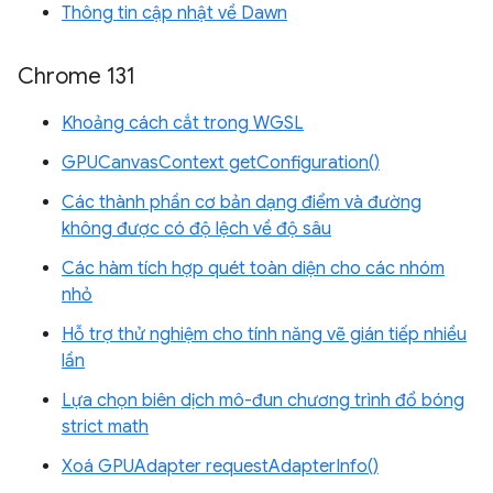
Thông tin cập nhật về Dawn
Chrome 131
Khoảng cách cắt trong WGSL
GPUCanvasContext getConfiguration()
Các thành phần cơ bản dạng điểm và đường
không được có độ lệch về độ sâu
Các hàm tích hợp quét toàn diện cho các nhóm
nhỏ
Hỗ trợ thử nghiệm cho tính năng vẽ gián tiếp nhiều
lần
Lựa chọn biên dịch mô-đun chương trình đổ bóng
strict math
Xoá GPUAdapter requestAdapterInfo()