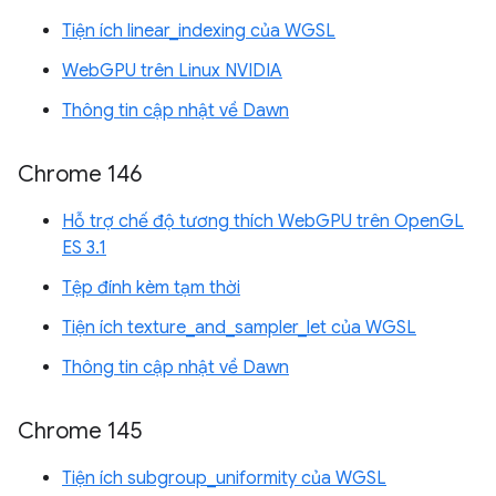
Tiện ích linear_indexing của WGSL
WebGPU trên Linux NVIDIA
Thông tin cập nhật về Dawn
Chrome 146
Hỗ trợ chế độ tương thích WebGPU trên OpenGL
ES 3.1
Tệp đính kèm tạm thời
Tiện ích texture_and_sampler_let của WGSL
Thông tin cập nhật về Dawn
Chrome 145
Tiện ích subgroup_uniformity của WGSL