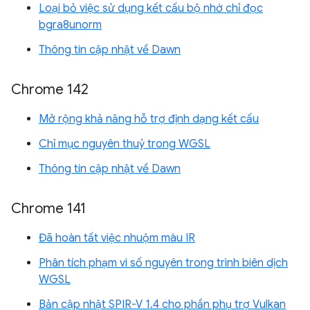
Loại bỏ việc sử dụng kết cấu bộ nhớ chỉ đọc
bgra8unorm
Thông tin cập nhật về Dawn
Chrome 142
Mở rộng khả năng hỗ trợ định dạng kết cấu
Chỉ mục nguyên thuỷ trong WGSL
Thông tin cập nhật về Dawn
Chrome 141
Đã hoàn tất việc nhuộm màu IR
Phân tích phạm vi số nguyên trong trình biên dịch
WGSL
Bản cập nhật SPIR-V 1.4 cho phần phụ trợ Vulkan