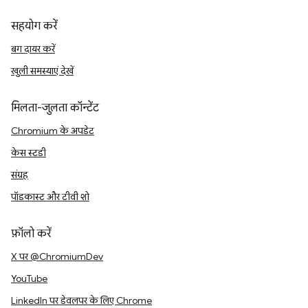
सहयोग करें
बग दायर करें
खुली समस्याएं देखें
मिलता-जुलता कॉन्टेंट
Chromium के अपडेट
केस स्टडी
संग्रह
पॉडकास्ट और टीवी शो
फ़ॉलो करें
X पर @ChromiumDev
YouTube
LinkedIn पर डेवलपर के लिए Chrome