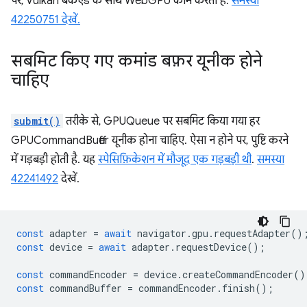
पर, Vulkan बैकएंड के साथ WebGPU काम करता है.
समस्या
42250751 देखें.
सबमिट किए गए कमांड बफ़र यूनीक होने
चाहिए
submit()
तरीके से, GPUQueue पर सबमिट किया गया हर
GPUCommandBuffer यूनीक होना चाहिए. ऐसा न होने पर, पुष्टि करने
में गड़बड़ी होती है. यह
स्पेसिफ़िकेशन में मौजूद एक गड़बड़ी थी
.
समस्या
42241492
देखें.
const
adapter
=
await
navigator
.
gpu
.
requestAdapter
()
const
device
=
await
adapter
.
requestDevice
();
const
commandEncoder
=
device
.
createCommandEncoder
()
const
commandBuffer
=
commandEncoder
.
finish
();