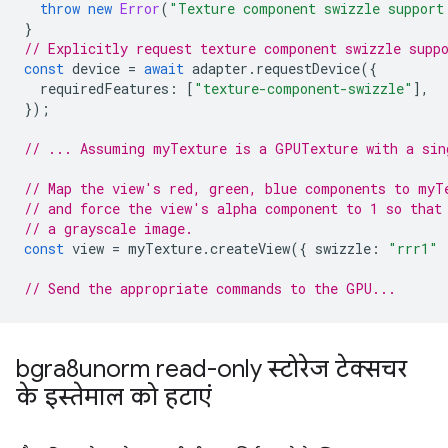
throw
new
Error
(
"Texture component swizzle support
}
// Explicitly request texture component swizzle supp
const
device
=
await
adapter
.
requestDevice
({
requiredFeatures
:
[
"texture-component-swizzle"
],
});
// ... Assuming myTexture is a GPUTexture with a sin
// Map the view's red, green, blue components to myT
// and force the view's alpha component to 1 so that
// a grayscale image.
const
view
=
myTexture
.
createView
({
swizzle
:
"rrr1"
// Send the appropriate commands to the GPU...
bgra8unorm read-only स्टोरेज टेक्सचर
के इस्तेमाल को हटाएं