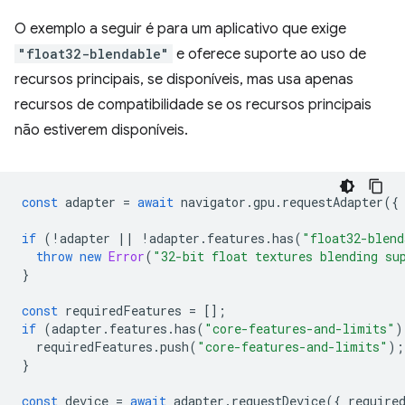
O exemplo a seguir é para um aplicativo que exige
"float32-blendable"
e oferece suporte ao uso de
recursos principais, se disponíveis, mas usa apenas
recursos de compatibilidade se os recursos principais
não estiverem disponíveis.
const
adapter
=
await
navigator
.
gpu
.
requestAdapter
({
if
(
!
adapter
||
!
adapter
.
features
.
has
(
"float32-blend
throw
new
Error
(
"32-bit float textures blending su
}
const
requiredFeatures
=
[];
if
(
adapter
.
features
.
has
(
"core-features-and-limits"
)
requiredFeatures
.
push
(
"core-features-and-limits"
);
}
const
device
=
await
adapter
.
requestDevice
({
require