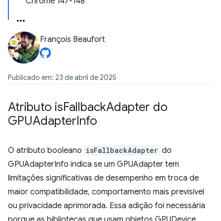
Chrome 147-148
François Beaufort
Publicado em: 23 de abril de 2025
Atributo is
Fallback
Adapter do
GPUAdapter
Info
O atributo booleano
isFallbackAdapter
do
GPUAdapterInfo indica se um GPUAdapter tem
limitações significativas de desempenho em troca de
maior compatibilidade, comportamento mais previsível
ou privacidade aprimorada. Essa adição foi necessária
porque as bibliotecas que usam objetos GPUDevice