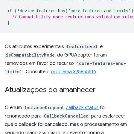
if
(
!
device
.
features
.
has
(
"core-features-and-limits"
)
// Compatibility mode restrictions validation rule
}
Os atributos experimentais
featureLevel
e
isCompatibilityMode
do GPUAdapter foram
removidos em favor do recurso
"core-features-and-
limits"
. Consulte o
problema 395855516
.
Atualizações do amanhecer
O enum
InstanceDropped
callback status
foi
renomeado para
CallbackCancelled
para esclarecer
que o callback foi cancelado, mas o processamento em
segundo plano associado ao evento, como a