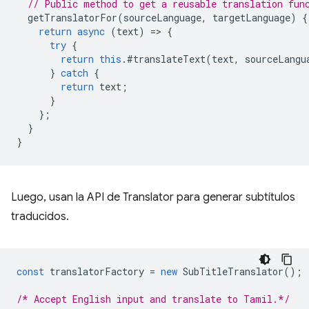
// Public method to get a reusable translation fun
getTranslatorFor
(
sourceLanguage
,
targetLanguage
)
{
return
async
(
text
)
=
>
{
try
{
return
this
.
#translateText
(
text
,
sourceLangu
}
catch
{
return
text
;
}
};
}
}
Luego, usan la API de Translator para generar subtítulos
traducidos.
const
translatorFactory
=
new
SubTitleTranslator
();
/* Accept English input and translate to Tamil.*/