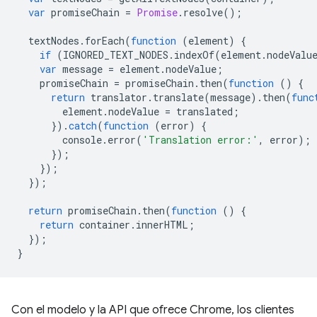
var
promiseChain
=
Promise
.
resolve
();
textNodes
.
forEach
(
function
(
element
)
{
if
(
IGNORED_TEXT_NODES
.
indexOf
(
element
.
nodeValu
var
message
=
element
.
nodeValue
;
promiseChain
=
promiseChain
.
then
(
function
()
{
return
translator
.
translate
(
message
).
then
(
func
element
.
nodeValue
=
translated
;
}).
catch
(
function
(
error
)
{
console
.
error
(
'Translation error:'
,
error
);
});
});
});
return
promiseChain
.
then
(
function
()
{
return
container
.
innerHTML
;
});
}
Con el modelo y la API que ofrece Chrome, los clientes