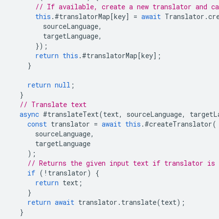
// If available, create a new translator and ca
this
.
#translatorMap
[
key
]
=
await
Translator
.
cr
sourceLanguage
,
targetLanguage
,
});
return
this
.
#translatorMap
[
key
];
}
return
null
;
}
// Translate text
async
#translateText
(
text
,
sourceLanguage
,
targetL
const
translator
=
await
this
.
#createTranslator
(
sourceLanguage
,
targetLanguage
);
// Returns the given input text if translator is 
if
(
!
translator
)
{
return
text
;
}
return
await
translator
.
translate
(
text
);
}