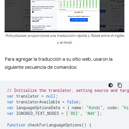
Policybazaar proporciona una traducción rápida y fluida entre el inglés
y el hindi.
Para agregar la traducción a su sitio web, usaron la
siguiente secuencia de comandos:
// Initialize the translator, setting source and targ
var
translator
=
null
;
var
translatorAvailable
=
false
;
var
languageOptionsData
=
{
name
:
"Hindi"
,
code
:
"hi
var
IGNORED_TEXT_NODES
=
[
'RSI'
,
'NAV'
];
function
checkForLanguageOptions
()
{