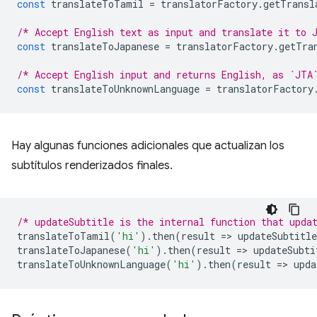
const
translateToTamil
=
translatorFactory
.
getTransl
/* Accept English text as input and translate it to 
const
translateToJapanese
=
translatorFactory
.
getTra
/* Accept English input and returns English, as `JTA
const
translateToUnknownLanguage
=
translatorFactory
Hay algunas funciones adicionales que actualizan los
subtítulos renderizados finales.
/* updateSubtitle is the internal function that upda
translateToTamil
(
'hi'
).
then
(
result
=
>
updateSubtitle
translateToJapanese
(
'hi'
).
then
(
result
=
>
updateSubti
translateToUnknownLanguage
(
'hi'
).
then
(
result
=
>
upda