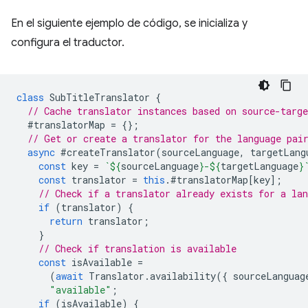
En el siguiente ejemplo de código, se inicializa y
configura el traductor.
class
SubTitleTranslator
{
// Cache translator instances based on source-targ
#translatorMap
=
{};
// Get or create a translator for the language pai
async
#createTranslator
(
sourceLanguage
,
targetLang
const
key
=
`
${
sourceLanguage
}
-
${
targetLanguage
}
const
translator
=
this
.
#translatorMap
[
key
];
// Check if a translator already exists for a la
if
(
translator
)
{
return
translator
;
}
// Check if translation is available
const
isAvailable
=
(
await
Translator
.
availability
({
sourceLanguag
"available"
;
if
(
isAvailable
)
{