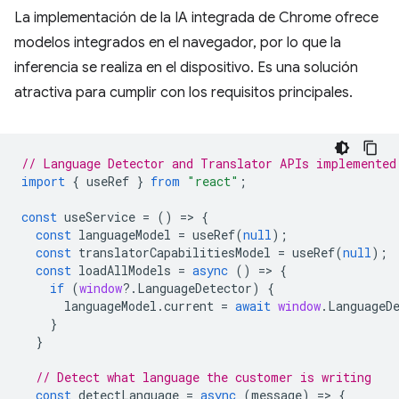
La implementación de la IA integrada de Chrome ofrece
modelos integrados en el navegador, por lo que la
inferencia se realiza en el dispositivo. Es una solución
atractiva para cumplir con los requisitos principales.
// Language Detector and Translator APIs implemented
import
{
useRef
}
from
"react"
;
const
useService
=
()
=
>
{
const
languageModel
=
useRef
(
null
);
const
translatorCapabilitiesModel
=
useRef
(
null
);
const
loadAllModels
=
async
()
=
>
{
if
(
window
?
.
LanguageDetector
)
{
languageModel
.
current
=
await
window
.
LanguageD
}
}
// Detect what language the customer is writing
const
detectLanguage
=
async
(
message
)
=
>
{