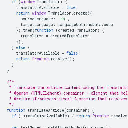
if
(
window
.
Translator
)
{
translatorAvailable
=
true
;
return
window
.
Translator
.
create
({
sourceLanguage
:
'en'
,
targetLanguage
:
languageOptionsData
.
code
}).
then
(
function
(
createdTranslator
)
{
translator
=
createdTranslator
;
});
}
else
{
translatorAvailable
=
false
;
return
Promise
.
resolve
();
}
}
/**
 * Translate the article content using the Translato
 * @param {HTMLElement} container - element that hol
 * @return {Promise<string>} A promise that resolves
 */
function
translateArticle
(
container
)
{
if
(
!
translatorAvailable
)
{
return
Promise
.
resolve
var
textNodes
=
getAllTextNodes
(
container
);