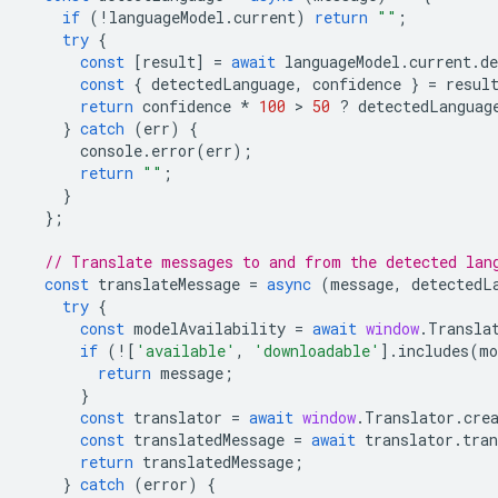
if
(
!
languageModel
.
current
)
return
""
;
try
{
const
[
result
]
=
await
languageModel
.
current
.
de
const
{
detectedLanguage
,
confidence
}
=
resul
return
confidence
*
100
 > 
50
?
detectedLanguag
}
catch
(
err
)
{
console
.
error
(
err
);
return
""
;
}
};
// Translate messages to and from the detected lan
const
translateMessage
=
async
(
message
,
detectedL
try
{
const
modelAvailability
=
await
window
.
Transla
if
(
!
[
'available'
,
'downloadable'
].
includes
(
mo
return
message
;
}
const
translator
=
await
window
.
Translator
.
cre
const
translatedMessage
=
await
translator
.
tran
return
translatedMessage
;
}
catch
(
error
)
{