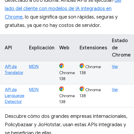
detectado a otro idioma. Ambas APIs se ejecutan
del
lado del cliente con modelos de IA integrados en
Chrome
, lo que significa que son rápidas, seguras y
gratuitas, ya que no hay costos de servidor.
Estado
API
Explicación
Web
Extensiones
de
Chrome
API de
MDN
Ver
Chrome
Translator
Chrome
138
138
API de
MDN
Ver
Chrome
Language
Chrome
138
Detector
138
Descubre cómo dos grandes empresas internacionales,
Policybazaar y JioHotstar, usan estas APIs integradas y
se benefician de ellas.